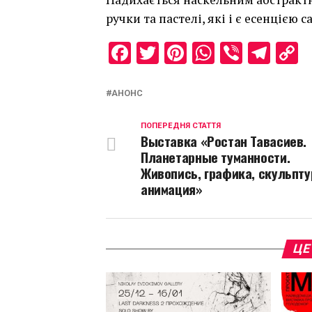
ручки та пастелі, які і є есенцією 
Facebook
Twitter
Pinterest
WhatsAp
Viber
Tel
C
L
АНОНС
ПОПЕРЕДНЯ СТАТТЯ
Выставка «Ростан Тавасиев.
Планетарные туманности.
Живопись, графика, скульпту
анимация»
ЦЕ