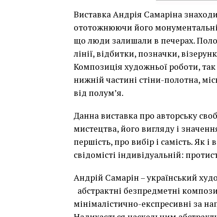
Виставка Андрія Самаріна знаходить
ототожнюючи його монументальні
що люди залишали в печерах. Полот
лінії, відбитки, позначки, візерун
Композиція художньої роботи, так 
нижній частині стіни-полотна, міс
від полум’я.
Данна виставка про авторську своб
мистецтва, його вигляду і значення
першість, про вибір і самість. Як і
свідомісті індивідуальній: протист
Андрій Самарін – український худо
абстрактні безпредметні композиц
мінімалістично-експресивні за н
Надихається наскельним абстракт