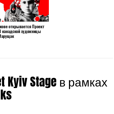
ькове открывается Проект
 канадской художницы
Марущак
 Kyiv Stage в рамках
eks