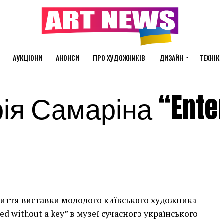
АУКЦІОНИ
АНОНСИ
ПРО ХУДОЖНИКІВ
ДИЗАЙН
ТЕХНІК
ія Самаріна “Ente
криття виставки молодого київського художника
d without a key” в музеї сучасного українського