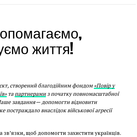
 допомагаємо,
уємо життя!
Stage
ідбудуться 7 концертів класичної музики,
нтина Сильвестрова, фотовиставка «Війна»,
єкт, створений благодійним фондом
«Повір у
усії.
їв»
та
партнерами
з початку повномасштабної
. Наше завдання ─ допомогти відновити
022
була започаткована навесні 2022
Cherwell
е постраждало внаслідок військової агресії
ainian Society
та культурним центром
«Дом
 українського культурного надбання.
а зв’язки, щоб допомогти захистити українців.