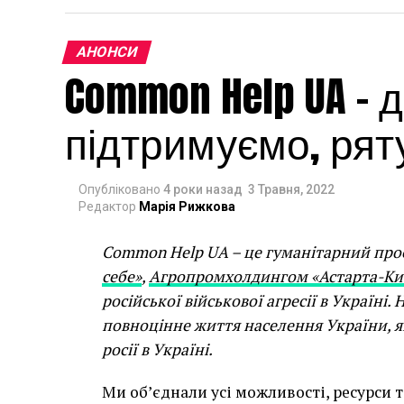
АНОНСИ
Common Help UA –
підтримуємо, рят
Опубліковано
4 роки назад
3 Травня, 2022
Фото надано прес-службою Bouquet Kyiv 
Редактор
Марія Рижкова
З
28 вересня до 1 жовтня
в Оксфорді в
святкування 85-річчя композитора Вале
Common Help UA – це гуманітарний про
кінопокази, музичні перформанси, диск
себе»
,
Агропромхолдингом «Астарта-Ки
російської військової агресії в Україні
Ініціатива
Ukrainian Culture Weeks 2
повноцінне життя населення України, як
College Oxford, Oxford University Ukr
росії в Україні.
Майстер Клас»
у підтримку України та
Ми об’єднали усі можливості, ресурси т