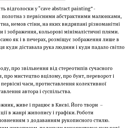
 відголоски у “сave abstract painting” -
 полотна з первісними абстрактними малюнками,
на, немов стіни, на яких видряпані різноманітні
ки і зображення, кольорові мінімалістичні плями.
само як і в печерах, розміщує зображення лише в
ця куди діставала рука людини і куди падало світло
оду, про звільнення від стереотипів сучасного
, про мистецтво вцілому, про бунт, переворот і
 в первісні часи, протиставлення колективної
авлення автора і суспільства.
жник, живе і працює в Києві. Його твори –
ії в жанрі жипопису і графіки. Роботи
аповненням з додаванням рукописного стилю.
ним живописом, подекуди використовує кулькові