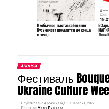
Необычная выставка Евгения
В Хар
Кузьмичева продлится до конца
МАРИЯ
месяца
Леси 
АНОНСИ
Фестиваль Bouquet
Ukraine Culture We
Опубліковано
4 роки назад
13 Вересня, 2022
Редактор
Марія Рижкова