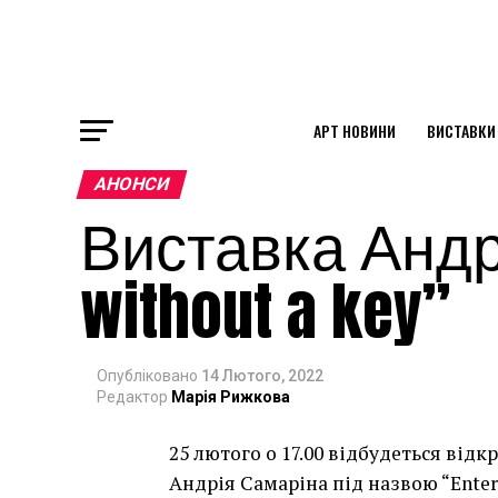
АРТ НОВИНИ
ВИСТАВКИ
ok
АНОНСИ
Виставка Андр
st
without a key”
pp
Опубліковано
14 Лютого, 2022
am
Редактор
Марія Рижкова
25 лютого о 17.00 відбудеться від
Андрія Самаріна під назвою “Entere