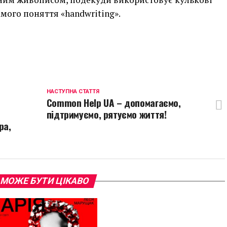
самого поняття «handwriting».
p
egram
opy
ink
НАСТУПНА СТАТТЯ
Common Help UA – допомагаємо,
підтримуємо, рятуємо життя!
ра,
 МОЖЕ БУТИ ЦІКАВО