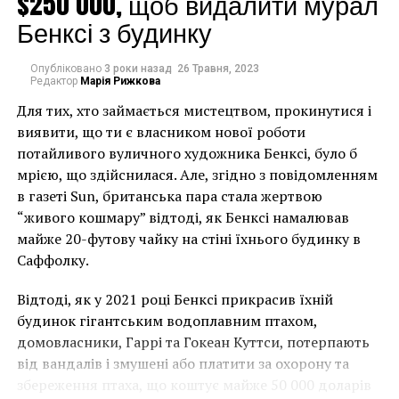
$250 000, щоб видалити мурал
эвакуировать.
Бенксі з будинку
Среди наиболее ценных произведений искусства в
доме была работа Цоффани: The Mathew Family at
Опубліковано
3 роки назад
26 Травня, 2023
Felix Hall, Kelvedon, Essex (написана в середине 1760-
Редактор
Марія Рижкова
х годов), которая висела в гостиной. Портрет был
Для тих, хто займається мистецтвом, прокинутися і
заказан у талантливого художника немецкого
виявити, що ти є власником нової роботи
происхождения, который писал свои картины в
потайливого вуличного художника Бенксі, було б
Англии и был под патронажем королевской семьи.
мрією, що здійснилася. Але, згідно з повідомленням
в газеті Sun, британська пара стала жертвою
Из 2000 предметов в инвентаре особняка только 400
“живого кошмару” відтоді, як Бенксі намалював
были вынесены из дома вовремя. Большая часть
майже 20-футову чайку на стіні їхнього будинку в
остальных произведений, увы, теперь потеряна,
Саффолку.
хотя некоторые из них были спасены в
поврежденном состоянии.
Відтоді, як у 2021 році Бенксі прикрасив їхній
будинок гігантським водоплавним птахом,
В основном для строительства потребуется чуть
домовласники, Гаррі та Гокеан Куттси, потерпають
более £50 млн, и этим в настоящее время
від вандалів і змушені або платити за охорону та
занимается Zurich Municipal. На эти средства
збереження птаха, що коштує майже 50 000 доларів
Clandon Park будет полностью восстановлен.