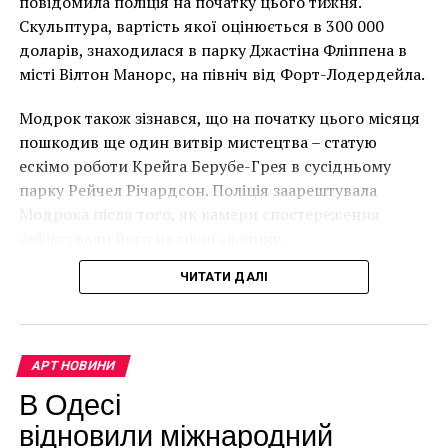
повідомила поліція на початку цього тижня.
НАСТУПНА СТАТТЯ
року. (Фото Джастіна Талліса / AFP)
Скульптура, вартість якої оцінюється в 300 000
Бесплатная школа искусств открылась в Тейт
В інтерв’ю “Таймс” пан Куттс сказав:
Модерн
доларів, знаходилася в парку Джастіна Фліппена в
місті Вілтон Манорс, на північ від Форт-Лодердейла.
ПОПЕРЕДНЯ СТАТТЯ
“Спочатку це було
9500-летний череп получил 3D макияж
Модрок також зізнався, що на початку цього місяця
неймовірно, але з
пошкодив ще один витвір мистецтва – статую
розвитком подій це
ескімо роботи Крейга Берубе-Грея в сусідньому
парку Рейчел Річардсон. Поліція заарештувала
стало надзвичайно
Модрока після того, як камери спостереження
напруженим. Я не
зафіксували його на місці злочину.
впевнений, що Бенксі
ЧИТАТИ ДАЛІ
усвідомлює
непередбачувані
наслідки для власників
АРТ НОВИНИ
будинків. Якби ми
В Одесі
могли повернути час
відновили міжнародний