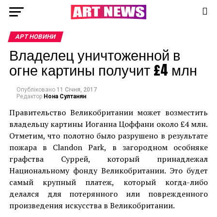
АРТ НОВИНИ
Владелец уничтоженной в
огне картины получит £4 млн
Опубліковано
11 Січня, 2017
Редактор
Нона Султанян
Правительство Великобритании может возместить
владельцу картины Иоганна Цоффани около £4 млн.
Отметим, что полотно было разрушено в результате
пожара в Clandon Park, в загородном особняке
графства Суррей, который принадлежал
Национальному фонду Великобритании. Это будет
самый крупный платеж, который когда-либо
делался для потерянного или поврежденного
произведения искусства в Великобритании.