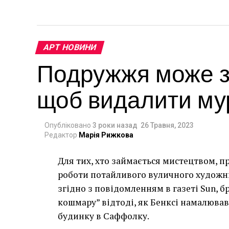
АРТ НОВИНИ
Подружжя може за
щоб видалити мур
Опубліковано
3 роки назад
26 Травня, 2023
Редактор
Марія Рижкова
Для тих, хто займається мистецтвом, п
роботи потайливого вуличного художник
згідно з повідомленням в газеті Sun, 
кошмару” відтоді, як Бенксі намалював
будинку в Саффолку.