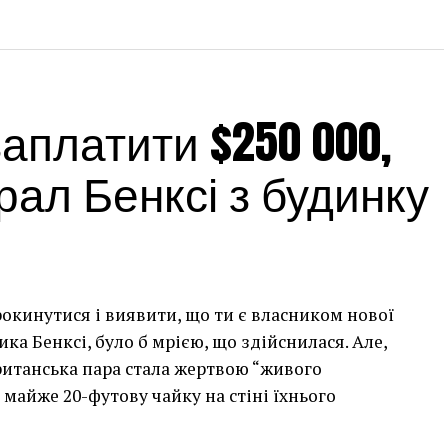
платити $250 000,
ал Бенксі з будинку
рокинутися і виявити, що ти є власником нової
а Бенксі, було б мрією, що здійснилася. Але,
британська пара стала жертвою “живого
 майже 20-футову чайку на стіні їхнього