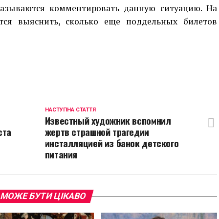
казываются комментировать данную ситуацию. На
ся выяснить, сколько еще поддельных билетов
p
egram
opy
ink
НАСТУПНА СТАТТЯ
Известный художник вспомнил
ста
жертв страшной трагедии
инсталляцией из банок детского
питания
 МОЖЕ БУТИ ЦІКАВО