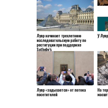
Лувр начинает трехлетнюю
У Лув
исследовательскую работу по
реституции при поддержке
Sotheby’s
Лувр «задыхается» от потока
На те
посетителей
масшт