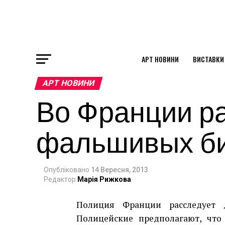
АРТ НОВИНИ
ВИСТАВКИ
ok
АРТ НОВИНИ
Во Франции р
st
фальшивых би
pp
Опубліковано
14 Вересня, 2013
am
Редактор
Марія Рижкова
Полиция Франции расследует 
Полицейские предполагают, чт