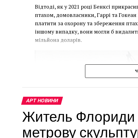
Відтоді, як у 2021 році Бенксі прикра
птахом, домовласники, Гаррі та Гокеан 
платити за охорону та збереження птаха
іншому випадку, вони могли б видалит
мільйона доларів.
Ч
АРТ НОВИНИ
Житель Флориди в
метрову скульпту