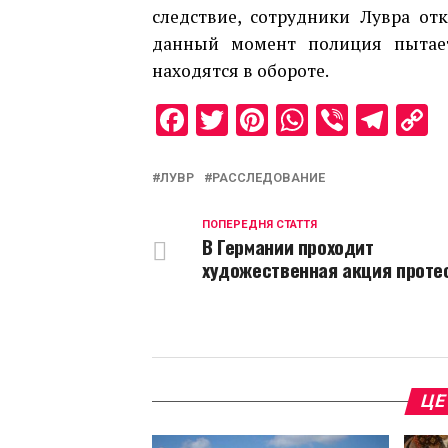
следствие, сотрудники Лувра от
данный момент полиция пытает
находятся в обороте.
Facebook
Twitter
Pinterest
WhatsAp
Viber
Tel
C
L
ЛУВР
РАССЛЕДОВАНИЕ
ПОПЕРЕДНЯ СТАТТЯ
В Германии проходит
художественная акция проте
ЦЕ