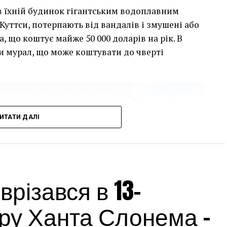
сив їхній будинок гігантським водоплавним
Куттси, потерпають від вандалів і змушені або
, що коштує майже 50 000 доларів на рік. В
и мурал, що може коштувати до чверті
ИТАТИ ДАЛІ
різався в 13-
ру Ханта Слонема –