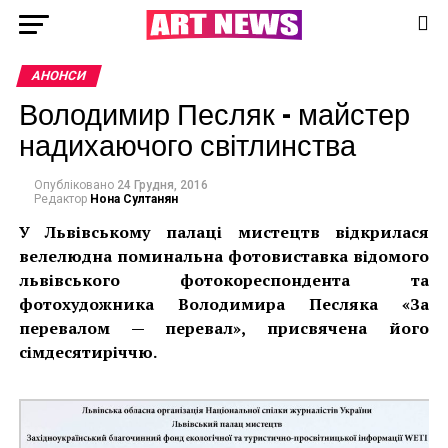
АНОНСИ
Володимир Песляк – майстер
надихаючого світлинства
Опубліковано
24 Грудня, 2016
Редактор
Нона Султанян
У Львівському палаці мистецтв відкрилася
велелюдна поминальна фотовиставка відомого
львівського фотокореспондента та
фотохудожника Володимира Песляка «За
перевалом — перевал», присвячена його
сімдесятиріччю.