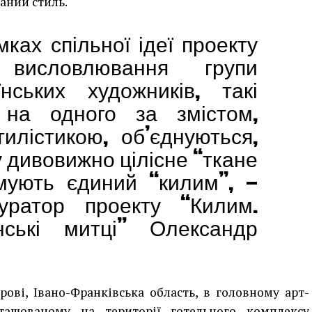
аний стиль.
ках спільної ідеї проекту
і висловлювання групи
нських художників, такі
 на одного за змістом,
илістикою, об’єднуються,
 дивовижно цілісне “ткане
мують єдиний “килим”, —
куратор проекту “Килим.
нські митці” Олександр
рові, Івано-Франківська область, в головному арт-
зташованому на території готельного комплексу