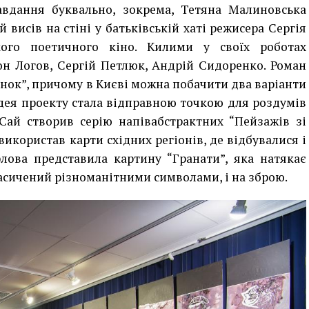
вдання буквально, зокрема, Тетяна Малиновська
висів на стіні у батьківській хаті режисера Сергія
кого поетичного кіно. Килими у своїх роботах
он Логов, Сергій Петлюк, Андрій Сидоренко. Роман
нок”, причому в Києві можна побачити два варіанти
дея проекту стала відправною точкою для роздумів
 Сай створив серію напівабстрактних “Пейзажів зі
використав карти східних регіонів, де відбувалися і
рлова представила картину “Гранати”, яка натякає
насичений різноманітними символами, і на зброю.