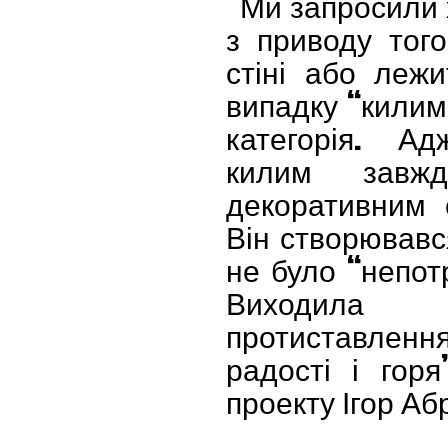
“Ми запросили 
з приводу тог
стіні або леж
випадку “килим
категорія. А
килим завж
декоративним 
Він створювався
не було “непотр
Виходила с
протиставлення 
радості і горя
проекту Ігор Аб