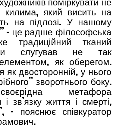
художників поміркувати не
о килима, який висить на
ить на підлозі. У нашому
” – це радше філософська
дже традиційний тканий
ди слугував не так
елементом, як оберегом.
 як двосторонній, у нього
ібного” зворотнього боку.
воєрідна метафора
і зв’язку життя і смерті,
”, – пояснює співкуратор
рамович.