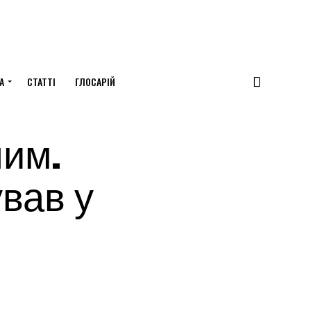
А
СТАТТІ
ГЛОСАРІЙ
лим.
ував у