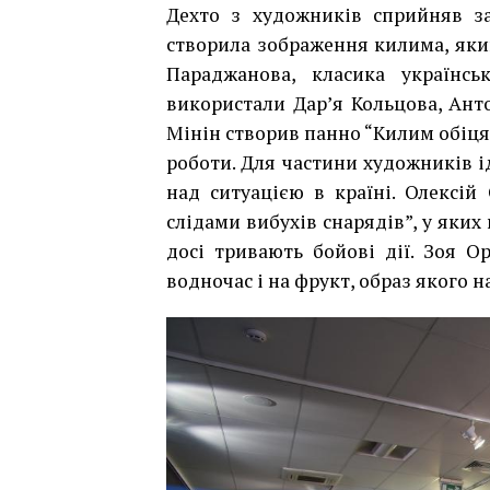
Дехто з художників сприйняв за
створила зображення килима, який 
Параджанова, класика українсь
використали Дар’я Кольцова, Ант
Мінін створив панно “Килим обіця
роботи. Для частини художників і
над ситуацією в країні. Олексій
слідами вибухів снарядів”, у яких 
досі тривають бойові дії. Зоя О
водночас і на фрукт, образ якого 