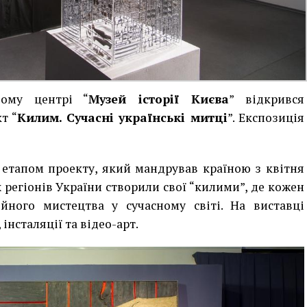
вому центрі “
Музей історії Києва
” відкрився
т “
Килим. Сучасні українські митці
”. Експозиція
 етапом проекту, який мандрував країною з квітня
х регіонів України створили свої “килими”, де кожен
йного мистецтва у сучасному світі. На виставці
інсталяції та відео-арт.