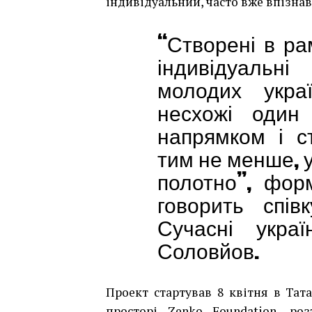
індивідуальний, часто вже впізнав
“Створені в рам
індивідуальн
молодих украї
несхожі один
напрямком і ст
тим не менше, у
полотно”, фор
говорить спів
Сучасні украї
Соловйов.
Проект стартував 8 квітня в Тата
просторі Zenko Foundation, ро