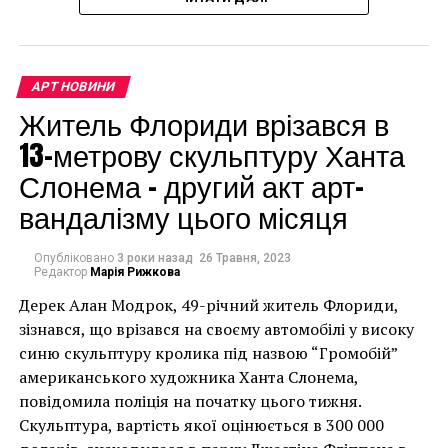
доларів.
АРТ НОВИНИ
Житель Флориди врізався в
13-метрову скульптуру Ханта
Слонема – другий акт арт-
LA BIENNALE 2013: Украина в Венеции.
вандалізму цього місяця
Facebook
Twitter
Pinterest
WhatsApp
Viber
Telegram
Copy
Опубліковано
3 роки назад
26 Травня, 2023
Link
Редактор
Марія Рижкова
Дерек Алан Модрок, 49-річний житель Флориди,
COLLECTION DE L’ART BRUT
Чоловік позує під макетом чайки, яка ось-ось
БИЕННАЛЕ АУТСАЙДЕРСКОГО ИСКУССТВА
зізнався, що врізався на своєму автомобілі у високу
накинеться на упаковку чіпсів – сюжет графіті, що
синю скульптуру кролика під назвою “Громобій”
НАСТУПНА СТАТТЯ
має ознаки вуличного художника Бенксі, на стіні в
американського художника Ханта Слонема,
Известные картины тоже делают селфи
Лоустофті на східному узбережжі Англії 8 серпня 2021
повідомила поліція на початку цього тижня.
ПОПЕРЕДНЯ СТАТТЯ
року. (Фото Джастіна Талліса / AFP)
Скульптура, вартість якої оцінюється в 300 000
Объявлен шорт-лист премии Hugo Boss-2016
В інтерв’ю “Таймс” пан Куттс сказав: