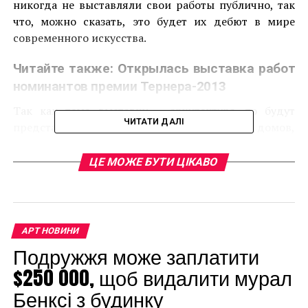
никогда не выставляли свои работы публично, так
что, можно сказать, это будет их дебют в мире
современного искусства.
Читайте также:
Открылась выставка работ
номинантов премии Тернера-2013
Так как тема выставки – архитектура, то будут
ЧИТАТИ ДАЛІ
представлены изображения городов, домов,
перспективных видов, фасадов и поэтажных
планов. Биеннале будет проходить с 13 ноября 2015
ЦЕ МОЖЕ БУТИ ЦІКАВО
года по 17 апреля 2016 года, куратором
станет Паскаль Марини-Жаннере, сотрудница Музея
Ар Брют.
АРТ НОВИНИ
Подружжя може заплатити
$250 000, щоб видалити мурал
Бенксі з будинку