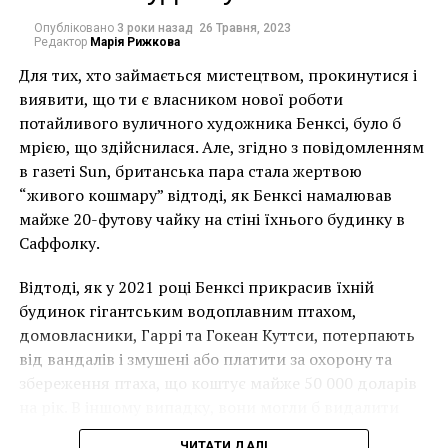
Опубліковано
3 роки назад
26 Травня, 2023
Редактор
Марія Рижкова
Для тих, хто займається мистецтвом, прокинутися і
виявити, що ти є власником нової роботи
потайливого вуличного художника Бенксі, було б
мрією, що здійснилася. Але, згідно з повідомленням
в газеті Sun, британська пара стала жертвою
“живого кошмару” відтоді, як Бенксі намалював
майже 20-футову чайку на стіні їхнього будинку в
Музей Collection de l’Art Brut
Саффолку.
Відтоді, як у 2021 році Бенксі прикрасив їхній
будинок гігантським водоплавним птахом,
домовласники, Гаррі та Гокеан Куттси, потерпають
від вандалів і змушені або платити за охорону та
збереження птаха, що коштує майже 50 000 доларів
на рік. В іншому випадку, вони могли б видалити
мурал, що може коштувати до чверті мільйона
ЧИТАТИ ДАЛІ