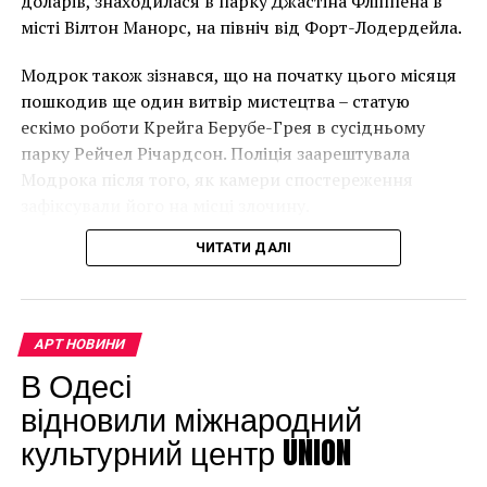
доларів, знаходилася в парку Джастіна Фліппена в
місті Вілтон Манорс, на північ від Форт-Лодердейла.
“Спочатку це було
Модрок також зізнався, що на початку цього місяця
неймовірно, але з
пошкодив ще один витвір мистецтва – статую
розвитком подій це
ескімо роботи Крейга Берубе-Грея в сусідньому
парку Рейчел Річардсон. Поліція заарештувала
стало надзвичайно
Модрока після того, як камери спостереження
напруженим. Я не
зафіксували його на місці злочину.
впевнений, що Бенксі
ЧИТАТИ ДАЛІ
усвідомлює
непередбачувані
наслідки для власників
АРТ НОВИНИ
будинків. Якби ми
В Одесі
могли повернути час
відновили міжнародний
культурний центр UNION
назад, ми б це