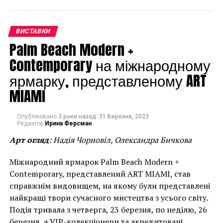
только сатин и латекс, но и всевозможные вещи,
которые были найдены художником на улице, а
ВИСТАВКИ
также передатчики и видео. Уже в 1968-м году
Palm Beach Modern +
Сонньер начал применять в своих работах ткань и
лампы накаливания, позже приступил к
Contemporary на міжнародному
использованию неонового освещения, с помощью
ярмарку, представленому ART
которого рассекал пространство.
MIAMI
Опубліковано
3 роки назад
31 Березня, 2023
Редактор
Ирина Ферсман
Арт огляд
: Надія Чорновіл, Олександра Бичкова
Міжнародний ярмарок Palm Beach Modern +
Contemporary, представлений ART MIAMI, став
справжнім видовищем, на якому були представлені
найкращі твори сучасного мистецтва з усього світу.
Подія тривала з четверга, 23 березня, по неділю, 26
березня, а VIP-колекціонери та акредитовані