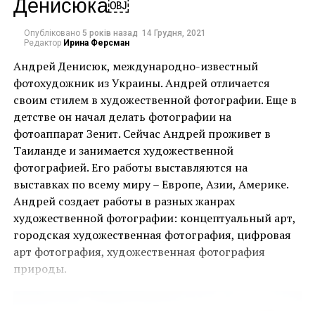
Денисюка￼
Опубліковано
5 років назад
14 Грудня, 2021
Редактор
Ирина Ферсман
Андрей Денисюк, международно-известный
фотохудожник из Украины. Андрей отличается
своим стилем в художественной фотографии. Еще в
детстве он начал делать фотографии на
Ця подія, яку не можна пропустити, дала
фотоаппарат Зенит. Сейчас Андрей проживет в
можливість поціновувачам мистецтва придбати
Таиланде и занимается художественной
деякі з найбільш інвестиційно привабливих творів
фотографией. Его работы выставляются на
ще до того, як ярмарок відкрився для публіки.
выставках по всему миру – Европе, Азии, Америке.
Андрей создает работы в разных жанрах
Однією з найяскравіших подій ярмарку стала
художественной фотографии: концептуальный арт,
виставка двадцяти чотирьох вибраних робіт
городская художественная фотография, цифровая
Руперта Гарсії, одного з найвідоміших художників-
арт фотография, художественная фотография
чикано, представлених колекцією спадщини
природы.
Коркорана Музею Американського університету.
Сол ЛеВитт. Progressive Structure
Куратором виставки виступив Джек Расмуссен,