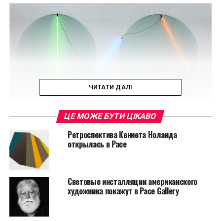
ЧИТАТИ ДАЛІ
ЦЕ МОЖЕ БУТИ ЦІКАВО
Ретроспектива Кеннета Ноланда
открылась в Pace
Ba-o-Ba V
Кит Сонньер стал одним из первых художников,
Световые инсталляции американского
который в 1960-х годах решил бросить вызов
художника покажут в Pace Gallery
традиционной скульптуре и приступил к активным
экспериментам с материалами. Среди его
подручных средств можно было встретить не