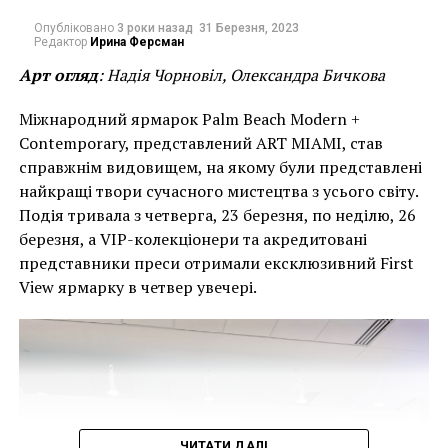
“Обличчя” “Діти”. Роботи Андрія Чорновола були
Опубліковано
3 роки назад
31 Березня, 2023
відзначені 5-ю премією в категорії “Живопис,
Редактор
Ирина Ферсман
каліграфія”.
Арт огляд
: Надія Чорновіл, Олександра Бичкова
Куратором проекту IQTargets є Надія Чорновіл,
Міжнародний ярмарок Palm Beach Modern +
галеристка та арт-консультантка. Під час участі в
Contemporary, представлений ART MIAMI, став
бієнале Андрієм і Надією було проведено кілька
справжнім видовищем, на якому були представлені
сесій ART TALKS, в яких взяли участь директор
найкращі твори сучасного мистецтва з усього світу.
Флорентійської Бієнале Якопо Селона, художники,
Подія тривала з четверга, 23 березня, по неділю, 26
дизайнери та відвідувачі виставки.
березня, а VIP-колекціонери та акредитовані
представники преси отримали ексклюзивний First
Міжнародне жюрі високо оцінило видатні здібності,
View ярмарку в четвер увечері.
особистий внесок і досягнення Андрія Чорновіла на
міжнародній культурній та арені сучасного
мистецтва.
Картини українських митців та роботи IQtargets
були включені до каталогів Флорентійської бієнале
2019 року, Бієнале у Венеції та до каталогу
ЧИТАТИ ДАЛІ