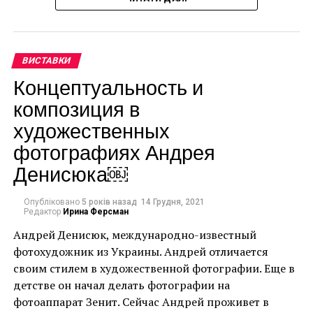
мистецтва Національної бібліотеки Катару.
ВИСТАВКИ
Концептуальность и
композиция в
художественных
фотографиях Андрея
Денисюка￼
Опубліковано
5 років назад
14 Грудня, 2021
Редактор
Ирина Ферсман
Андрей Денисюк, международно-известный
фотохудожник из Украины. Андрей отличается
своим стилем в художественной фотографии. Еще в
детстве он начал делать фотографии на
Ця подія, яку не можна пропустити, дала
фотоаппарат Зенит. Сейчас Андрей проживет в