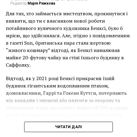
Редактор
Марія Рижкова
Бхарти Хера, Мриналини Мукерджи, Бениты
Персиял, Субодхы Гупты и Гьяна Панчала
Для тих, хто займається мистецтвом, прокинутися і
размещены внутри расписанных вручную
виявити, що ти є власником нової роботи
помещений.
потайливого вуличного художника Бенксі, було б
мрією, що здійснилася. Але, згідно з повідомленням
В дополнение к работам художников, базирующихся
в газеті Sun, британська пара стала жертвою
в Южной Азии, также есть несколько
“живого кошмару” відтоді, як Бенксі намалював
международных имен, в том числе Хума Бхабха,
майже 20-футову чайку на стіні їхнього будинку в
Стивен Кокс, Джеймс Браун, Ханс Джозефсен и Эван
Саффолку.
Холлоуэй.
Відтоді, як у 2021 році Бенксі прикрасив їхній
«Я хочу, чтобы
будинок гігантським водоплавним птахом,
домовласники, Гаррі та Гокеан Куттси, потерпають
посетители ощущали
від вандалів і змушені або платити за охорону та
себя как на охоте за
збереження птаха, що коштує майже 50 000 доларів
сокровищами, поэтому
на рік. В іншому випадку, вони могли б видалити
мурал, що може коштувати до чверті мільйона
не буду направлять
ЧИТАТИ ДАЛІ
доларів.