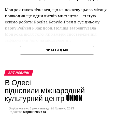
лет пытается
“Спочатку це було
Модрок також зізнався, що на початку цього місяця
реализовать этот
неймовірно, але з
пошкодив ще один витвір мистецтва – статую
проект.
розвитком подій це
ескімо роботи Крейга Берубе-Грея в сусідньому
парку Рейчел Річардсон. Поліція заарештувала
стало надзвичайно
Модрока після того, як камери спостереження
напруженим. Я не
зафіксували його на місці злочину.
впевнений, що Бенксі
ЧИТАТИ ДАЛІ
усвідомлює
непередбачувані
наслідки для власників
АРТ НОВИНИ
будинків. Якби ми
В Одесі
могли повернути час
відновили міжнародний
культурний центр UNION
назад, ми б це
зробили”.
Опубліковано
3 роки назад
26 Травня, 2023
Редактор
Марія Рижкова
Что касается впечатляющего местоположения, Надь