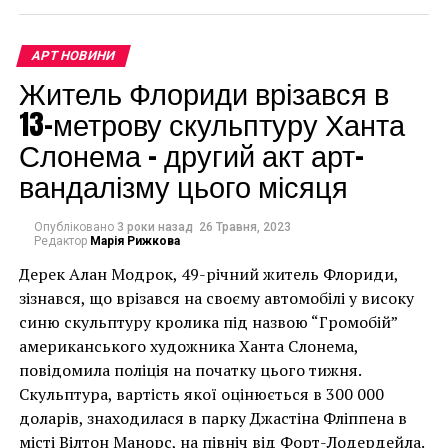
людей по
определенному
маршруту. Я надеюсь,
АРТ НОВИНИ
Житель Флориди врізався в
что они просто начнут
13-метрову скульптуру Ханта
бродить вокруг и
Слонема – другий акт арт-
открывать для себя
вандалізму цього місяця
новые вещи.
Возможно, посетители
Опубліковано
3 роки назад
26 Травня, 2023
Редактор
Марія Рижкова
пропустят некоторые
Дерек Алан Модрок, 49-річний житель Флориди,
работы, и им придется
Чоловік позує під макетом чайки, яка ось-ось
зізнався, що врізався на своєму автомобілі у високу
накинеться на упаковку чіпсів – сюжет графіті, що
вернуться, чтобы
синю скульптуру кролика під назвою “Громобій”
має ознаки вуличного художника Бенксі, на стіні в
американського художника Ханта Слонема,
найти их», – говорит
Лоустофті на східному узбережжі Англії 8 серпня 2021
повідомила поліція на початку цього тижня.
куратор Питер Надь,
року. (Фото Джастіна Талліса / AFP)
Скульптура, вартість якої оцінюється в 300 000
В інтерв’ю “Таймс” пан Куттс сказав:
доларів, знаходилася в парку Джастіна Фліппена в
который уже более 15
місті Вілтон Манорс, на північ від Форт-Лодердейла.