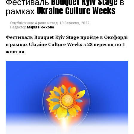
Фестиваль Bouquet Kyiv Stage в
рамках Ukraine Culture Weeks
Опубліковано
4 роки назад
13 Вересня, 2022
Редактор
Марія Рижкова
Фестиваль Bouquet Kyiv Stage пройде в Оксфорді
в рамках
Ukraine Culture Weeks з 28 вересня по 1
жовтня
В проекті беруть участь роботи, відібрані з усієї
України на конкурсній основі, що мають найвищий
художній рівень і не суперечать за змістом Біблії.
Вибрані твори відкривають для глядача
євангельський біблійний сюжет, ілюструють красу і
одкровення Слова Божого, відкривають в сучасній