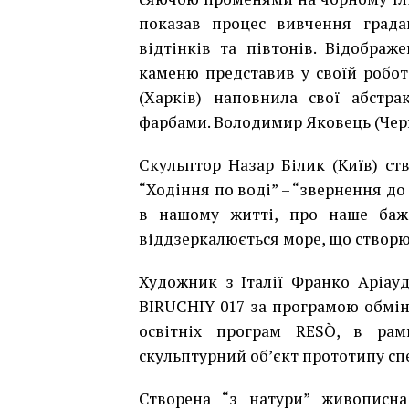
показав процес вивчення градац
відтінків та півтонів. Відображ
каменю представив у своїй робот
(Харків) наповнила свої абстр
фарбами. Володимир Яковець (Чер
Скульптор Назар Білик (Київ) ст
“Ходіння по воді”
–
“звернення до 
в нашому житті, про наше баж
віддзеркалюється море, що створю
Художник з Італії Франко Аріаудо
BIRUCHIY 017 за програмою обмін
освітніх програм RESÒ, в рам
скульптурний об’єкт прототипу сп
Створена “з натури” живописна 