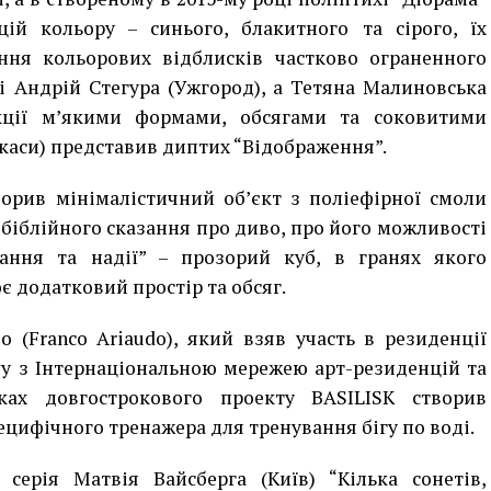
ій кольору – синього, блакитного та сірого, їх
ення кольорових відблисків частково ограненного
і Андрій Стегура (Ужгород), а Тетяна Малиновська
акції м’якими формами, обсягами та соковитими
каси) представив диптих “Відображення”.
ворив мінімалістичний об’єкт з поліефірної смоли
біблійного сказання про диво, про його можливості
ання та надії”
–
прозорий куб, в гранях якого
є додатковий простір та обсяг.
 (Franco Ariaudo), який взяв участь в резиденції
у з Інтернаціональною мережею арт-резиденцій та
ках довгострокового проекту BASILISK створив
ецифічного тренажера для тренування бігу по воді.
серія Матвія Вайсберга (Київ) “Кілька сонетів,