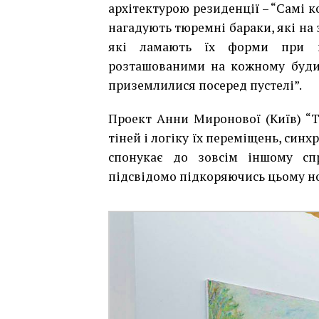
архітектурою резиденції
–
“Самі ко
нагадують тюремні бараки, які на з
які ламають їх форми при в
розташованими на кожному будин
приземлилися посеред пустелі”.
Проект Анни Миронової (Київ) “
тіней і логіку їх переміщень, синх
спонукає до зовсім іншому сп
підсвідомо підкоряючись цьому н