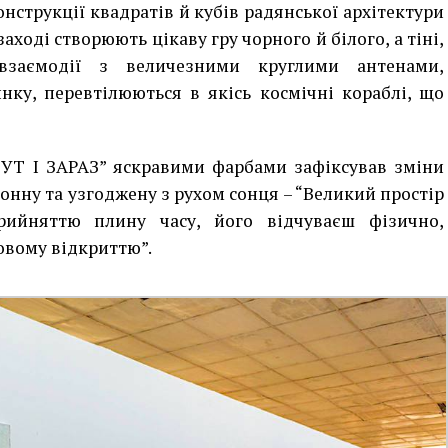
нструкції квадратів й кубів радянської архітектури
аході створюють цікаву гру чорного й білого, а тіні,
заємодії з величезними круглими антенами,
ку, перевтілюються в якісь космічні кораблі, що
ТУТ І ЗАРАЗ” яскравими фарбами зафіксував зміни
ронну та узгоджену з рухом сонця – “Великий простір
рийняттю плину часу, його відчуваєш фізично,
овому відкриттю”.