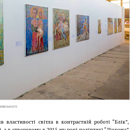
шевського
в властивості світла в контрастній роботі “Блік”,
 а в створеному в 2015-му році поліптихі “Діорама”