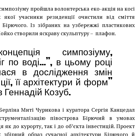
 симпозіуму пройшла волонтерська еко-акція на косі
 якої учасники резиденції очистили від сміття
 Бірючого. Із зібраних на узбережжі пластикових
Лойко створили яскраву скульптуру – плафон.
онцепція симпозіуму,
г по воді…”, в цьому році
ася в дослідження змін
ції, її архітектури й форм”
 Геннадій Козуб.
ерліна Миті Чурикова і куратора Сергія Канцедал
струменталізацію півострова Бірючий в умовах
 як до курорту, так і до об’єкта інвестицій. Проект
 збірний образ сучасної архітектури Бірючого й