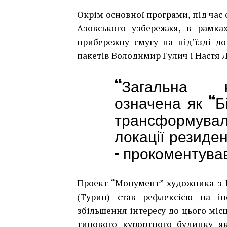
Окрім основної програми, під час
Азовського узбережжя, в рамках
прибережну смугу на під’їзді до
пакетів Володимир Гулич і Настя 
“Загальна к
означена як “Бі
трансформувал
локації резиден
– прокоментував
Проект “Монумент” художника з Б
(Турин) став рефлексією на ін
збільшення інтересу до цього місця
типового курортного будинку як