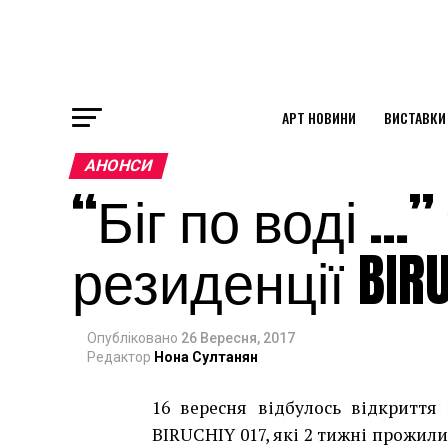
АРТ НОВИНИ
ВИСТАВКИ
ok
АНОНСИ
“Біг по воді …”
st
резиденції BIRU
pp
Опубліковано
26 Вересня, 2017
am
Редактор
Нона Султанян
16 вересня відбулось відкриття 
BIRUCHIY 017, які 2 тижні прожили