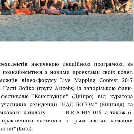
резидентів насиченою лекційною програмою, за
 познайомитися з новими проектами своїх колег.
можців відео-форуму Live Mapping Contest 2017
Насті Лойко (група Artzebs) із запорізькою фанк-
 фестивалю “Конструкція” (Дніпро) від куратора
т учасників резиденції “НАД БОГОМ” (Вінниця) та
дсумкового каталогу BIRUCHIY 016, а також 6-
 практичною частиною з трьох частин команди
вітні” (Київ).