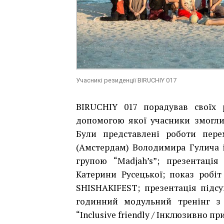
Учасникі резиденції BIRUCHIY 017
BIRUCHIY 017 порадував своїх 
допомогою якої учасники змогли
Були представлені роботи пере
(Амстердам) Володимира Гулича і 
групою “Madjah’s”; презентація
Катерини Русецької; показ робі
SHISHAKIFEST; презентація пі
годинний модульний тренінг з
“Inclusive friendly / Інклюзивно при