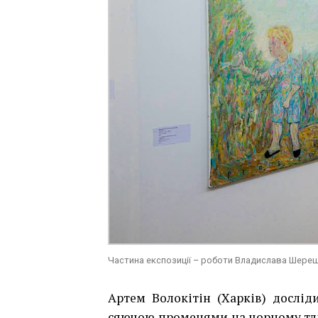
Частина експозиції – роботи Владислава Шере
Артем Волокітін (Харків) досліди
сяючою променями на чорному тлі,