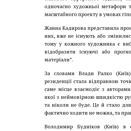
одночасно художньої метафори т
масштабного проекту в умовах гіп
Жанна Кадирова представила проек
них, вже не існують або змінилис
тому у кожного художника є виб
відобразити існуючі або прогно
матеріали”.
За словами Влади Ралко (Київ)
резиденції стала відправною точк
саме місце взаємодіє з авторами
якої з неймовірною швидкістю ру
та ніколи не буде. Це й стало дл
фактично ходити не можна, та пра
Володимир Будніков (Київ) в с