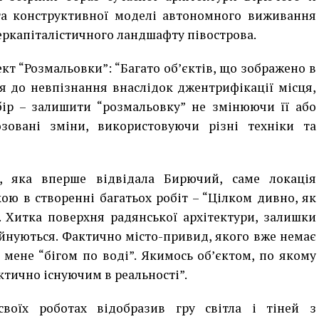
а конструктивної моделі автономного виживання
еркапіталістичного ландшафту півострова.
т “Розмальовки”: “Багато об’єктів, що зображено в
я до невпізнання внаслідок джентрифікації місця,
ір – залишити “розмальовку” не змінюючи її або
зовані зміни, використовуючи різні техніки та
, яка вперше відвідала Бирючий, саме локація
ою в створенні багатьох робіт – “Цілком дивно, як
. Хитка поверхня радянської архітектури, залишки
йнуються. Фактично місто-привид, якого вже немає
я мене “бігом по воді”. Якимось об’єктом, по якому
ктично існуючим в реальності”.
воїх роботах відобразив гру світла і тіней з