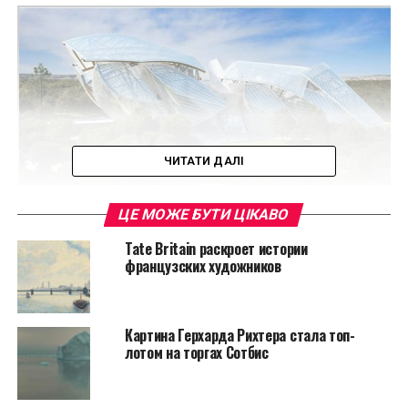
ЧИТАТИ ДАЛІ
ЦЕ МОЖЕ БУТИ ЦІКАВО
На выставке представлены 130 знаменательных
Tate Britain раскроет истории
произведений импрессионистов, пост-
французских художников
импрессионистов и модерн художников с
коллекции Щукина. Особое внимание уделяется
картинам Моне, Сезанна, Гогена, Руссо, Матисса,
Картина Герхарда Рихтера стала топ-
Дерена и Пикассо. Кроме того, можно будет
лотом на торгах Сотбис
насладиться работами Дега, Ренуара, Ван
Гога и Тулуз-Лотрека.