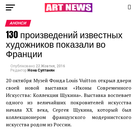
АНОНСИ
130 произведений известных
художников показали во
Франции
Опубліковано
22 Жовтня, 2016
Редактор
Нона Султанян
20
октября
Музей Фонда Louis Vuitton открыл двери
своей новой выставки «Иконы Современного
Искусства: Коллекция Щукина». Выставка воспевает
одного из величайших покровителей искусства
начала ХХ века, Сергея Щукина, который был
коллекционером французского модернистского
искусства родом из России.