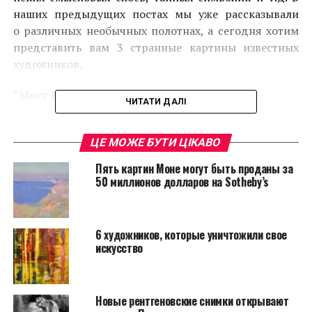
наших предыдущих постах мы уже рассказывали
о различных необычных полотнах, а сегодня хотим
представить вам 3 странные картины известных
художников.
“Мост Ватерлоо. Эффект тумана”
ЧИТАТИ ДАЛІ
ЦЕ МОЖЕ БУТИ ЦІКАВО
Пять картин Моне могут быть проданы за
50 миллионов долларов на Sotheby’s
6 художников, которые уничтожили свое
искусство
Новые рентгеновские снимки открывают