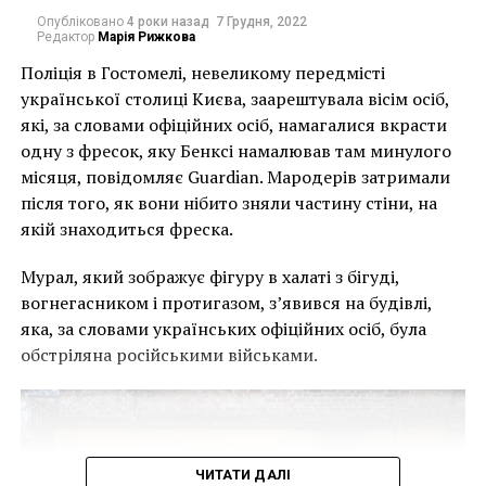
связующие данного произведения.
Опубліковано
4 роки назад
7 Грудня, 2022
Редактор
Марія Рижкова
Поліція в Гостомелі, невеликому передмісті
“Герника”
української столиці Києва, заарештувала вісім осіб,
які, за словами офіційних осіб, намагалися вкрасти
одну з фресок, яку Бенксі намалював там минулого
місяця, повідомляє Guardian. Мародерів затримали
після того, як вони нібито зняли частину стіни, на
якій знаходиться фреска.
Мурал, який зображує фігуру в халаті з бігуді,
вогнегасником і протигазом, з’явився на будівлі,
Пабло Пикассо “Герника”, 1937
яка, за словами українських офіційних осіб, була
обстріляна російськими військами.
Пикассо представил на этом полотне сцены смерти,
зверства, насилия, страдания, а также
беспомощности, не указывая их непосредственных
причин, однако они и так очевидны. Говорят, что в
ЧИТАТИ ДАЛІ
40-х годах в Париже художника вызвали в гестапо.