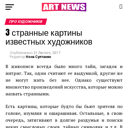
ПРО ХУДОЖНИКІВ
3 странные картины
известных художников
Опубліковано
21 Лютого, 2017
Редактор
Нона Султанян
В живописи всегда было много тайн, загадок и
интриг. Так, одни считают ее выдумкой, другие же
не могут жить без нее. Однако существуют
множество произведений искусства, которые можно
назвать странными.
Есть картины, которые будто бы бьют зрителя по
голове, изумляя и ошарашивая. Остальные, в свою
очередь, затягивают в долгие раздумья и поиски
неких смысловых слоев, тайных символик и т.д. В