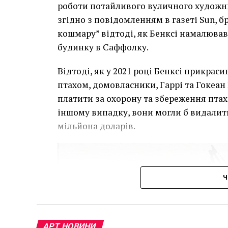
роботи потайливого вуличного художник
згідно з повідомленням в газеті Sun, 
кошмару” відтоді, як Бенксі намалював
будинку в Саффолку.
Відтоді, як у 2021 році Бенксі прикра
птахом, домовласники, Гаррі та Гокеан 
платити за охорону та збереження птаха
іншому випадку, вони могли б видалит
мільйона доларів.
Ч
АРТ НОВИНИ