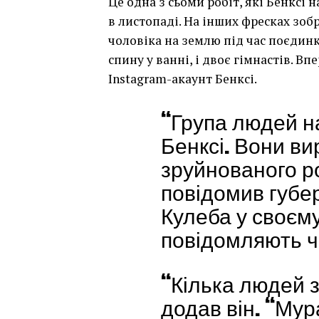
Це одна з сьоми робіт, які Бенксі
в листопаді. На інших фресках зо
чоловіка на землю під час поєдинк
спину у ванні, і двоє гімнастів. В
Instagram-акаунт Бенксі.
“Група людей н
Бенксі. Вони вир
зруйнованого ро
повідомив губе
Кулеба у своєму 
повідомляють ч
“Кілька людей з
додав він. “Мур