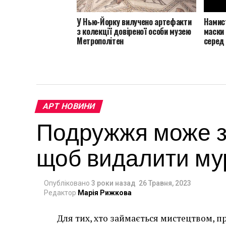
У Нью-Йорку вилучено артефакти
Намист
з колекції довіреної особи музею
маски
Метрополітен
серед 
АРТ НОВИНИ
Подружжя може за
щоб видалити мур
Опубліковано
3 роки назад
26 Травня, 2023
Редактор
Марія Рижкова
Для тих, хто займається мистецтвом, п