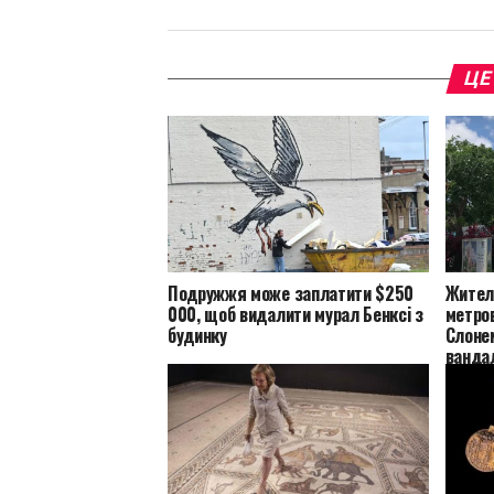
ЦЕ
Подружжя може заплатити $250
Жител
000, щоб видалити мурал Бенксі з
метров
будинку
Слонем
ванда