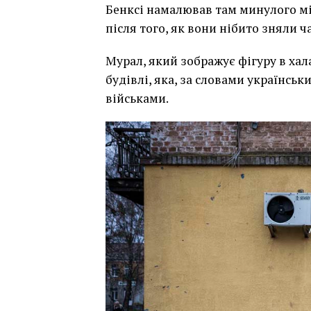
Бенксі намалював там минулого мі
після того, як вони нібито зняли ч
Мурал, який зображує фігуру в хала
будівлі, яка, за словами українськ
військами.