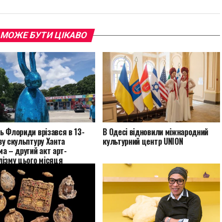
 МОЖЕ БУТИ ЦІКАВО
ь Флориди врізався в 13-
В Одесі відновили міжнародний
у скульптуру Ханта
культурний центр UNION
а – другий акт арт-
лізму цього місяця