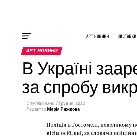
АРТ НОВИНИ
ВИСТАВКИ
ok
АРТ НОВИНИ
В Україні заар
st
за спробу вик
pp
Опубліковано
7 Грудня, 2022
am
Редактор
Марія Рижкова
Поліція в Гостомелі, невеликому п
вісім осіб, які, за словами офіційн