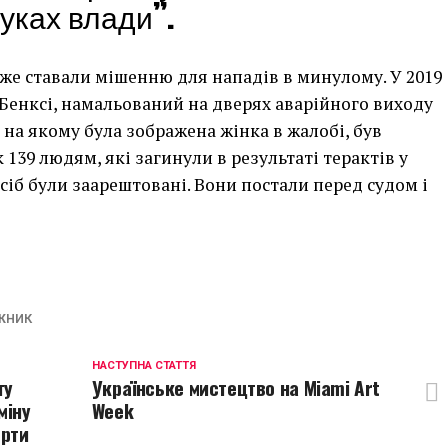
уках влади”.
е ставали мішенню для нападів в минулому. У 2019
 Бенксі, намальований на дверях аварійного виходу
 на якому була зображена жінка в жалобі, був
 139 людям, які загинули в результаті терактів у
 осіб були заарештовані. Вони постали перед судом і
p
egram
opy
ink
ЖНИК
НАСТУПНА СТАТТЯ
ту
Українське мистецтво на Miami Art
міну
Week
ерти