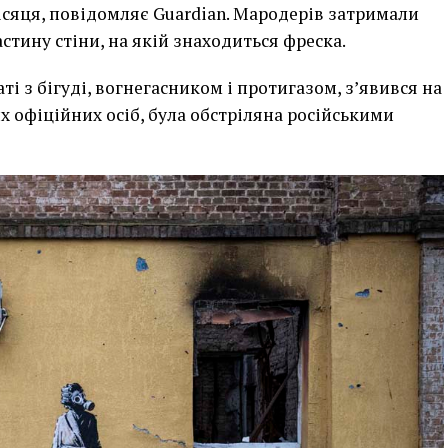
сяця, повідомляє Guardian. Мародерів затримали
астину стіни, на якій знаходиться фреска.
ті з бігуді, вогнегасником і протигазом, з’явився на
их офіційних осіб, була обстріляна російськими