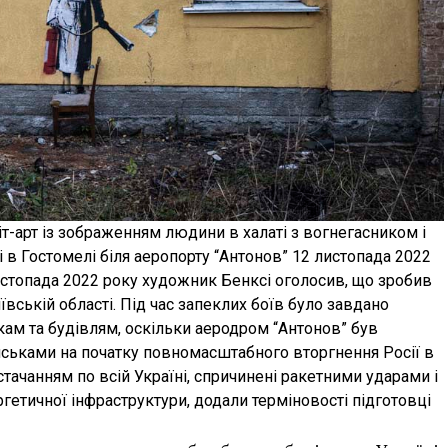
іт-арт із зображенням людини в халаті з вогнегасником і
і в Гостомелі біля аеропорту “Антонов” 12 листопада 2022
 листопада 2022 року художник Бенксі оголосив, що зробив
ївській області. Під час запеклих боїв було завдано
м та будівлям, оскільки аеродром “Антонов” був
ськами на початку повномасштабного вторгнення Росії в
стачанням по всій Україні, спричинені ракетними ударами і
ргетичної інфраструктури, додали терміновості підготовці