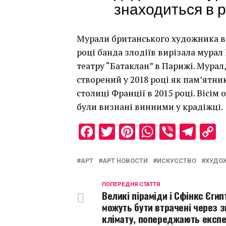
знаходиться в р
Мурали британського художника вж
році банда злодіїв вирізала мурал
театру “Батаклан” в Парижі. Мурал,
створений у 2018 році як пам’ятник
столиці Франції в 2015 році. Вісім
були визнані винними у крадіжці.
Facebook
Twitter
Pinterest
WhatsAp
Viber
Tel
C
L
АРТ
АРТ НОВОСТИ
ИСКУССТВО
ХУДО
ПОПЕРЕДНЯ СТАТТЯ
Великі піраміди і Сфінкс Єгип
можуть бути втрачені через з
клімату, попереджають експ