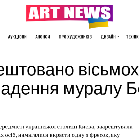
АУКЦІОНИ
АНОНСИ
ПРО ХУДОЖНИКІВ
ДИЗАЙН
ТЕХНІК
ештовано вісьмох
радення муралу Б
ередмісті української столиці Києва, заарештувала
их осіб, намагалися вкрасти одну з фресок, яку