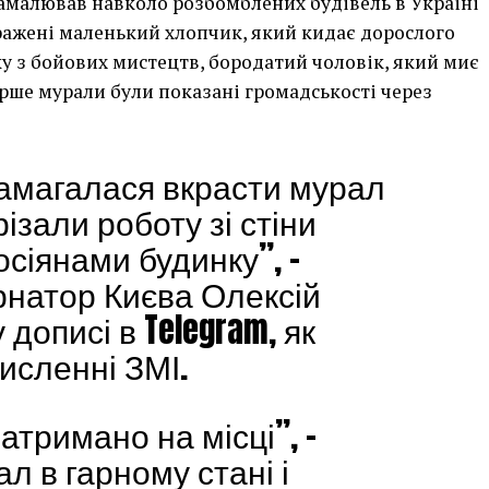
 намалював навколо розбомблених будівель в Україні
бражені маленький хлопчик, який кидає дорослого
у з бойових мистецтв, бородатий чоловік, який миє
перше мурали були показані громадськості через
амагалася вкрасти мурал
ізали роботу зі стіни
сіянами будинку”, –
рнатор Києва Олексій
дописі в Telegram, як
исленні ЗМІ.
атримано на місці”, –
ал в гарному стані і