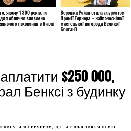
о, якому 1 300 років, та
Вероніка Райан стала лауреатом
 для обличчя виявлено
Премії Тернера – найпочеснішої
жіночого поховання в Англії
мистецької нагороди Великої
Британії
платити $250 000,
ал Бенксі з будинку
рокинутися і виявити, що ти є власником нової