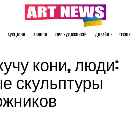
АУКЦІОНИ
АНОНСИ
ПРО ХУДОЖНИКІВ
ДИЗАЙН
ТЕХНІК
учу кони, люди:
е скульптуры
ожников