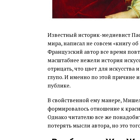
Известный историк-медиевист Пас
мира, написал не совсем «книгу о
Французский автор все время повто
масштабнее нежели история искусст
отрицать, что цвет для искусства 
глупо. И именно по этой причине 
публике.
В свойственной ему манере, Мишел
формировалось отношение к красно
Однако читателю все же понадобит
потерять мысли автора, но это того