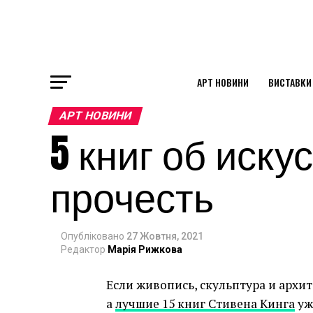
АРТ НОВИНИ
ВИСТАВКИ
ok
АРТ НОВИНИ
5 книг об иску
st
прочесть
pp
Опубліковано
27 Жовтня, 2021
am
Редактор
Марія Рижкова
Если живопись, скульптура и архи
а
лучшие 15 книг Стивена Кинга
уж