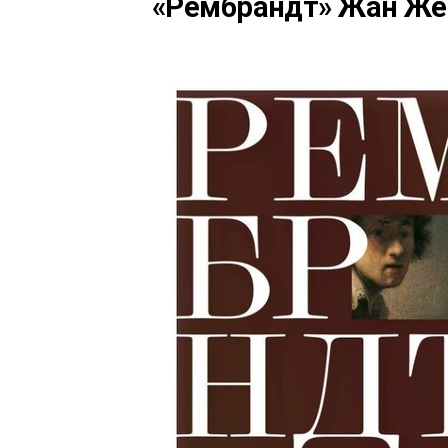
«Рембрандт» Жан Же