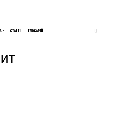
А
СТАТТІ
ГЛОСАРІЙ
оит