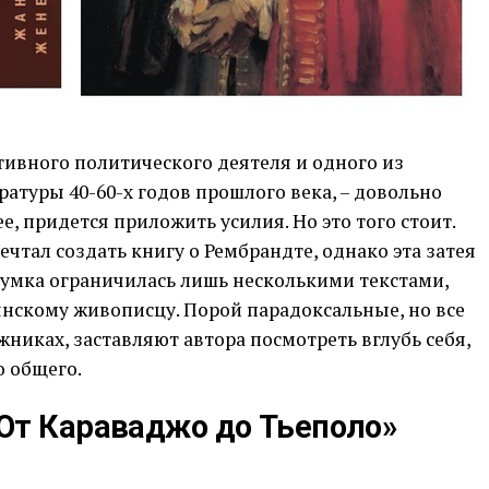
ктивного политического деятеля и одного из
атуры 40-60-х годов прошлого века, – довольно
е, придется приложить усилия. Но это того стоит.
чтал создать книгу о Рембрандте, однако эта затея
думка ограничилась лишь несколькими текстами,
скому живописцу. Порой парадоксальные, но все
никах, заставляют автора посмотреть вглубь себя,
о общего.
От Караваджо до Тьеполо»