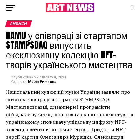
АНОНСИ
NAMU у співпраці зі стартапом
STAMPSDAQ випустить
ексклюзивну колекцію NFT-
творів українського мистецтва
Опубліковано
27 Жовтня, 2021
Редактор
Марія Рижкова
Національний художній музей України заявляє про
початок співпраці зі старапом STAMPSDAQ.
Мистецтвознавці, дизайнери і програмісти
об’єднали зусилля, щоб зовсім скоро запрезентувати
українському споживачу унікальну цифрову NFT-
колекцію вітчизняного мистецтва. Придбати NFT-
версії картин Олександра Мурашка, Олександри