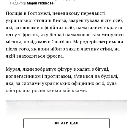
Только это уже не та классика, которую изучают в
Редактор
Марія Рижкова
художественных школах и высших учебных
Поліція в Гостомелі, невеликому передмісті
заведениях. Это современная живопись, в которой
української столиці Києва, заарештувала вісім осіб,
желание привнести современную проблематику в
які, за словами офіційних осіб, намагалися вкрасти
классические сюжеты преобладает над желанием
одну з фресок, яку Бенксі намалював там минулого
выделиться и эпатировать.
місяця, повідомляє Guardian. Мародерів затримали
після того, як вони нібито зняли частину стіни, на
«Важно, чтобы
якій знаходиться фреска.
современное
Мурал, який зображує фігуру в халаті з бігуді,
искусство не
вогнегасником і протигазом, з’явився на будівлі,
переходило грани
яка, за словами українських офіційних осіб, була
человечного!
обстріляна російськими військами.
Искусство должно
вдохновлять и
вызывать чувство
ЧИТАТИ ДАЛІ
эстетического