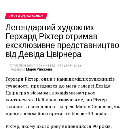
наслаждения! Очень
много молодых и
ПРО ХУДОЖНИКІВ
талантливых
Легендарний художник
Герхард Ріхтер отримав
художников творят
ексклюзивне представництво
каждый день, все
Гостомель, Україна – 12 листопада. Стріт-арт із
від Девіда Цвірнера
работы
зображенням людини в халаті з вогнегасником і
индивидуальны, а
протигазом на стіні зруйнованої будівлі в Гостомелі
Опубліковано
4 роки назад
6 Грудня, 2022
Редактор
Марія Рижкова
біля аеропорту “Антонов” 12 листопада 2022 року в
разнообразие картин
Київській області, Україна. 11 листопада 2022 року
Герхард Ріхтер, один з найвідоміших художників
переполняет
художник Бенксі оголосив, що зробив подібну роботу
сучасності, приєднався до мега-галереї Девіда
современные галереи.
в Бородянці, також у Київській області. Під час
Цвірнера з вісьмома локаціями на трьох
запеклих боїв було завдано значних пошкоджень
Со стороны
континентах. Цей крок означатиме, що Ріхтер
житловим будинкам та будівлям, оскільки аеродром
залишить свою давню галерею Marian Goodman, яка
наблюдателя могу
“Антонов” був тимчасово захоплений російськими
представляла його протягом більше 30 років.
сказать, что при
військами на початку повномасштабного вторгнення
Ріхтер, якому цього року виповнилося 90 років,
Росії в Україну. Перебої з електро- та