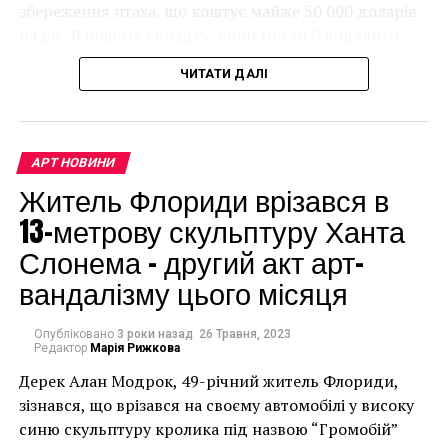
збереження птаха, що коштує майже 50 000 доларів
ДАРИО ФРАНЧЕСКИНИ
ИТАЛИЯ
на рік. В іншому випадку, вони могли б видалити
ЦЕРКОВЬ САН-САЛЬВАТОРЕ
мурал, що може коштувати до чверті мільйона
ЧИТАТИ ДАЛІ
НАСТУПНА СТАТТЯ
доларів.
Впервые за 500 лет ученые открыли Ложе Христа
ПОПЕРЕДНЯ СТАТТЯ
Художественный музей Бока-Ратон назначил Ланью
Снайдер помощником куратора
АРТ НОВИНИ
Житель Флориди врізався в
13-метрову скульптуру Ханта
Слонема – другий акт арт-
вандалізму цього місяця
Опубліковано
3 роки назад
26 Травня, 2023
Редактор
Марія Рижкова
Дерек Алан Модрок, 49-річний житель Флориди,
Чоловік позує під макетом чайки, яка ось-ось
зізнався, що врізався на своєму автомобілі у високу
накинеться на упаковку чіпсів – сюжет графіті, що
синю скульптуру кролика під назвою “Громобій”
має ознаки вуличного художника Бенксі, на стіні в