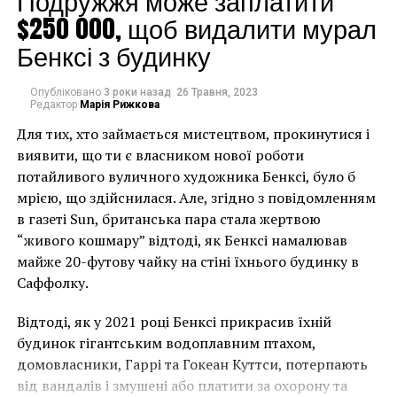
Подружжя може заплатити
$250 000, щоб видалити мурал
В дополнение к Сан-Сальватору землетрясения
Бенксі з будинку
серьезно повредили фасад базилики Сант-Эутицио
возле коммуны Пречи. К тому же, рухнула
колокольня в церкви Санта-Мария-ин-Виа в
Опубліковано
3 роки назад
26 Травня, 2023
Редактор
Марія Рижкова
Камерине. По оценкам, примерно 80% домов в
городе являются непригодными для жизни после
Для тих, хто займається мистецтвом, прокинутися і
катастрофы, однако, к счастью, не было
виявити, що ти є власником нової роботи
зафиксировано смертельных случаев.
потайливого вуличного художника Бенксі, було б
мрією, що здійснилася. Але, згідно з повідомленням
Стоит отметить, что Национальный институт
в газеті Sun, британська пара стала жертвою
геофизики и вулканологии Италии обнаружил сотни
“живого кошмару” відтоді, як Бенксі намалював
дополнительных подземных толчков. Эксперты
майже 20-футову чайку на стіні їхнього будинку в
считают, что сейсмическая активность может
Саффолку.
продолжаться в течение нескольких недель или
даже месяцев.
Відтоді, як у 2021 році Бенксі прикрасив їхній
будинок гігантським водоплавним птахом,
Facebook
Twitter
Pinterest
WhatsApp
Viber
Telegram
Copy
домовласники, Гаррі та Гокеан Куттси, потерпають
Link
від вандалів і змушені або платити за охорону та