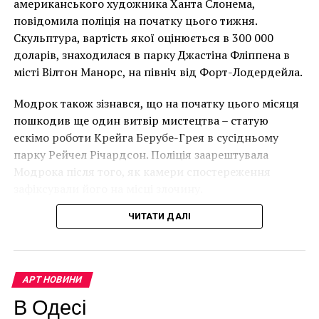
американського художника Ханта Слонема,
Лоустофті на східному узбережжі Англії 8 серпня 2021
повідомила поліція на початку цього тижня.
року. (Фото Джастіна Талліса / AFP)
Скульптура, вартість якої оцінюється в 300 000
В інтерв’ю “Таймс” пан Куттс сказав:
доларів, знаходилася в парку Джастіна Фліппена в
місті Вілтон Манорс, на північ від Форт-Лодердейла.
“Спочатку це було
Модрок також зізнався, що на початку цього місяця
неймовірно, але з
пошкодив ще один витвір мистецтва – статую
розвитком подій це
ескімо роботи Крейга Берубе-Грея в сусідньому
парку Рейчел Річардсон. Поліція заарештувала
стало надзвичайно
Модрока після того, як камери спостереження
напруженим. Я не
зафіксували його на місці злочину.
впевнений, що Бенксі
ЧИТАТИ ДАЛІ
усвідомлює
непередбачувані
наслідки для власників
АРТ НОВИНИ
будинків. Якби ми
В Одесі