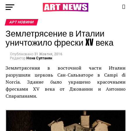
АРТ НОВИНИ
Землетрясение в Италии
уничтожило фрески XV века
Опубліковано
31 Жовтня, 2016
Редактор
Нона Султанян
Землетрясения в восточной части Италии
разрушили церковь Сан-Сальваторе в Campi di
Norcia. Здание было украшено красочными
фресками XV века от Джованни и Антонио
Спарапанами.