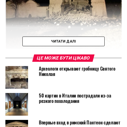
ЧИТАТИ ДАЛІ
Отметим, что церковь уже была закрыта из-за
ЦЕ МОЖЕ БУТИ ЦІКАВО
предыдущего землетрясения в августе, после
Археологи открывают гробницу Святого
которого на стенах появились большие трещины.
Николая
Ранее магнитуда достигла 6,2 баллов. Погибло 295
человек.
50 картин в Италии пострадали из-за
Министр культуры
резкого похолодания
страны Дарио
Франческини сообщил,
Впервые вход в римский Пантеон сделают