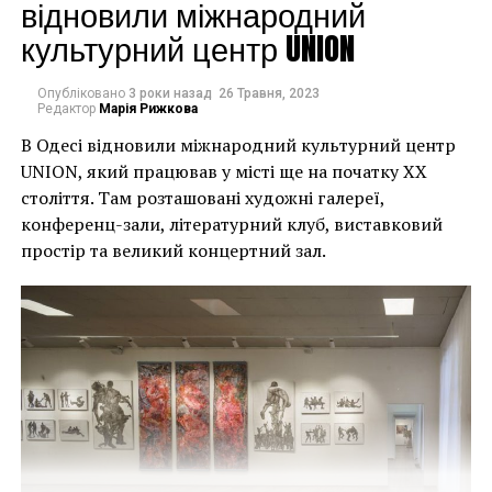
могли повернути час
відновили міжнародний
культурний центр UNION
назад, ми б це
зробили”.
Опубліковано
3 роки назад
26 Травня, 2023
Редактор
Марія Рижкова
В Одесі відновили міжнародний культурний центр
Хулігани, які намагалися зафарбувати мурал, злодії,
UNION, який працював у місті ще на початку XX
які відколювали зафарбовані фрагменти, щоб
століття. Там розташовані художні галереї,
продати їх у Facebook, тріщини в стіні та члени
конференц-зали, літературний клуб, виставковий
окружної ради – це лише деякі з неприємностей, з
простір та великий концертний зал.
якими довелося зіткнутися Куттсам. Після крадіжки
їм довелося за власний кошт найняти охоронця,
який би наглядав за муралом вночі.
Єдиний вихід, кажуть Куттси, – це зняти 22-тонну
фреску, а для цього за останній місяць довелося
“зміцнити її 12 шарами смоли, скловолокна і
п’ятьма тоннами сталі, а також використовувати 40-
Хант Слонем “Thunderbunny”, 2022
футовий кран, щоб забрати її”.
Слонем, зі свого боку, вперше почув про акт