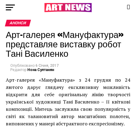
АНОНСИ
Арт-галерея «Мануфактура»
представляе виставку робот
Тані Василенко
Опубліковано
6 Січня, 2017
Редактор
Нона Султанян
Арт-галерея «Мануфактура» з 24 грудня по 24
лютого дарує глядачу ексклюзивну можливість
відкрити для себе оригінальну лінію творчості
української художниці Тані Василенко – її квіткові
композиції. Митець заслужила свою популярність у
світі як талановитий автор масштабних полотен,
виповнених у манері абстрактного експресіонізму.