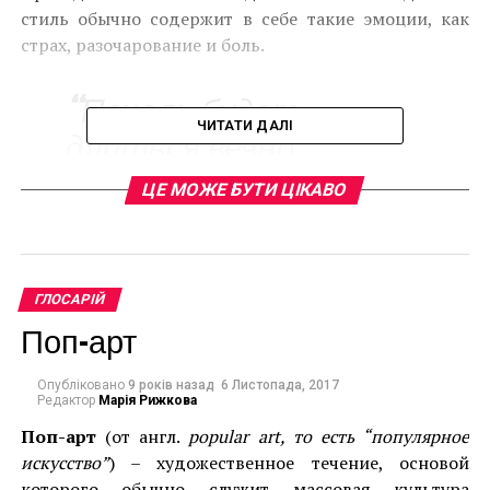
стиль обычно содержит в себе такие эмоции, как
страх, разочарование и боль.
“Печаль будет
ЧИТАТИ ДАЛІ
длиться вечно”.
ЦЕ МОЖЕ БУТИ ЦІКАВО
Винсент Ван Гог
Данный стиль популярен тем, что стремится
ГЛОСАРІЙ
выразить различными художественными способами
Поп-арт
эмоциональное состояние автора.
Опубліковано
9 років назад
6 Листопада, 2017
Редактор
Марія Рижкова
Поп-арт
(от англ.
popular art, то есть “популярное
искусство”
) – художественное течение, основой
которого обычно служит массовая культура