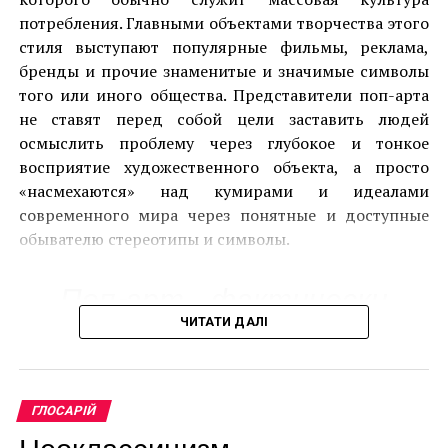
потребления. Главными объектами творчества этого
стиля выступают популярные фильмы, реклама,
бренды и прочие знаменитые и значимые символы
того или иного общества. Представители поп-арта
не ставят перед собой цели заставить людей
осмыслить проблему через глубокое и тонкое
восприятие художественного объекта, а просто
«насмехаются» над кумирами и идеалами
современного мира через понятные и доступные
обывателю стереотипы и символы.
Винсент Ван Гог “Пшеничное поле с кипарисами”
Поп-арт фактически
Где появился экспрессионизм, и кто оказал
влияние на его развитие?
индустриальная
ЧИТАТИ ДАЛІ
живопись, это то, чем
Говоря о данном стиле, стоит отметить, что он
скоро станет целый
возник одновременно в разных городах Германии
как своеобразный ответ на распространенное
ГЛОСАРІЙ
мир.
мнение о дисгармонии между окружающим миром
Неоклассицизм