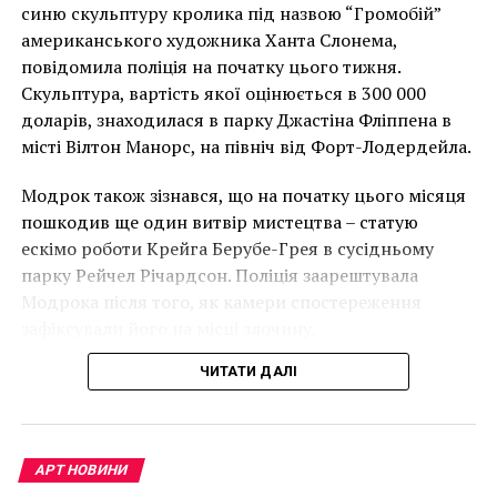
накинеться на упаковку чіпсів – сюжет графіті, що
синю скульптуру кролика під назвою “Громобій”
має ознаки вуличного художника Бенксі, на стіні в
американського художника Ханта Слонема,
Лоустофті на східному узбережжі Англії 8 серпня 2021
повідомила поліція на початку цього тижня.
року. (Фото Джастіна Талліса / AFP)
Скульптура, вартість якої оцінюється в 300 000
В інтерв’ю “Таймс” пан Куттс сказав:
доларів, знаходилася в парку Джастіна Фліппена в
місті Вілтон Манорс, на північ від Форт-Лодердейла.
“Спочатку це було
Модрок також зізнався, що на початку цього місяця
неймовірно, але з
пошкодив ще один витвір мистецтва – статую
розвитком подій це
ескімо роботи Крейга Берубе-Грея в сусідньому
парку Рейчел Річардсон. Поліція заарештувала
стало надзвичайно
Модрока після того, як камери спостереження
напруженим. Я не
зафіксували його на місці злочину.
впевнений, що Бенксі
ЧИТАТИ ДАЛІ
усвідомлює
непередбачувані
наслідки для власників
АРТ НОВИНИ