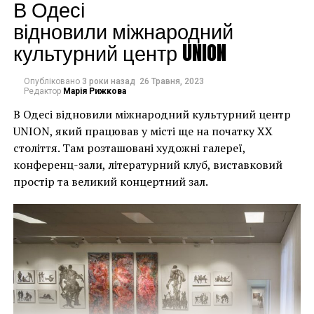
будинків. Якби ми
В Одесі
могли повернути час
відновили міжнародний
культурний центр UNION
назад, ми б це
зробили”.
Опубліковано
3 роки назад
26 Травня, 2023
Редактор
Марія Рижкова
В Одесі відновили міжнародний культурний центр
Хулігани, які намагалися зафарбувати мурал, злодії,
UNION, який працював у місті ще на початку XX
які відколювали зафарбовані фрагменти, щоб
століття. Там розташовані художні галереї,
продати їх у Facebook, тріщини в стіні та члени
конференц-зали, літературний клуб, виставковий
окружної ради – це лише деякі з неприємностей, з
простір та великий концертний зал.
якими довелося зіткнутися Куттсам. Після крадіжки
їм довелося за власний кошт найняти охоронця,
який би наглядав за муралом вночі.
Єдиний вихід, кажуть Куттси, – це зняти 22-тонну
фреску, а для цього за останній місяць довелося
“зміцнити її 12 шарами смоли, скловолокна і
п’ятьма тоннами сталі, а також використовувати 40-
Хант Слонем “Thunderbunny”, 2022