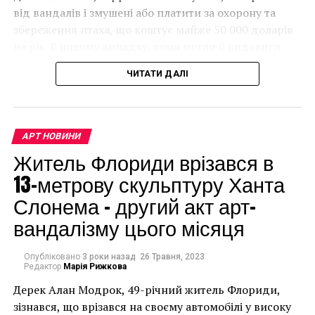
Инсталляция включает в себя 150 стульев, на
від вандалів і змушені або платити за охорону та
которых сидят люди-невидимки в свободной
збереження птаха, що коштує майже 50 000 доларів
одежде, и символизирует размышление о религии и
на рік. В іншому випадку, вони могли б видалити
обществе с художественной точки зрения.
мурал, що може коштувати до чверті мільйона
ЧИТАТИ ДАЛІ
доларів.
АРТ НОВИНИ
Житель Флориди врізався в
13-метрову скульптуру Ханта
Слонема – другий акт арт-
вандалізму цього місяця
Опубліковано
3 роки назад
26 Травня, 2023
Редактор
Марія Рижкова
Дерек Алан Модрок, 49-річний житель Флориди,
Чоловік позує під макетом чайки, яка ось-ось
зізнався, що врізався на своєму автомобілі у високу