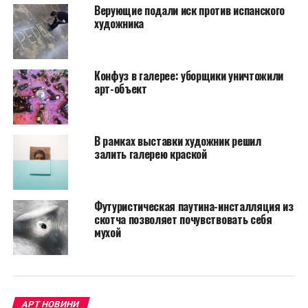
залива, эмигрировавшим в Европу.
Верующие подали иск против испанского
художника
Для создания «Прачечной» художник использовал
более 2000 предметов одежды, которые были
оставлены их хозяевами в заброшенном лагере
Конфуз в галерее: уборщики уничтожили
беженцев на севере Греции. Инсталляция была
арт-объект
размещена в 2018 году в Дохе, Катар, а дополняли ее
личные фотографии беженцев.
В рамках выставки художник решил
залить галерею краской
Футуристическая паутина-инсталляция из
скотча позволяет почувствовать себя
мухой
АРТ НОВИНИ