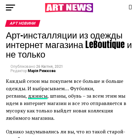
АРТ НОВИНИ
Арт-инсталляции из одежды
интернет магазина LeBoutique и
не только
Опубліковано
26 Квітня, 2021
Редактор
Марія Рижкова
Каждый сезон мы покупаем все больше и больше
одежды. И выбрасываем… Футболки,
регланы,
джинсы
, штаны, обувь – за всем этим мы
идем в интернет магазин и все это отправляется в
мусорку как только выйдет новая коллекция
любимого магазина.
Однако задумывались ли вы, что из такой старой-