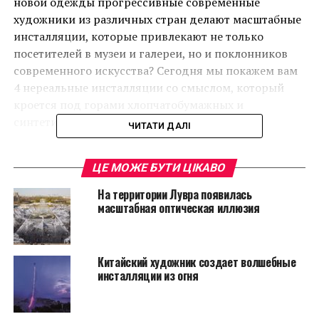
новой одежды прогрессивные современные
художники из различных стран делают масштабные
инсталляции, которые привлекают не только
посетителей в музеи и галереи, но и поклонников
современного искусства? Сегодня мы покажем вам
4 нереальные инсталляции со смыслом, который
кроется под горами хлопчатобумажных и
синтетических предметов одежды.
ЧИТАТИ ДАЛІ
Ай Вэйвэй и проблема
ЦЕ МОЖЕ БУТИ ЦІКАВО
беженцев
На территории Лувра появилась
масштабная оптическая иллюзия
Одна из самых известных инсталляций китайского
художника под названием «Прачечная»
(“Laundromat”) обращает внимание на такую
Китайский художник создает волшебные
остросоциальную проблему как беженство. Для нее
инсталляции из огня
Вэйвэй собрал аутентичные предметы одежды,
которые принадлежали беженцам Персидского