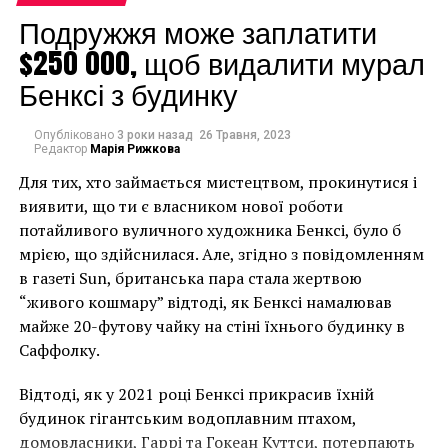
Подружжя може заплатити
$250 000, щоб видалити мурал
Бенксі з будинку
Опубліковано
3 роки назад
26 Травня, 2023
Редактор
Марія Рижкова
Для тих, хто займається мистецтвом, прокинутися і
виявити, що ти є власником нової роботи
потайливого вуличного художника Бенксі, було б
мрією, що здійснилася. Але, згідно з повідомленням
в газеті Sun, британська пара стала жертвою
“живого кошмару” відтоді, як Бенксі намалював
майже 20-футову чайку на стіні їхнього будинку в
Люди-невидимки в церкви
Саффолку.
Los Carpinteros, коллектив кубинских художников,
Відтоді, як у 2021 році Бенксі прикрасив їхній
создали впечатляющую инсталляцию под
будинок гігантським водоплавним птахом,
названием «150 человек» и разместили ее в церкви.
домовласники, Гаррі та Гокеан Куттси, потерпають