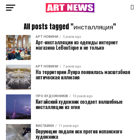
All posts tagged "инсталляция"
АРТ НОВИНИ
5 років ago
Арт-инсталляции из одежды интернет
магазина LeBoutique и не только
АРТ НОВИНИ
7 років ago
На территории Лувра появилась масштабная
оптическая иллюзия
ПРО ХУДОЖНИКІВ
10 років ago
Китайский художник создает волшебные
инсталляции из огня
ВИСТАВКИ
11 років ago
Верующие подали иск против испанского
художника