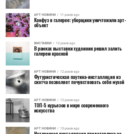
АРТ НОВИНИ
11 років ago
Конфуз в галерее: уборщики уничтожили арт-
объект
ВИСТАВКИ
12 років ago
В рамках выставки художник решил залить
галерею краской
АРТ НОВИНИ
12 років ago
Футуристическая паутина-инсталляция из
скотча позволяет почувствовать себя мухой
АРТ НОВИНИ
12 років ago
ТОП-5 курьезов в мире современного
искусства
АРТ НОВИНИ
13 років ago
Интересная инсталляция представлена на