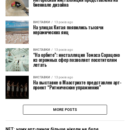
биеннале дизайна
ВИСТАВКИ
13 років ago
На улицах Китая появились тысячи
керамических яиц
ВИСТАВКИ
13 років ago
“На орбите”: инсталляция Томаса Сарацено
из огромных сфер позволяет посетителям
летать
ВИСТАВКИ
13 років ago
На выставке в Маастрихте представлен арт-
проект “Ритмические упражнения”
MORE POSTS
NFT: чому арт-ринок більше ніколи не буде