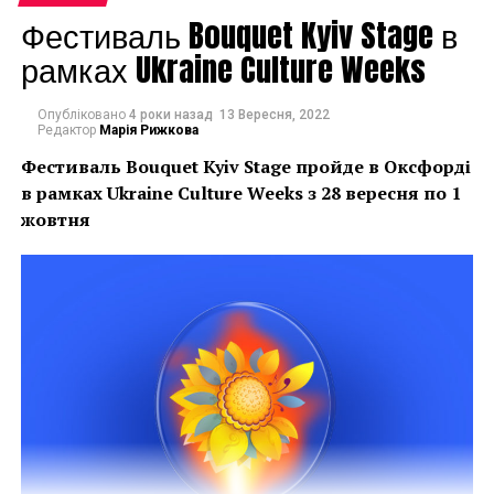
що вкладалися в
Фестиваль Bouquet Kyiv Stage в
традиційні орнаменти
рамках Ukraine Culture Weeks
тканих килимів.
Сучасні художники
Опубліковано
4 роки назад
13 Вересня, 2022
Редактор
Марія Рижкова
живуть в іншому
Фестиваль Bouquet Kyiv Stage пройде в Оксфорді
контексті, перед ними
в рамках
Ukraine Culture Weeks з 28 вересня по 1
стоять інші завдання,
жовтня
ніж були перед
народними майстрами.
Але й ті, й інші мислять
образами і символами.
І в сучасний «килим»
художники вкладають
нову, але таку ж багату