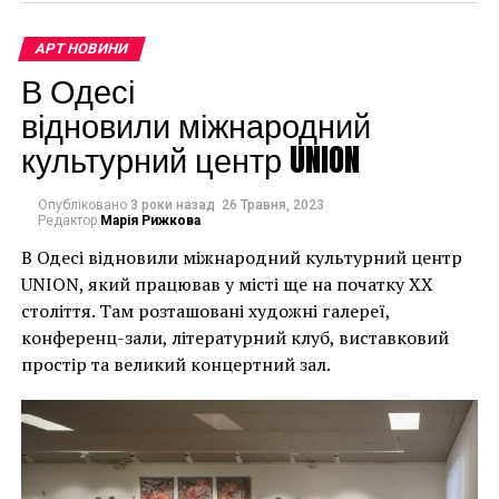
непередбачувані
наслідки для власників
АРТ НОВИНИ
«Это место
будинків. Якби ми
В Одесі
продолжает удивлять
могли повернути час
відновили міжнародний
нас, и хуэй Цомпантли,
культурний центр UNION
назад, ми б це
без сомнения,
зробили”.
является одной из
Опубліковано
3 роки назад
26 Травня, 2023
Редактор
Марія Рижкова
самых впечатляющих
В Одесі відновили міжнародний культурний центр
Хулігани, які намагалися зафарбувати мурал, злодії,
археологических
UNION, який працював у місті ще на початку XX
які відколювали зафарбовані фрагменти, щоб
століття. Там розташовані художні галереї,
находок последних лет
продати їх у Facebook, тріщини в стіні та члени
конференц-зали, літературний клуб, виставковий
окружної ради – це лише деякі з неприємностей, з
в нашей стране», –
простір та великий концертний зал.
якими довелося зіткнутися Куттсам. Після крадіжки
сказала Алехандра
їм довелося за власний кошт найняти охоронця,
який би наглядав за муралом вночі.
Фраусто, министр
культуры Мексики.
Єдиний вихід, кажуть Куттси, – це зняти 22-тонну