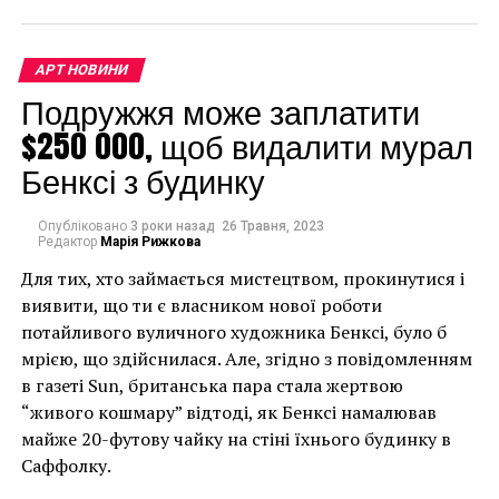
столице ацтеков Теночтитлане (ныне
Мехико). Башни из черепов упоминаются в
современных рукописях о захвате города Эрнаном
АРТ НОВИНИ
Кортесом в 1521 году. Впрочем, все они вскоре были
Подружжя може заплатити
разрушены испанскими конкистадорами.
$250 000, щоб видалити мурал
Бенксі з будинку
Археологам давно известно, что мезоамериканцы
изображали отрубленные головы захваченных
воинов на подставках для черепа,
Опубліковано
3 роки назад
26 Травня, 2023
Редактор
Марія Рижкова
или “
цомпантли
” на ацтекском языке науатль. Но в
Для тих, хто займається мистецтвом, прокинутися і
этот раз, среди остальных черепов, ученые нашли
виявити, що ти є власником нової роботи
черепа трех детей, идентифицированных по
потайливого вуличного художника Бенксі, було б
незрелым зубам, а также женщин.
мрією, що здійснилася. Але, згідно з повідомленням
в газеті Sun, британська пара стала жертвою
«Мы ожидали увидеть
“живого кошмару” відтоді, як Бенксі намалював
только мужчин юного
майже 20-футову чайку на стіні їхнього будинку в
возраста, какими
Саффолку.