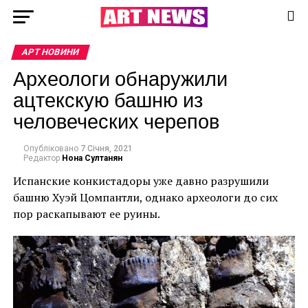
АРТ НОВИНИ
Археологи обнаружили
ацтекскую башню из
человеческих черепов
Опубліковано
7 Січня, 2021
Редактор
Нона Султанян
Испанские конкистадоры уже давно разрушили
башню Хуэй Цомпантли, однако археологи до сих
пор раскапывают ее руины.