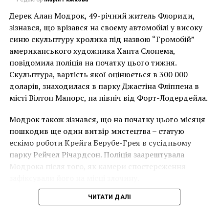
Отметим, что раскопки проводятся в рамках
Дерек Алан Модрок, 49-річний житель Флориди,
программы Национального института
Чоловік позує під макетом чайки, яка ось-ось
зізнався, що врізався на своєму автомобілі у високу
антропологии и истории Мексики. Цилиндрическая
накинеться на упаковку чіпсів – сюжет графіті, що
синю скульптуру кролика під назвою “Громобій”
структура, обнаруженная недалеко от
має ознаки вуличного художника Бенксі, на стіні в
американського художника Ханта Слонема,
кафедрального собора Мехико, построенного на
Лоустофті на східному узбережжі Англії 8 серпня 2021
повідомила поліція на початку цього тижня.
руинах ацтекского религиозного центра Темпло
року. (Фото Джастіна Талліса / AFP)
Скульптура, вартість якої оцінюється в 300 000
Майор 14-15 веков, в диаметре около 5 метров.
В інтерв’ю “Таймс” пан Куттс сказав:
доларів, знаходилася в парку Джастіна Фліппена в
місті Вілтон Манорс, на північ від Форт-Лодердейла.
“Спочатку це було
Модрок також зізнався, що на початку цього місяця
неймовірно, але з
пошкодив ще один витвір мистецтва – статую
розвитком подій це
ескімо роботи Крейга Берубе-Грея в сусідньому
парку Рейчел Річардсон. Поліція заарештувала
стало надзвичайно
Модрока після того, як камери спостереження
напруженим. Я не
зафіксували його на місці злочину.
впевнений, що Бенксі
ЧИТАТИ ДАЛІ
усвідомлює