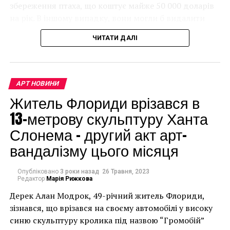
современном
збереження птаха, що коштує майже 50 000 доларів
на рік. В іншому випадку, вони могли б видалити
искусстве, эта работа
мурал, що може коштувати до чверті мільйона
отлично подойдет для
ЧИТАТИ ДАЛІ
доларів.
объединенной
аудитории
АРТ НОВИНИ
коллекционеров
Житель Флориди врізався в
цифрового и
13-метрову скульптуру Ханта
традиционного
Слонема – другий акт арт-
искусства», —заявляют
вандалізму цього місяця
в Christie’s.
Опубліковано
3 роки назад
26 Травня, 2023
Редактор
Марія Рижкова
Facebook
Twitter
Pinterest
WhatsApp
Viber
Telegram
Copy
Дерек Алан Модрок, 49-річний житель Флориди,
Link
Чоловік позує під макетом чайки, яка ось-ось
зізнався, що врізався на своєму автомобілі у високу
накинеться на упаковку чіпсів – сюжет графіті, що
синю скульптуру кролика під назвою “Громобій”
АУКЦИОН
БЛОКЧЕЙН
КРИПТОВАЛЮТА
має ознаки вуличного художника Бенксі, на стіні в