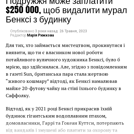
Подружжя може заплатити
$250 000, щоб видалити мурал
Бенксі з будинку
Опубліковано
3 роки назад
26 Травня, 2023
Christie’s старается не отставать от своего
Редактор
Марія Рижкова
конкурента: на аукционе «Из Лондона в Париж»,
Для тих, хто займається мистецтвом, прокинутися і
который состоится 30 июня, будет предложена
виявити, що ти є власником нової роботи
картина Кита Харинга с предварительными
потайливого вуличного художника Бенксі, було б
ценниками в $5,4–6,2 млн, оплату за которую можно
мрією, що здійснилася. Але, згідно з повідомленням
будет совершить в том числе и в криптовалюте.
в газеті Sun, британська пара стала жертвою
“живого кошмару” відтоді, як Бенксі намалював
Эта работа Харинга 1984 года неслучайно была
майже 20-футову чайку на стіні їхнього будинку в
выбрана в качестве уловки для криптобогачей.
Саффолку.
«Как одно из первых
Відтоді, як у 2021 році Бенксі прикрасив їхній
изображений
будинок гігантським водоплавним птахом,
домовласники, Гаррі та Гокеан Куттси, потерпають
компьютера в
від вандалів і змушені або платити за охорону та