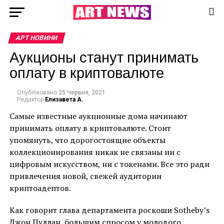
АРТ НОВИНИ
Аукционы станут принимать
оплату в криптовалюте
Опубліковано
25 Червня, 2021
Редактор
Елизавета А.
Самые известные аукционные дома начинают
принимать оплату в криптовалюте. Стоит
упомянуть, что дорогостоящие объекты
коллекционирования никак не связаны ни с
цифровым искусством, ни с токенами. Все это ради
привлечения новой, свежей аудитории
криптоадептов.
Как говорит глава департамента роскоши Sotheby’s
Джон Пуллан, большим спросом у молодого