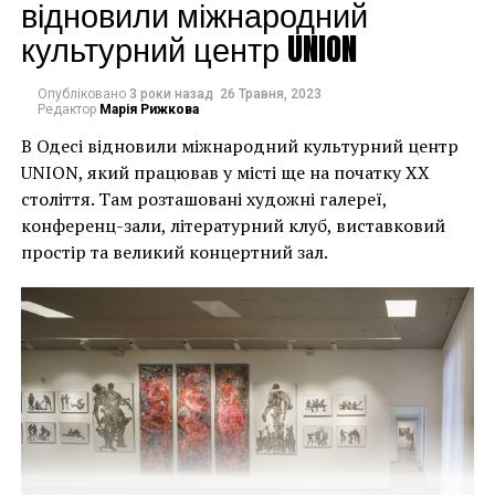
могли повернути час
відновили міжнародний
культурний центр UNION
назад, ми б це
зробили”.
Опубліковано
3 роки назад
26 Травня, 2023
Редактор
Марія Рижкова
В Одесі відновили міжнародний культурний центр
Хулігани, які намагалися зафарбувати мурал, злодії,
UNION, який працював у місті ще на початку XX
які відколювали зафарбовані фрагменти, щоб
століття. Там розташовані художні галереї,
продати їх у Facebook, тріщини в стіні та члени
конференц-зали, літературний клуб, виставковий
окружної ради – це лише деякі з неприємностей, з
простір та великий концертний зал.
якими довелося зіткнутися Куттсам. Після крадіжки
їм довелося за власний кошт найняти охоронця,
який би наглядав за муралом вночі.
Єдиний вихід, кажуть Куттси, – це зняти 22-тонну
фреску, а для цього за останній місяць довелося
“зміцнити її 12 шарами смоли, скловолокна і
п’ятьма тоннами сталі, а також використовувати 40-
Хант Слонем “Thunderbunny”, 2022
футовий кран, щоб забрати її”.
Слонем, зі свого боку, вперше почув про акт