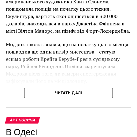
американського художника Ханта Слонема,
НАСТУПНА СТАТТЯ
Лоустофті на східному узбережжі Англії 8 серпня 2021
повідомила поліція на початку цього тижня.
Таинственный сад Мартина Рота обрел свой облик
року. (Фото Джастіна Талліса / AFP)
Скульптура, вартість якої оцінюється в 300 000
уже после его кончины
В інтерв’ю “Таймс” пан Куттс сказав:
доларів, знаходилася в парку Джастіна Фліппена в
ПОПЕРЕДНЯ СТАТТЯ
місті Вілтон Манорс, на північ від Форт-Лодердейла.
Музей Мунка планирует окрытие в октябре
“Спочатку це було
Модрок також зізнався, що на початку цього місяця
неймовірно, але з
пошкодив ще один витвір мистецтва – статую
розвитком подій це
ескімо роботи Крейга Берубе-Грея в сусідньому
парку Рейчел Річардсон. Поліція заарештувала
стало надзвичайно
Модрока після того, як камери спостереження
напруженим. Я не
зафіксували його на місці злочину.
впевнений, що Бенксі
ЧИТАТИ ДАЛІ
усвідомлює
непередбачувані
наслідки для власників
АРТ НОВИНИ
будинків. Якби ми
В Одесі