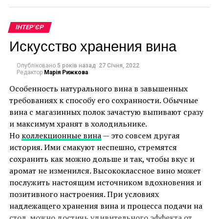
такие действия:
ІНТЕР'ЄР
тщательно зачистите поверхность,
Искусство хранения вина
воспользовавшись болгаркой с абразивным
кругом или наждачной бумагой;
Типы варочных панелей
Опубліковано
5 років назад
27 Січня, 2022
заделайте сколы шпатлевкой;
Редактор
Марія Рижкова
Особенность натурального вина в завышенных
обезжирьте поверхность при помощи
Выбирая варочную панель на 2 конфорки
требованиях к способу его сохранности. Обычные
специальных растворителей или пищевой
необходимо, прежде всего, определиться с ее
вина с магазинных полок зачастую выпивают сразу
соды;
типом. На рынке представлены следующие
и максимум хранят в холодильнике.
разновидности:
нанесите грунтовку;
Но
коллекционные вина
— это совсем другая
перекройте воду, чтобы предупредить
история. Ими смакуют неспешно, стремятся
газовые;
попадание влаги, которая может испортить
сохранить как можно дольше и так, чтобы вкус и
электрические;
новое покрытие;
аромат не изменился. Высококлассное вино может
послужить настоящим источником вдохновения и
комбинированные.
наливайте порционно акрил, разглаживая его
позитивного настроения. При условиях
пластиковым шпателем, или нанесите
Каждая из них имеет свои преимущества, в
надлежащего хранения вина и процесса подачи на
кисточкой эмаль;
частности газовая поверхность при наличии
стол, можно достичь удивительного эффекта от