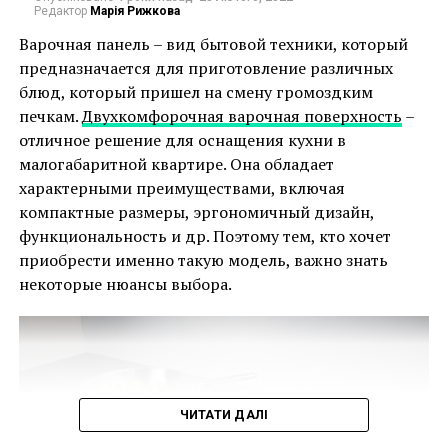
Редактор
Марія Рижкова
смотрятся пожелтевшие участки. Исправить
ситуацию могут только ремонтные работы. Не
Варочная панель – вид бытовой техники, который
спешите приобретать новые изделия, откройте для
предназначается для приготовление различных
себя разноцветные краски для сантехники. Готовые
блюд, который пришел на смену громоздким
варианты стоят дорого, поэтому воспользуйтесь
печкам.
Двухкомфорочная варочная поверхность
–
альтернативным предложением. В белую эмаль
отличное решение для оснащения кухни в
просто введите колер подходящего оттенка.
малогабаритной квартире. Она обладает
характерными преимуществами, включая
Начните свой творческий эксперимент с
компактные размеры, эргономичный дизайн,
окрашивания внешней поверхности ванны.
функциональность и др. Поэтому тем, кто хочет
Отличный результат вы сможете также получить,
приобрести именно такую модель, важно знать
если сначала нанесете в качестве грунта белую
некоторые нюансы выбора.
эмаль, а затем окрасите поверхность аэрозольной
цветной краской для автомобилей. Верхний слой
станет прочнее, если после высыхания сверху
нанесете лак.
Если предстоит окрашивание внутренней
ЧИТАТИ ДАЛІ
поверхности ванны, выполняйте последовательно