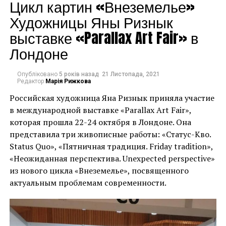
Цикл картин «Внеземелье»
Художницы Яны Ризнык
“Група людей
Герхард Ріхтер. ©WERNER BARTSCH
выставке «Parallax Art Fair» в
намагалася вкрасти
“Я знаю Девіда з
Лондоне
мурал Бенксі. Вони
дитинства, оскільки
вирізали роботу зі
Опубліковано
5 років назад
21 Листопада, 2021
вже в 1960-х роках
Редактор
Марія Рижкова
стіни зруйнованого
тісно співпрацював з
Российская художница Яна Ризнык приняла участие
росіянами будинку”, –
в международной выставке «Parallax Art Fair»,
його батьком,
повідомив губернатор
которая прошла 22-24 октября в Лондоне. Она
Рудольфом
представила три живописные работы: «Статус-Кво.
Києва Олексій Кулеба у
Цвірнером, – сказав
Status Quo», «Пятничная традиция. Friday tradition»,
своєму дописі в
«Неожиданная перспектива. Unexpected perspective»
Ріхтер у своїй заяві. “Я
Telegram, як
из нового цикла «Внеземелье», посвященного
відчуваю, що це є
актуальным проблемам современности.
повідомляють
прекрасною
численні ЗМІ.
спадкоємністю