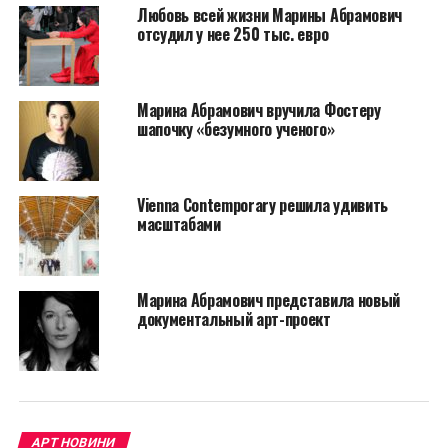
пожертвования для MARFA помогут сорвать этот
Любовь всей жизни Марины Абрамович
перформанс”.
отсудил у нее 250 тыс. евро
Марина Абрамович вручила Фостеру
шапочку «безумного ученого»
Vienna Contemporary решила удивить
масштабами
Марина Абрамович представила новый
документальный арт-проект
АРТ НОВИНИ