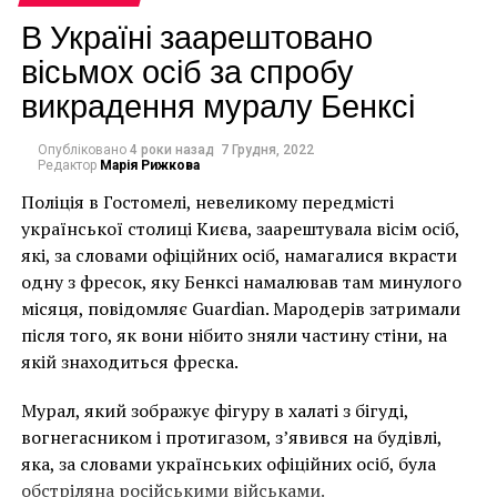
В Україні заарештовано
вісьмох осіб за спробу
И хоть Марина Абрамович является одним из самых
викрадення муралу Бенксі
необычных художников современности, ее
абсолютно не комичная фигура стала синонимом
Опубліковано
4 роки назад
7 Грудня, 2022
американского современного искусства. В целом,
Редактор
Марія Рижкова
антиблог Абрамович выглядит более
Поліція в Гостомелі, невеликому передмісті
юмористичным, а название движения MARFA
української столиці Києва, заарештувала вісім осіб,
позаимствовано у известной колонии искусств в
які, за словами офіційних осіб, намагалися вкрасти
западном Техасе.
одну з фресок, яку Бенксі намалював там минулого
Facebook
Twitter
Pinterest
WhatsApp
Viber
Telegram
Copy
місяця, повідомляє Guardian. Мародерів затримали
після того, як вони нібито зняли частину стіни, на
Link
якій знаходиться фреска.
MARFA
MARINA ABRAMOVIĆ RETIREMENT FUND OF AMERICA
МАРИНА АБРАМОВИЧ
Мурал, який зображує фігуру в халаті з бігуді,
вогнегасником і протигазом, з’явився на будівлі,
НАСТУПНА СТАТТЯ
Художник рисует портреты на картах
яка, за словами українських офіційних осіб, була
обстріляна російськими військами.