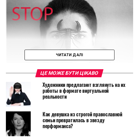
ЧИТАТИ ДАЛІ
ЦЕ МОЖЕ БУТИ ЦІКАВО
Художники предлагают взглянуть на их
работы в формате виртуальной
реальности
“Остановите Марину Абрамович” – это блог,
содержащий выдуманные истории о художнице,
Как девушка из строгой православной
например, о том, что “Марина Абрамович
семьи превратилась в звезду
перформанса?
собирается есть лук в течение 36 перед Chipotle
Mexican Grill 29 декабря 2013 года. Щедрые