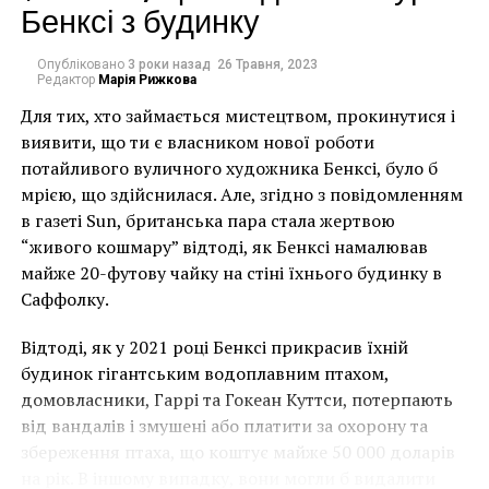
Бенксі з будинку
Мексиканский музей был основан в 1975 году и
работал в качестве общественного музея. В 2012
Опубліковано
3 роки назад
26 Травня, 2023
Редактор
Марія Рижкова
году он стал одним из филиалов Смитсоновского
института, что подняло планку качества артефактов,
Для тих, хто займається мистецтвом, прокинутися і
которые можно экспонировать.
виявити, що ти є власником нової роботи
потайливого вуличного художника Бенксі, було б
“В первые годы музей
мрією, що здійснилася. Але, згідно з повідомленням
в газеті Sun, британська пара стала жертвою
построил свою
“живого кошмару” відтоді, як Бенксі намалював
коллекцию на
майже 20-футову чайку на стіні їхнього будинку в
пожертвования и в
Саффолку.
основном все работы
Відтоді, як у 2021 році Бенксі прикрасив їхній
были приняты”, –
будинок гігантським водоплавним птахом,
домовласники, Гаррі та Гокеан Куттси, потерпають
сказал Эндрю Клугер,
від вандалів і змушені або платити за охорону та
председатель
збереження птаха, що коштує майже 50 000 доларів
на рік. В іншому випадку, вони могли б видалити