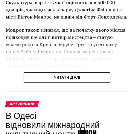
Facebook
Twitter
Pinterest
WhatsApp
Viber
Telegram
Copy
року. (Фото Джастіна Талліса / AFP)
Скульптура, вартість якої оцінюється в 300 000
Link
В інтерв’ю “Таймс” пан Куттс сказав:
доларів, знаходилася в парку Джастіна Фліппена в
місті Вілтон Манорс, на північ від Форт-Лодердейла.
МЕКСИКАНСКИЙ МУЗЕЙ
МЕХИКО
САН-ФРАНЦИСКО
“Спочатку це було
СМИТСОНОВСКИЙ ИНСТИТУТ
ЭНДРЮ КЛУГЕР
Модрок також зізнався, що на початку цього місяця
неймовірно, але з
НАСТУПНА СТАТТЯ
пошкодив ще один витвір мистецтва – статую
Шедевры Пуссена были повреждены после ливня
розвитком подій це
ескімо роботи Крейга Берубе-Грея в сусідньому
ПОПЕРЕДНЯ СТАТТЯ
парку Рейчел Річардсон. Поліція заарештувала
стало надзвичайно
Музыкант случайно назвал имя скандального
Модрока після того, як камери спостереження
художника Бэнкси
напруженим. Я не
зафіксували його на місці злочину.
впевнений, що Бенксі
ЧИТАТИ ДАЛІ
усвідомлює
непередбачувані
наслідки для власників
АРТ НОВИНИ
будинків. Якби ми
В Одесі
могли повернути час
відновили міжнародний
культурний центр UNION