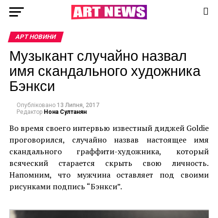
АРТ НОВИНИ
Музыкант случайно назвал
имя скандального художника
Бэнкси
Опубліковано
13 Липня, 2017
Редактор
Нона Султанян
Во время своего интервью известный диджей Goldie
проговорился, случайно назвав настоящее имя
скандального граффити-художника, который
всяческий старается скрыть свою личность.
Напомним, что мужчина оставляет под своими
рисунками подпись “Бэнкси”.