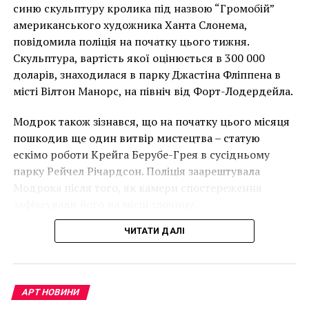
накинеться на упаковку чіпсів – сюжет графіті, що
синю скульптуру кролика під назвою “Громобій”
НАСТУПНА СТАТТЯ
має ознаки вуличного художника Бенксі, на стіні в
американського художника Ханта Слонема,
Большинство старинных предметов в музее Сан-
Лоустофті на східному узбережжі Англії 8 серпня 2021
Франциско оказались подделками
повідомила поліція на початку цього тижня.
року. (Фото Джастіна Талліса / AFP)
Скульптура, вартість якої оцінюється в 300 000
ПОПЕРЕДНЯ СТАТТЯ
В інтерв’ю “Таймс” пан Куттс сказав:
доларів, знаходилася в парку Джастіна Фліппена в
Десятки неизвестных рисунков Гейнсборо
місті Вілтон Манорс, на північ від Форт-Лодердейла.
обнаружены в библиотеке
“Спочатку це було
Модрок також зізнався, що на початку цього місяця
неймовірно, але з
пошкодив ще один витвір мистецтва – статую
розвитком подій це
ескімо роботи Крейга Берубе-Грея в сусідньому
парку Рейчел Річардсон. Поліція заарештувала
стало надзвичайно
Модрока після того, як камери спостереження
напруженим. Я не
зафіксували його на місці злочину.
впевнений, що Бенксі
ЧИТАТИ ДАЛІ
усвідомлює
непередбачувані
наслідки для власників
АРТ НОВИНИ