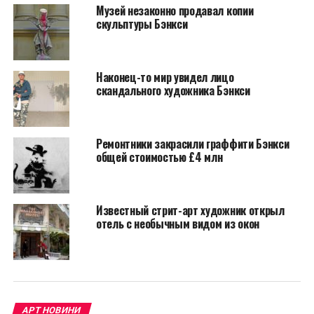
шрифтом на любой
Музей незаконно продавал копии
скульптуры Бэнкси
футболке Banksy — и
все, готово, это можно
Наконец-то мир увидел лицо
продавать. При всем
скандального художника Бэнкси
своем уважении к
Роберту, я считаю, он
Ремонтники закрасили граффити Бэнкси
потрясающий
общей стоимостью £4 млн
художник, который
изменил мир
Известный стрит-арт художник открыл
искусства», —
отель с необычным видом из окон
прокомментировал
Goldie.
После этих слов музыкант на пару секунд замолчал и
АРТ НОВИНИ