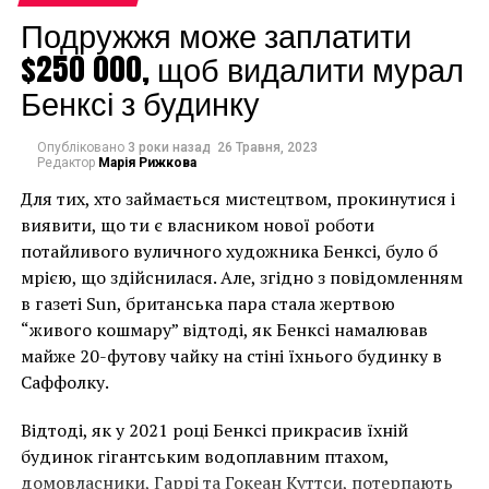
Подружжя може заплатити
сразу же сменил тему.
$250 000, щоб видалити мурал
Однако многие считают, что оговорка Goldie еще раз
Бенксі з будинку
подтверждает догадку редактора британского
журнала Крейга Уильямса. Тот, в свою очередь,
утверждал, что под псевдонимом Banksy
Опубліковано
3 роки назад
26 Травня, 2023
Редактор
Марія Рижкова
скрывается Robert Del Naja, который является
Для тих, хто займається мистецтвом, прокинутися і
основателем группы Massive Attack. К тому же, он
виявити, що ти є власником нової роботи
дружит с диджеем Goldie.
потайливого вуличного художника Бенксі, було б
мрією, що здійснилася. Але, згідно з повідомленням
в газеті Sun, британська пара стала жертвою
“живого кошмару” відтоді, як Бенксі намалював
майже 20-футову чайку на стіні їхнього будинку в
Саффолку.
Відтоді, як у 2021 році Бенксі прикрасив їхній
будинок гігантським водоплавним птахом,
домовласники, Гаррі та Гокеан Куттси, потерпають