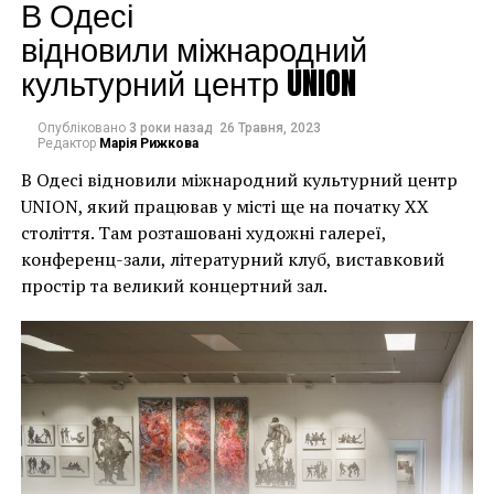
будинків. Якби ми
В Одесі
могли повернути час
відновили міжнародний
культурний центр UNION
назад, ми б це
зробили”.
Опубліковано
3 роки назад
26 Травня, 2023
Редактор
Марія Рижкова
В Одесі відновили міжнародний культурний центр
Хулігани, які намагалися зафарбувати мурал, злодії,
UNION, який працював у місті ще на початку XX
які відколювали зафарбовані фрагменти, щоб
століття. Там розташовані художні галереї,
продати їх у Facebook, тріщини в стіні та члени
конференц-зали, літературний клуб, виставковий
окружної ради – це лише деякі з неприємностей, з
простір та великий концертний зал.
якими довелося зіткнутися Куттсам. Після крадіжки
їм довелося за власний кошт найняти охоронця,
який би наглядав за муралом вночі.
Єдиний вихід, кажуть Куттси, – це зняти 22-тонну
фреску, а для цього за останній місяць довелося
“зміцнити її 12 шарами смоли, скловолокна і
п’ятьма тоннами сталі, а також використовувати 40-
Хант Слонем “Thunderbunny”, 2022