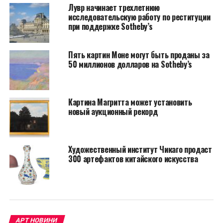
1874 году альбом был подарен королеве Виктории,
Лувр начинает трехлетнюю
которая являлась поклонницей Ландсира. Отметим,
исследовательскую работу по реституции
что художник прославился благодаря скульптурам
при поддержке Sotheby’s
бронзовых львов на Трафальгарской площади. С тех
пор эскизы Гейнсборо сидели на полке в Книжной
Пять картин Моне могут быть проданы за
комнате Королевской библиотеки в Виндзорском
50 миллионов долларов на Sotheby’s
замке, ожидая, что кто-то узнает о ценности этих
работ.
Картина Магритта может установить
«Мне потребовались
новый аукционный рекорд
годы, прежде чем я
поняла, что эти работы
Художественный институт Чикаго продаст
принадлежат
300 артефактов китайского искусства
Гейнсборо», –
прокомментировала
историк Линдси
АРТ НОВИНИ