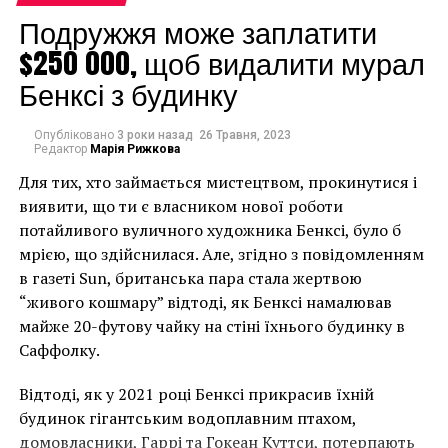
Стэйнтон, которая
Подружжя може заплатити
также подтвердила
$250 000, щоб видалити мурал
авторство эскизов,
Бенксі з будинку
выступая на канале
BBC.
Опубліковано
3 роки назад
26 Травня, 2023
Редактор
Марія Рижкова
Для тих, хто займається мистецтвом, прокинутися і
виявити, що ти є власником нової роботи
потайливого вуличного художника Бенксі, було б
мрією, що здійснилася. Але, згідно з повідомленням
в газеті Sun, британська пара стала жертвою
“живого кошмару” відтоді, як Бенксі намалював
майже 20-футову чайку на стіні їхнього будинку в
Саффолку.
Відтоді, як у 2021 році Бенксі прикрасив їхній
будинок гігантським водоплавним птахом,
домовласники, Гаррі та Гокеан Куттси, потерпають