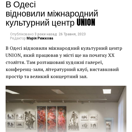
будинків. Якби ми
В Одесі
могли повернути час
відновили міжнародний
культурний центр UNION
назад, ми б це
зробили”.
Опубліковано
3 роки назад
26 Травня, 2023
Редактор
Марія Рижкова
В Одесі відновили міжнародний культурний центр
Хулігани, які намагалися зафарбувати мурал, злодії,
UNION, який працював у місті ще на початку XX
які відколювали зафарбовані фрагменти, щоб
століття. Там розташовані художні галереї,
продати їх у Facebook, тріщини в стіні та члени
конференц-зали, літературний клуб, виставковий
окружної ради – це лише деякі з неприємностей, з
простір та великий концертний зал.
якими довелося зіткнутися Куттсам. Після крадіжки
їм довелося за власний кошт найняти охоронця,
який би наглядав за муралом вночі.
Єдиний вихід, кажуть Куттси, – це зняти 22-тонну
фреску, а для цього за останній місяць довелося
“зміцнити її 12 шарами смоли, скловолокна і
п’ятьма тоннами сталі, а також використовувати 40-
Хант Слонем “Thunderbunny”, 2022