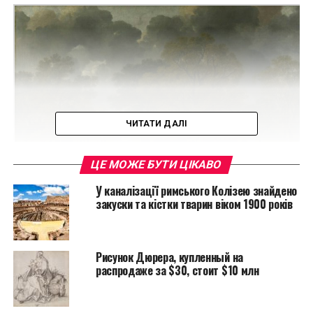
ЧИТАТИ ДАЛІ
ЦЕ МОЖЕ БУТИ ЦІКАВО
У каналізації римського Колізею знайдено
закуски та кістки тварин віком 1900 років
«Корнардский лес» 1748 года
Рисунок Дюрера, купленный на
распродаже за $30, стоит $10 млн
Чертежи были найдены в кожаном альбоме
рисунков, присвоенных сэром Эдвином Ландсиру. В