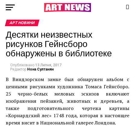
АРТ НОВИНИ
Десятки неизвестных
рисунков Гейнсборо
обнаружены в библиотеке
Опубліковано
13 Липня, 2017
Редактор
Нона Султанян
В Виндзорском замке был обнаружен альбом с
ценными рисунками художника Томаса Гейнсборо.
25 черно-белых меловых эскизов включают
изображения пейзажей, животных и деревьев, а
также подготовительного чертежа картины
«Корнардский лес» 1748 года, которая в настоящее
время висит в Национальной галерее Лондона.