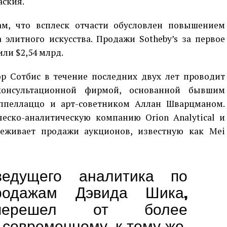
ския.
м, что всплеск отчасти обусловлен повышением
элитного искусства. Продажи Sotheby’s за первое
ли $2,54 млрд.
р Сотбис в течение последних двух лет проводит
онсультационной фирмой, основанной бывшим
аппеллаццо и арт-советником Аллан Шварцманом.
ческо-аналитическую компанию Orion Analytical и
еживает продажи аукционов, известную как Mei
едущего аналитика по
родажам Дэвида Шика,
«перешел от более
 современному, к тому же,