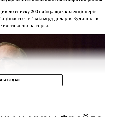
див до списку 200 найкращих колекціонерів
ї оцінюється в 1 мільярд доларів. Будинок ще
е виставлено на торги.
ИТАТИ ДАЛІ