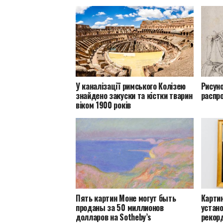
У каналізації римського Колізею
Рисун
знайдено закуски та кістки тварин
распро
віком 1900 років
Пять картин Моне могут быть
Карти
проданы за 50 миллионов
устан
долларов на Sotheby’s
рекор