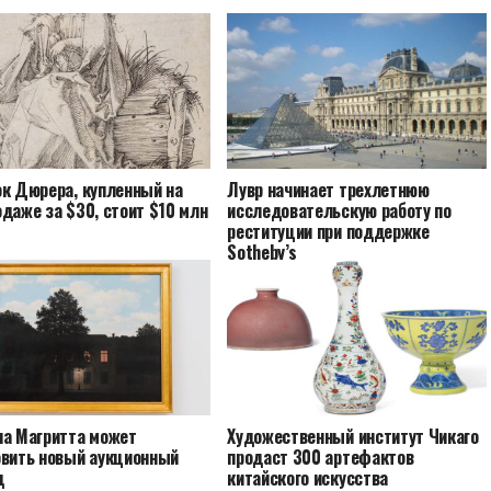
ок Дюрера, купленный на
Лувр начинает трехлетнюю
даже за $30, стоит $10 млн
исследовательскую работу по
реституции при поддержке
Sotheby’s
на Магритта может
Художественный институт Чикаго
овить новый аукционный
продаст 300 артефактов
д
китайского искусства