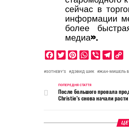
сейчас в торг
информации ме
более быстра
медиа».
Facebook
Twitter
Pinterest
WhatsAp
Viber
Tel
C
L
SOTHEBY'S
ДЭВИД ШИК
ЖАН-МИШЕЛЬ 
ПОПЕРЕДНЯ СТАТТЯ
После большого провала про
Christie’s снова начали расти
ЦЕ