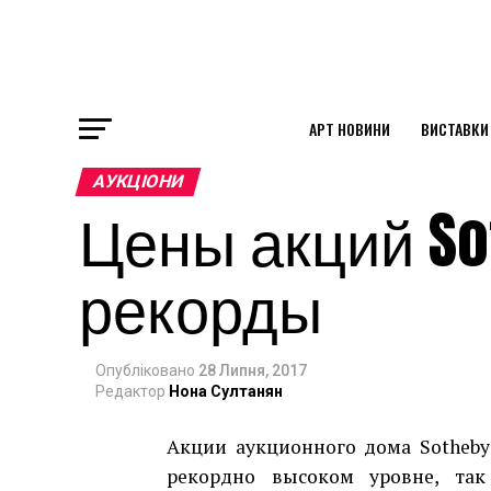
АРТ НОВИНИ
ВИСТАВКИ
ok
АУКЦІОНИ
Цены акций So
st
рекорды
pp
Опубліковано
28 Липня, 2017
am
Редактор
Нона Султанян
Акции аукционного дома Sotheby
рекордно высоком уровне, так