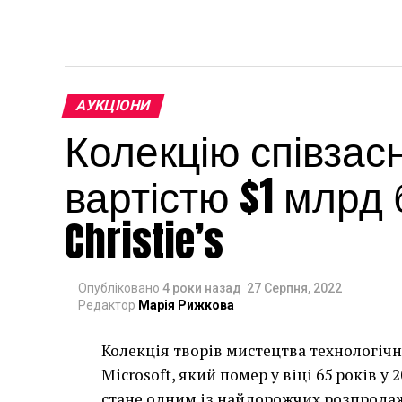
АУКЦІОНИ
Колекцію співзасн
вартістю $1 млрд
Christie’s
Опубліковано
4 роки назад
27 Серпня, 2022
Редактор
Марія Рижкова
Колекція творів мистецтва технологічн
Microsoft, який помер у віці 65 років у 
стане одним із найдорожчих розпродаж