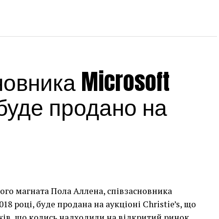
овника Microsoft
 буде продано на
ого магната Пола Аллена, співзасновника
2018 році, буде продана на аукціоні Christie’s, що
ів, що колись надходили на відкритий ринок.