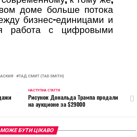
овом доме больше потока
жду бизнес-единицами и
я работа с цифровыми
p
egram
opy
ink
БАСКИЯ
ТАД СМИТ (TAD SMITH)
НАСТУПНА СТАТТЯ
дажи
Рисунок Дональда Трампа продали
на аукционе за $29000
 МОЖЕ БУТИ ЦІКАВО