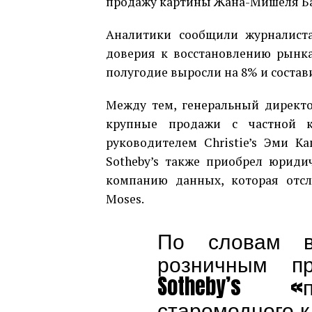
продажу картины Жана-Мишеля Ба
Аналитики сообщили журналиста
доверия к восстановлению рынка 
полугодие выросли на 8% и состави
Между тем, генеральный директо
крупные продажи с частной к
руководителем Christie’s Эми К
Sotheby’s также приобрел юриди
компанию данных, которая отсл
Moses.
По словам в
розничным п
Sotheby’s 
старомодного к