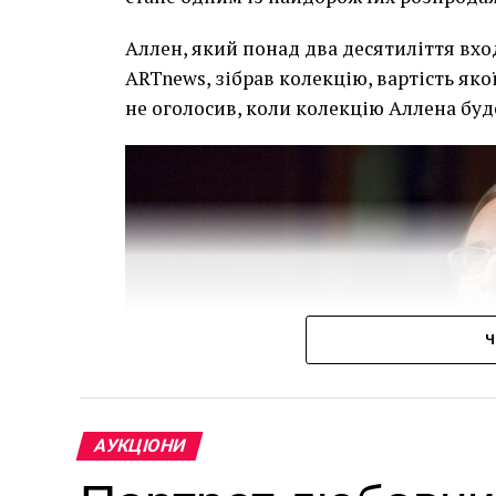
Аллен, який понад два десятиліття вхо
ARTnews, зібрав колекцію, вартість яко
не оголосив, коли колекцію Аллена буд
Ч
АУКЦІОНИ