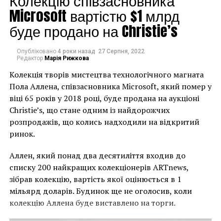
Колекцію співзасновника
Microsoft вартістю $1 млрд
буде продано на Christie’s
Опубліковано
4 роки назад
27 Серпня, 2022
Редактор
Марія Рижкова
Колекція творів мистецтва технологічного магната
Пола Аллена, співзасновника Microsoft, який помер у
віці 65 років у 2018 році, буде продана на аукціоні
Christie’s, що стане одним із найдорожчих
розпродажів, що колись надходили на відкритий
ринок.
Аллен, який понад два десятиліття входив до
списку 200 найкращих колекціонерів ARTnews,
зібрав колекцію, вартість якої оцінюється в 1
мільярд доларів. Будинок ще не оголосив, коли
колекцію Аллена буде виставлено на торги.