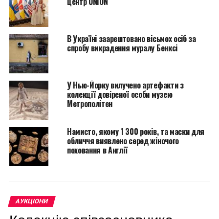
центр UNION
В Україні заарештовано вісьмох осіб за
спробу викрадення муралу Бенксі
У Нью-Йорку вилучено артефакти з
колекції довіреної особи музею
Метрополітен
Намисто, якому 1 300 років, та маски для
обличчя виявлено серед жіночого
поховання в Англії
АУКЦІОНИ