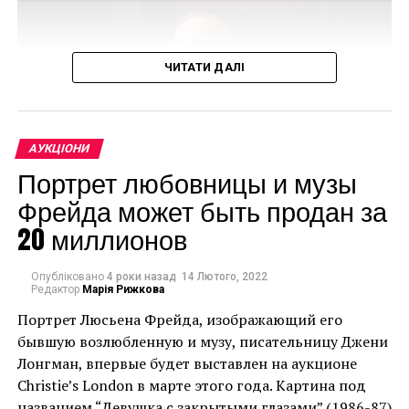
ЧИТАТИ ДАЛІ
АУКЦІОНИ
Портрет любовницы и музы
Фрейда может быть продан за
20 миллионов
Christie’s продасть групу зі 150 творів мистецтва зі
спадщини Аллена. Цей продаж може стати
Опубліковано
4 роки назад
14 Лютого, 2022
Редактор
Марія Рижкова
найдорожчою колекцією творів мистецтва за всю
Портрет Люсьена Фрейда, изображающий его
історію аукціонів, випередивши два нещодавні
бывшую возлюбленную и музу, писательницу Джени
значущі аукціони з продажу одного власника.
Лонгман, впервые будет выставлен на аукционе
Очікується, що вона перевищить суму в 922
Christie’s London в марте этого года. Картина под
мільйони доларів, отриману від продажу колекції
названием “Девушка с закрытыми глазами” (1986-87)