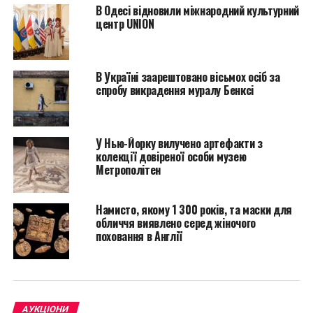
В Одесі відновили міжнародний культурний
центр UNION
Повышенный интерес среди покупателей вызвали
В Україні заарештовано вісьмох осіб за
спробу викрадення муралу Бенксі
картины ” Женщина в кресле” кисти Пабло Пикассо
и “Портрет Поля Гийома”, написанная Амедео
Модильяни. Оба полотна спровоцировали острую
конкуренцию между коллекционерами. И все же их
У Нью-Йорку вилучено артефакти з
колекції довіреної особи музею
приобрели за довольно внушительные суммы –
Метрополітен
девять с половиной миллионов долларов и десять с
половиной миллионов долларов соответственно.
Намисто, якому 1 300 років, та маски для
Facebook
Twitter
Pinterest
WhatsApp
Viber
Telegram
Copy
обличчя виявлено серед жіночого
поховання в Англії
Link
CHRISTIE'S
АМЕДЕО МОДИЛЬЯНИ
АРТ НОВОСТИ
АУКЦИОН
ВАСИЛИЙ КАНДИНСКИЙ
ИМПРЕССИОНИЗМ
ИСКУССТВО
КАРТИНЫ
КОЛЛЕКЦИОНЕРЫ
ЛОТ
ПАБЛО ПИКАССО
ПОЛОТНО
СОВРЕМЕННОЕ ИСКУССТВО
АУКЦІОНИ
ТОРГИ