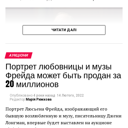
ЧИТАТИ ДАЛІ
АУКЦІОНИ
Портрет любовницы и музы
Фрейда может быть продан за
20 миллионов
Christie’s продасть групу зі 150 творів мистецтва зі
спадщини Аллена. Цей продаж може стати
Опубліковано
4 роки назад
14 Лютого, 2022
Редактор
Марія Рижкова
найдорожчою колекцією творів мистецтва за всю
Портрет Люсьена Фрейда, изображающий его
історію аукціонів, випередивши два нещодавні
бывшую возлюбленную и музу, писательницу Джени
значущі аукціони з продажу одного власника.
Лонгман, впервые будет выставлен на аукционе
Очікується, що вона перевищить суму в 922