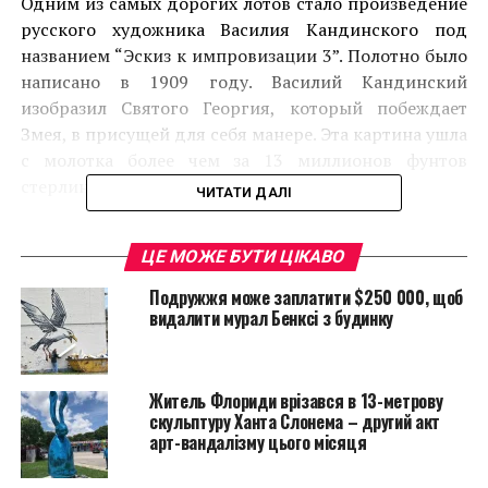
Одним из самых дорогих лотов стало произведение
русского художника Василия Кандинского под
названием “Эскиз к импровизации 3”. Полотно было
написано в 1909 году. Василий Кандинский
изобразил Святого Георгия, который побеждает
Змея, в присущей для себя манере. Эта картина ушла
с молотка более чем за 13 миллионов фунтов
стерлингов.
ЧИТАТИ ДАЛІ
ЦЕ МОЖЕ БУТИ ЦІКАВО
Подружжя може заплатити $250 000, щоб
видалити мурал Бенксі з будинку
Житель Флориди врізався в 13-метрову
скульптуру Ханта Слонема – другий акт
арт-вандалізму цього місяця