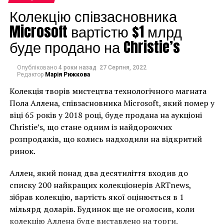
Колекцію співзасновника
НАСТУПНА СТАТТЯ
Microsoft вартістю $1 млрд
Золотая тарелка Пикассо стала топ-лотом
ежегодных продаж керамики на Christie’s
буде продано на Christie’s
ПОПЕРЕДНЯ СТАТТЯ
Bonhams продал 14 рисунков Сальвадора Дали
Опубліковано
4 роки назад
27 Серпня, 2022
Редактор
Марія Рижкова
Колекція творів мистецтва технологічного магната
Пола Аллена, співзасновника Microsoft, який помер у
віці 65 років у 2018 році, буде продана на аукціоні
Christie’s, що стане одним із найдорожчих
розпродажів, що колись надходили на відкритий
ринок.
Аллен, який понад два десятиліття входив до
списку 200 найкращих колекціонерів ARTnews,
зібрав колекцію, вартість якої оцінюється в 1
мільярд доларів. Будинок ще не оголосив, коли
колекцію Аллена буде виставлено на торги.