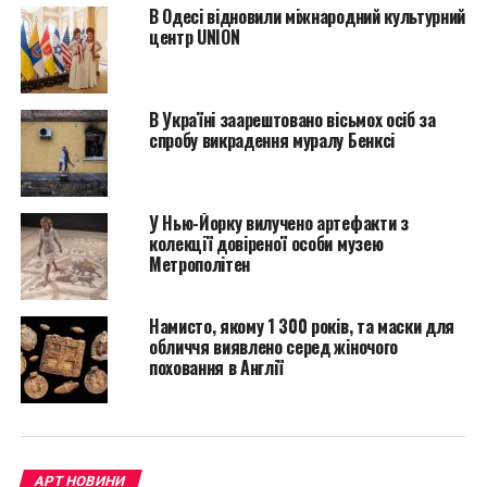
В Одесі відновили міжнародний культурний
колись викрадених є
центр UNION
CryptoPunk #4324, який
був проданий
В Україні заарештовано вісьмох осіб за
шахраями невдовзі
спробу викрадення муралу Бенксі
після крадіжки 13
листопада 2021 року за
У Нью-Йорку вилучено артефакти з
$490 000”, – повідомляє
колекції довіреної особи музею
Метрополітен
Elliptic. “Тим часом у
результаті найбільшої
Намисто, якому 1 300 років, та маски для
крадіжки в окремої
обличчя виявлено серед жіночого
поховання в Англії
жертви 28 грудня 2021
року було викрадено 16
блакитних фішок NFT на
АРТ НОВИНИ