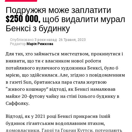
суму $2,1 млн”, –
Подружжя може заплатити
йдеться у звіті.
$250 000, щоб видалити мурал
Бенксі з будинку
Elliptic зібрала дані про шахрайство з НМТ за
допомогою дослідження відкритих джерел на
Опубліковано
3 роки назад
26 Травня, 2023
основних сайтах соціальних мереж. Усі крадіжки,
Редактор
Марія Рижкова
включені до звіту, були (а) заявлені у соціальних
Для тих, хто займається мистецтвом, прокинутися і
мережах, (б) мали чіткий характер крадіжки на
виявити, що ти є власником нової роботи
основі транзакцій Ethereum та (в) відбулися в період
потайливого вуличного художника Бенксі, було б
з липня 2021 року до липня 2022 року.
мрією, що здійснилася. Але, згідно з повідомленням
в газеті Sun, британська пара стала жертвою
У доповіді описуються різні види шахрайства, які
“живого кошмару” відтоді, як Бенксі намалював
обманюють колекціонерів криптомистецтв.
майже 20-футову чайку на стіні їхнього будинку в
Найбільш поширені фішингові афери, у яких
Саффолку.
користувачі випадково повідомляють облікові дані
свого криптовалютного гаманця. Шахраї можуть
Відтоді, як у 2021 році Бенксі прикрасив їхній
досягти цього, зайнявши домен на схожих назвах
будинок гігантським водоплавним птахом,
сайтів або зламавши акаунти власників у соціальних
домовласники, Гаррі та Гокеан Куттси, потерпають