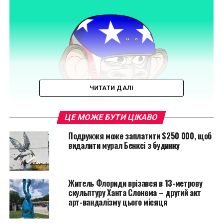
ЧИТАТИ ДАЛІ
ЦЕ МОЖЕ БУТИ ЦІКАВО
Подружжя може заплатити $250 000, щоб
видалити мурал Бенксі з будинку
Житель Флориди врізався в 13-метрову
скульптуру Ханта Слонема – другий акт
Bored Ape Yacht Club, #9410, 2021. Джерело: OPENSEA
арт-вандалізму цього місяця
“Найціннішим NFT з