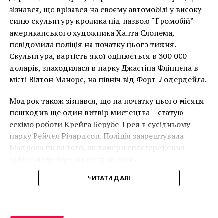
Чоловік позує під макетом чайки, яка ось-ось
раду директорів викласти гроші за твори мистецтва.
зізнався, що врізався на своєму автомобілі у високу
накинеться на упаковку чіпсів – сюжет графіті, що
В Arkive кураторська команда працює над тим, щоб
синю скульптуру кролика під назвою “Громобій”
має ознаки вуличного художника Бенксі, на стіні в
переконати членів ради у потенційній покупці.
американського художника Ханта Слонема,
Лоустофті на східному узбережжі Англії 8 серпня 2021
повідомила поліція на початку цього тижня.
року. (Фото Джастіна Талліса / AFP)
“Саймон Ву і Келлі
Скульптура, вартість якої оцінюється в 300 000
В інтерв’ю “Таймс” пан Куттс сказав:
доларів, знаходилася в парку Джастіна Фліппена в
Хуанг представили
місті Вілтон Манорс, на північ від Форт-Лодердейла.
“Вихваляння”
“Спочатку це було
Модрок також зізнався, що на початку цього місяця
спільноті, витратили
неймовірно, але з
пошкодив ще один витвір мистецтва – статую
більше місяця на
розвитком подій це
ескімо роботи Крейга Берубе-Грея в сусідньому
підготовку документів,
парку Рейчел Річардсон. Поліція заарештувала
стало надзвичайно
Модрока після того, як камери спостереження
які пояснюють, чому
напруженим. Я не
зафіксували його на місці злочину.
вони вважають, що це
впевнений, що Бенксі
ЧИТАТИ ДАЛІ
річ, яка витримала
усвідомлює
випробування часом і
непередбачувані