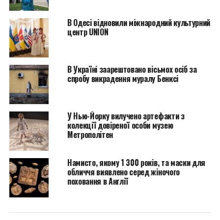
що ви є частиною
спільноти, яка має
В Одесі відновили міжнародний культурний
можливість
центр UNION
вирішувати, що буде
виведено на ринок та
В Україні заарештовано вісьмох осіб за
передано у світ”, –
спробу викрадення муралу Бенксі
сказав засновник Arkive
Том Маклеод.
У Нью-Йорку вилучено артефакти з
колекції довіреної особи музею
Метрополітен
Келлі Хуанг, колишній директор Gagosian San
Francisco, значною мірою сформувала бачення Arkive
Намисто, якому 1 300 років, та маски для
і зараз керує кураторством та колекційною
обличчя виявлено серед жіночого
стратегією стартапу, разом із куратором Саймоном
поховання в Англії
Ву та культурною письменницею Ізабель Флауер.
Маклеод згадує обід з Хуанг, під час якого вона