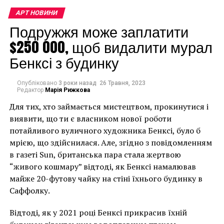
сказала, що має “можливість зробити щось значне”.
АРТ НОВИНИ
Вона попросила Маклеода подумати про те, яким
Подружжя може заплатити
міг би бути музей, якби його не сковували природні
обмеження: фізичне розташування, ієрархія та всі
$250 000, щоб видалити мурал
його інтенсивні потреби.
Бенксі з будинку
Ця ідея переросла в щось дуже велике: що якби
Опубліковано
3 роки назад
26 Травня, 2023
звичайні люди, а не ділки світу мистецтва,
Редактор
Марія Рижкова
вирішували, що є культурно значущим?
Для тих, хто займається мистецтвом, прокинутися і
виявити, що ти є власником нової роботи
Можливо, зараз Arkive налічує лише кілька сотень
потайливого вуличного художника Бенксі, було б
членів, але має купу грошей. Стартап нещодавно
мрією, що здійснилася. Але, згідно з повідомленням
вийшов із раунду прихованого фінансування у липні
в газеті Sun, британська пара стала жертвою
з 9,7 мільйонами доларів у скарбниці.
“живого кошмару” відтоді, як Бенксі намалював
майже 20-футову чайку на стіні їхнього будинку в
На даний момент компанія зробила чотири
Саффолку.
придбання: патент на перший у світі електронний
комп’ютер; “Спокуса” Лінн Хершман Лісон (1985),
Відтоді, як у 2021 році Бенксі прикрасив їхній
фотографію жінки, чиє тіло зливається з