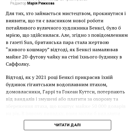
Редактор
Марія Рижкова
йоркской студии во время работы над некоторыми
его произведениями.
Для тих, хто займається мистецтвом, прокинутися і
виявити, що ти є власником нової роботи
потайливого вуличного художника Бенксі, було б
мрією, що здійснилася. Але, згідно з повідомленням
в газеті Sun, британська пара стала жертвою
“живого кошмару” відтоді, як Бенксі намалював
майже 20-футову чайку на стіні їхнього будинку в
Саффолку.
Відтоді, як у 2021 році Бенксі прикрасив їхній
будинок гігантським водоплавним птахом,
домовласники, Гаррі та Гокеан Куттси, потерпають
від вандалів і змушені або платити за охорону та
По словам актера, он взял кисть шесть лет назад,
збереження птаха, що коштує майже 50 000 доларів
чтобы справиться с личным огорчением (Керри и
на рік. В іншому випадку, вони могли б видалити
актриса Дженни МакКарти расстались после пяти
мурал, що може коштувати до чверті мільйона
ЧИТАТИ ДАЛІ
лет отношений в 2010 году).
доларів.