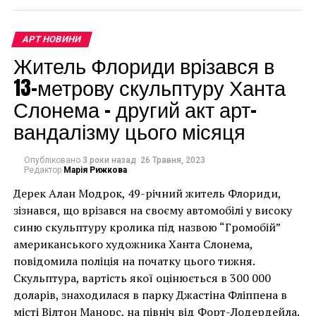
«Я все время рисовал,
но я не рисовал
АРТ НОВИНИ
Житель Флориди врізався в
много».
13-метрову скульптуру Ханта
Слонема – другий акт арт-
Он очень быстро увлекся своим новым хобби.
вандалізму цього місяця
«В моем доме некуда
Опубліковано
3 роки назад
26 Травня, 2023
было двигаться.
Редактор
Марія Рижкова
Картины были повсюду
Дерек Алан Модрок, 49-річний житель Флориди,
Чоловік позує під макетом чайки, яка ось-ось
зізнався, що врізався на своєму автомобілі у високу
– они стали частью
накинеться на упаковку чіпсів – сюжет графіті, що
синю скульптуру кролика під назвою “Громобій”
мебели!», – признался
має ознаки вуличного художника Бенксі, на стіні в
американського художника Ханта Слонема,
Лоустофті на східному узбережжі Англії 8 серпня 2021
Керри.
повідомила поліція на початку цього тижня.
року. (Фото Джастіна Талліса / AFP)
Скульптура, вартість якої оцінюється в 300 000
В інтерв’ю “Таймс” пан Куттс сказав:
доларів, знаходилася в парку Джастіна Фліппена в
«Я не знаю, чему учит
місті Вілтон Манорс, на північ від Форт-Лодердейла.