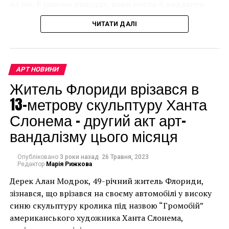
на рік. В іншому випадку, вони могли б видалити
мурал, що може коштувати до чверті мільйона
ЧИТАТИ ДАЛІ
доларів.
АРТ НОВИНИ
Житель Флориди врізався в
13-метрову скульптуру Ханта
Слонема – другий акт арт-
вандалізму цього місяця
Опубліковано
3 роки назад
26 Травня, 2023
Редактор
Марія Рижкова
Дерек Алан Модрок, 49-річний житель Флориди,
Чоловік позує під макетом чайки, яка ось-ось
зізнався, що врізався на своєму автомобілі у високу
накинеться на упаковку чіпсів – сюжет графіті, що
синю скульптуру кролика під назвою “Громобій”
має ознаки вуличного художника Бенксі, на стіні в
американського художника Ханта Слонема,
Лоустофті на східному узбережжі Англії 8 серпня 2021