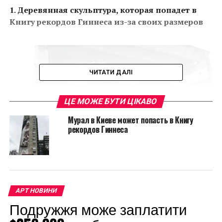
1. Деревянная скульптура, которая попадет в
Книгу рекордов Гиннеса из-за своих размеров
ЧИТАТИ ДАЛІ
ЦЕ МОЖЕ БУТИ ЦІКАВО
Мурал в Киеве может попасть в Книгу
рекордов Гиннеса
Уникальность этой работы в том, что ее вырезали из
АРТ НОВИНИ
Подружжя може заплатити
цельного ствола гигантского красного дерева.
Автором скульптуры является китайский художник