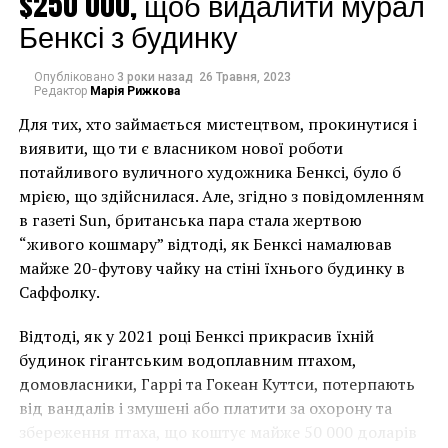
$250 000, щоб видалити мурал
Денгдинг Руй Яо (Dengding Rui Yao). Над созданием
Бенксі з будинку
деревянного шедевра мужчина трудился вместе со
своими двадцатью помощниками на протяжении
Опубліковано
3 роки назад
26 Травня, 2023
трех лет. По словам скульптора, все операции
Редактор
Марія Рижкова
проводились вручную.
Для тих, хто займається мистецтвом, прокинутися і
виявити, що ти є власником нової роботи
Изначально скульптура располагалась в Мьянме, а
потайливого вуличного художника Бенксі, було б
затем ее перевезли в китайский Ухань на
мрією, що здійснилася. Але, згідно з повідомленням
«постоянное место жительства». Габариты этого
в газеті Sun, британська пара стала жертвою
произведения действительно поражают – 14,5 м в
“живого кошмару” відтоді, як Бенксі намалював
длину, 4 м в ширину и 5 м в высоту. Если
майже 20-футову чайку на стіні їхнього будинку в
информация насчет ее размеров подтвердится, то
Саффолку.
работа попадет в Книгу рекордов Гиннеса и станет
самой большой деревянной скульптурой в мире.
Відтоді, як у 2021 році Бенксі прикрасив їхній
будинок гігантським водоплавним птахом,
2. Самая длинная в мире скульптура из дерева
домовласники, Гаррі та Гокеан Куттси, потерпають
від вандалів і змушені або платити за охорону та
збереження птаха, що коштує майже 50 000 доларів