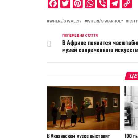
Facebook
Twitter
Pinterest
WhatsAp
Viber
Tel
C
L
WHERE'S WALLY?
WHERE'S WARHOL?
КЭТ
ПОПЕРЕДНЯ СТАТТЯ
В Африке появится масштаб
музей современного искусст
ЦЕ
В Украинском музее выставят
100 т