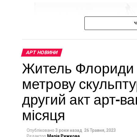
Ч
АРТ НОВИНИ
Житель Флориди в
метрову скульпту
другий акт арт-в
місяця
Опубліковано
3 роки назад
26 Травня, 2023
Редактор
Марія Рижкова