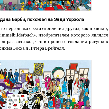
здана Барби, похожая на Энди Уорхола
го персонажа среди скопления других, как правило,
immelbilderbuch», изобретателем которого являлся
ри рассказывал, что в процессе создания рисунков
нима Босха и Питера Брейгеля.