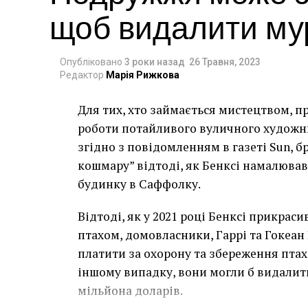
щоб видалити мур
Опубліковано
3 роки назад
26 Травня, 2023
Редактор
Марія Рижкова
Для тих, хто займається мистецтвом, п
роботи потайливого вуличного художник
згідно з повідомленням в газеті Sun, 
кошмару” відтоді, як Бенксі намалював
будинку в Саффолку.
Відтоді, як у 2021 році Бенксі прикра
птахом, домовласники, Гаррі та Гокеан 
платити за охорону та збереження птаха
іншому випадку, вони могли б видалит
мільйона доларів.