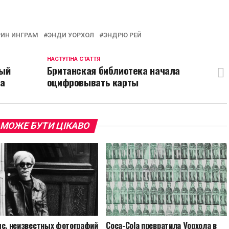
p
egram
opy
ink
РИН ИНГРАМ
ЭНДИ УОРХОЛ
ЭНДРЮ РЕЙ
НАСТУПНА СТАТТЯ
ный
Британская библиотека начала
ва
оцифровывать карты
 МОЖЕ БУТИ ЦІКАВО
ыс. неизвестных фотографий
Coca-Cola превратила Уорхола в