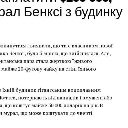
ал Бенксі з будинку
рокинутися і виявити, що ти є власником нової
а Бенксі, було б мрією, що здійснилася. Але,
британська пара стала жертвою “живого
 майже 20-футову чайку на стіні їхнього
сив їхній будинок гігантським водоплавним
Куттси, потерпають від вандалів і змушені або
, що коштує майже 50 000 доларів на рік. В
и мурал, що може коштувати до чверті