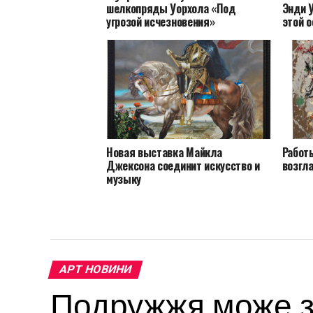
шелкопряды Уорхола «Под
Энди 
угрозой исчезновения»
этой 
Новая выставка Майкла
Работ
Джексона соединит искусство и
возгла
музыку
АРТ НОВИНИ
Подружжя може за