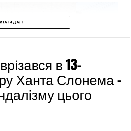
ИТАТИ ДАЛІ
різався в 13-
ру Ханта Слонема –
андалізму цього