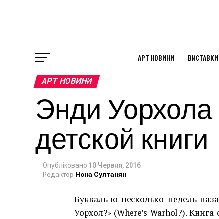
АРТ НОВИНИ
ВИСТАВКИ
ok
АРТ НОВИНИ
Энди Уорхола
st
детской книги
pp
Опубліковано
10 Червня, 2016
am
Редактор
Нона Султанян
Буквально несколько недель наз
Уорхол?» (Where’s Warhol?). Книг