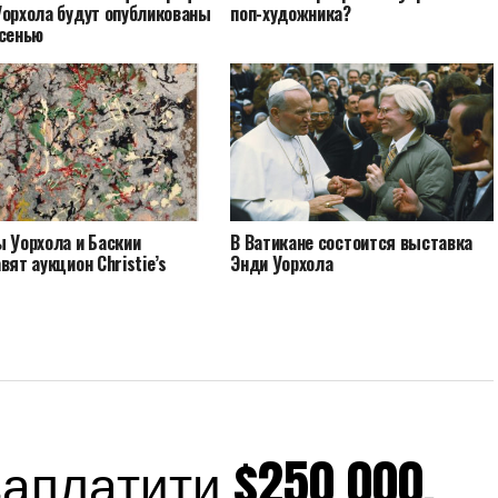
Уорхола будут опубликованы
поп-художника?
осенью
ы Уорхола и Баскии
В Ватикане состоится выставка
вят аукцион Christie’s
Энди Уорхола
платити $250 000,