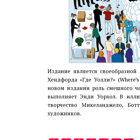
Издание является своеобразной
Хендфорда «Где Уолли?» (Where’s 
новом издании роль смешного че
выполняет Энди Уорхол. В илл
творчество Микеланджело, Ботт
художников.