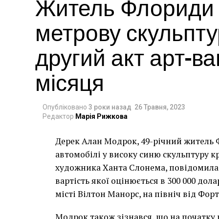
Житель Флориди в
метрову скульпту
другий акт арт-в
місяця
Опубліковано
3 роки назад
26 Травня, 2023
Редактор
Марія Рижкова
Дерек Алан Модрок, 49-річний житель Ф
Чоловік позує під макетом чайки, яка ось-о
автомобілі у високу синю скульптуру 
має ознаки вуличного художника Бенксі, на с
художника Ханта Слонема, повідомила 
серпня 2021 року. (Фото Джастіна Талліса /
вартість якої оцінюється в 300 000 дол
В інтерв’ю “Таймс” пан Куттс сказав:
місті Вілтон Манорс, на північ від Фор
“Спочатку це було
Модрок також зізнався, що на початку