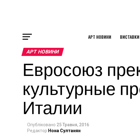
АРТ НОВИНИ
ВИСТАВКИ
ok
АРТ НОВИНИ
Евросоюз пре
st
культурные п
pp
Италии
am
Опубліковано
25 Травня, 2016
Редактор
Нона Султанян