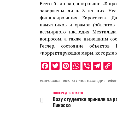
Всего было запланировано 28 про
завершены лишь 8 из них. Неа
финансирования Евросоюза. 
памятников и храмов (объектов
всемирного наследия Мехтильда 
вопросом, а также нынешним со
Реслер, состояние объектов 
«корректирующие меры, которые 
Facebook
Twitter
Pinterest
WhatsAp
Viber
Tel
C
L
ЕВРОСОЮЗ
КУЛЬТУРНОЕ НАСЛЕДИЕ
ФИН
ПОПЕРЕДНЯ СТАТТЯ
Вазу студентки приняли за р
Пикассо