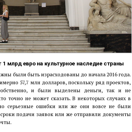
 1 млрд евро на культурное наследие страны
жны были быть израсходованы до начала 2016 года.
имерно 57,7 млн долларов, поскольку ряд проектов,
собственно, и были выделены деньги, так и не
то точно не может сказать. В некоторых случаях в
но серьезные ошибки или же они вовсе не были
 сроки подачи заявок или же отправили документы
очты.