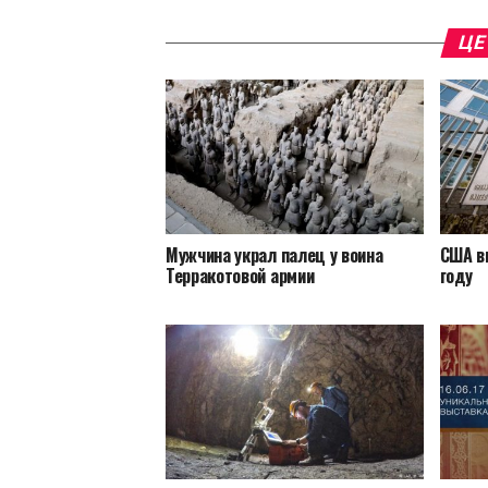
ЦЕ
Мужчина украл палец у воина
США в
Терракотовой армии
году