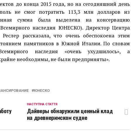
ектов до конца 2015 года, но на сегодняшний день
поль не смог потратить 113,3 млн долларов из
Данная сумма была выделена на консервацию
 Всемирного наследия ЮНЕСКО). Директор Центра
Реслер рассказала, что очень обеспокоена этим
стоянием памятников в Южной Италии. По словам
Всемирного наследия «очень ухудшилось», а
крайне необходимы, не были предприняты».
p
egram
opy
ink
АНСИРОВАНИЕ
ЮНЕСКО
НАСТУПНА СТАТТЯ
аботу
Дайверы обнаружили ценный клад
на древнеримском судне