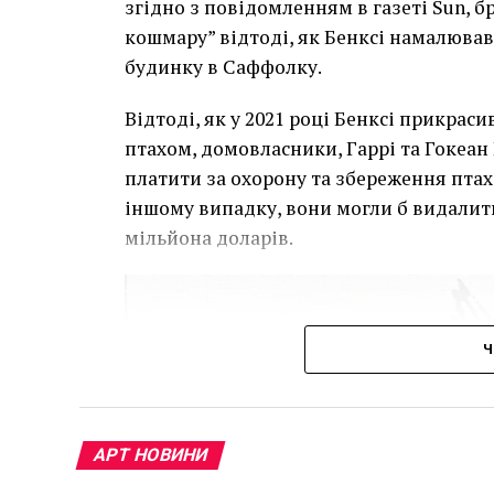
згідно з повідомленням в газеті Sun, 
кошмару” відтоді, як Бенксі намалював
будинку в Саффолку.
Відтоді, як у 2021 році Бенксі прикра
птахом, домовласники, Гаррі та Гокеан 
платити за охорону та збереження птаха
іншому випадку, вони могли б видалит
мільйона доларів.
Ч
АРТ НОВИНИ