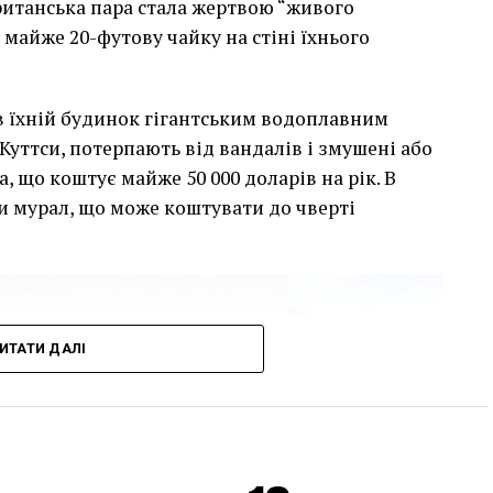
британська пара стала жертвою “живого
 майже 20-футову чайку на стіні їхнього
сив їхній будинок гігантським водоплавним
Куттси, потерпають від вандалів і змушені або
, що коштує майже 50 000 доларів на рік. В
и мурал, що може коштувати до чверті
ИТАТИ ДАЛІ