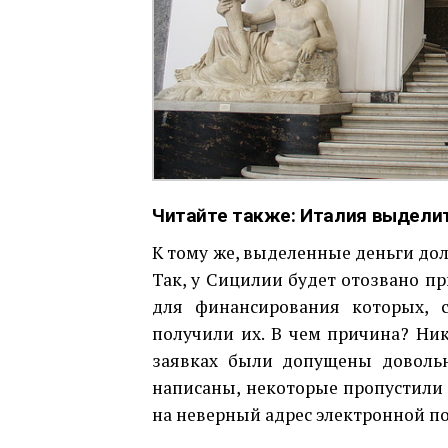
Читайте также:
Италия выделит
К тому же, выделенные деньги дол
Так, у Сицилии будет отозвано пр
для финансирования которых, 
получили их. В чем причина? Ник
заявках были допущены доволь
написаны, некоторые пропустили
на неверный адрес электронной п