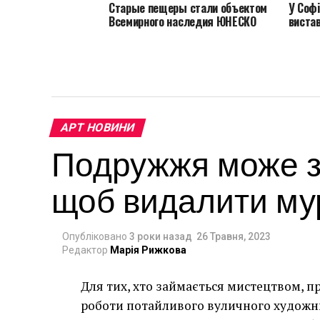
Старые пещеры стали объектом
У Софі
Всемирного наследия ЮНЕСКО
вистав
АРТ НОВИНИ
Подружжя може за
щоб видалити мур
Опубліковано
3 роки назад
26 Травня, 2023
Редактор
Марія Рижкова
Для тих, хто займається мистецтвом, п
роботи потайливого вуличного художник