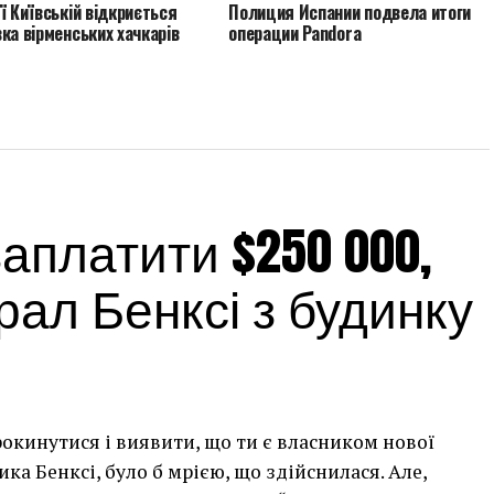
ї Київській відкриється
Полиция Испании подвела итоги
ка вірменських хачкарів
операции Pandora
платити $250 000,
ал Бенксі з будинку
рокинутися і виявити, що ти є власником нової
а Бенксі, було б мрією, що здійснилася. Але,