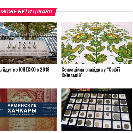
 МОЖЕ БУТИ ЦІКАВО
ыйдут из ЮНЕСКО в 2018
Сенсаційна знахідка у “Софії
Київській”