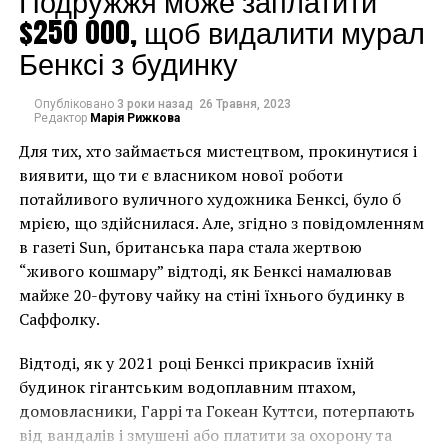
Подружжя може заплатити
$250 000, щоб видалити мурал
музея посчитала, что будет лучше воссоединить
древнюю статую. В свою очередь, Национальный
Бенксі з будинку
музей Камбоджи пообещал отправить в Музей Гиме
постамент X века, который соответствует статуе,
Опубліковано
3 роки назад
26 Травня, 2023
хранящейся в Париже.
Редактор
Марія Рижкова
Для тих, хто займається мистецтвом, прокинутися і
виявити, що ти є власником нової роботи
потайливого вуличного художника Бенксі, було б
мрією, що здійснилася. Але, згідно з повідомленням
в газеті Sun, британська пара стала жертвою
“живого кошмару” відтоді, як Бенксі намалював
майже 20-футову чайку на стіні їхнього будинку в
Саффолку.
Відтоді, як у 2021 році Бенксі прикрасив їхній
будинок гігантським водоплавним птахом,
домовласники, Гаррі та Гокеан Куттси, потерпають
від вандалів і змушені або платити за охорону та