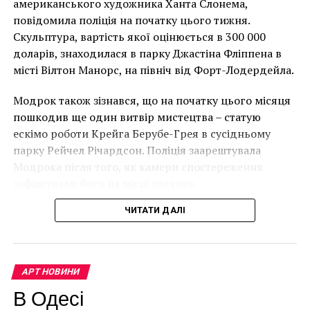
Facebook
Twitter
Pinterest
WhatsApp
Viber
Telegram
Copy
американського художника Ханта Слонема,
Лоустофті на східному узбережжі Англії 8 серпня 2021
повідомила поліція на початку цього тижня.
Link
року. (Фото Джастіна Талліса / AFP)
Скульптура, вартість якої оцінюється в 300 000
КОРОЛЕВСТВО КАМБОДЖА
МУЗЕЙ ГИМЕ
СОТБИС
В інтерв’ю “Таймс” пан Куттс сказав:
доларів, знаходилася в парку Джастіна Фліппена в
СТАТУЯ
ЭТЬЕН ЭЙМОНЬЕР
місті Вілтон Манорс, на північ від Форт-Лодердейла.
“Спочатку це було
НАСТУПНА СТАТТЯ
Найден неизвестный натюрморт Гогена
Модрок також зізнався, що на початку цього місяця
неймовірно, але з
пошкодив ще один витвір мистецтва – статую
ПОПЕРЕДНЯ СТАТТЯ
розвитком подій це
В Арктике нашли 8 мумий в древней могиле
ескімо роботи Крейга Берубе-Грея в сусідньому
парку Рейчел Річардсон. Поліція заарештувала
стало надзвичайно
Модрока після того, як камери спостереження
напруженим. Я не
зафіксували його на місці злочину.
впевнений, що Бенксі
ЧИТАТИ ДАЛІ
усвідомлює
непередбачувані
наслідки для власників
АРТ НОВИНИ
будинків. Якби ми
В Одесі