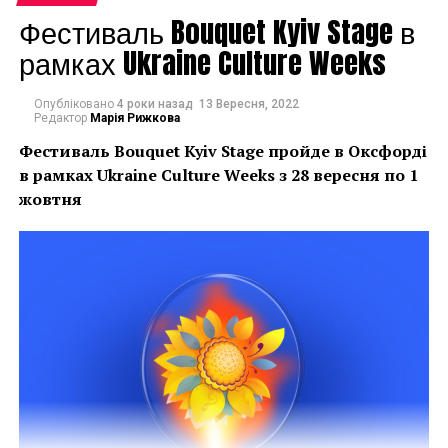
Фестиваль Bouquet Kyiv Stage в
показали в Карпатах, тепер проект їде до Львова, –
до Києва і Харкова. І в кожному місті він
рамках Ukraine Culture Weeks
розширюється, змінюється, як за рахунок нових
творів його учасників, так і за рахунок нових
Опубліковано
4 роки назад
13 Вересня, 2022
авторів», – говорить співкуратор проекту Олександр
Редактор
Марія Рижкова
Соловйов.
Фестиваль Bouquet Kyiv Stage пройде в Оксфорді
в рамках
Ukraine Culture Weeks з 28 вересня по 1
жовтня