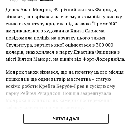
Дерек Алан Модрок, 49-річний житель Флориди,
Чоловік позує під макетом чайки, яка ось-ось
зізнався, що врізався на своєму автомобілі у високу
накинеться на упаковку чіпсів – сюжет графіті, що
синю скульптуру кролика під назвою “Громобій”
має ознаки вуличного художника Бенксі, на стіні в
американського художника Ханта Слонема,
Лоустофті на східному узбережжі Англії 8 серпня 2021
повідомила поліція на початку цього тижня.
року. (Фото Джастіна Талліса / AFP)
Скульптура, вартість якої оцінюється в 300 000
В інтерв’ю “Таймс” пан Куттс сказав:
доларів, знаходилася в парку Джастіна Фліппена в
місті Вілтон Манорс, на північ від Форт-Лодердейла.
“Спочатку це було
История Sprüth Magers берет начало в Кельне
Модрок також зізнався, що на початку цього місяця
неймовірно, але з
(Германия), где 33 года назад Моника Спрут
пошкодив ще один витвір мистецтва – статую
розвитком подій це
основала свое первое арт-пространство, при этом
ескімо роботи Крейга Берубе-Грея в сусідньому
направив его на актуальное женское искусство. В
парку Рейчел Річардсон. Поліція заарештувала
стало надзвичайно
1991 году там же Филомена Маджерс открыла
Модрока після того, як камери спостереження
напруженим. Я не
галерею, которая представляла в основном
зафіксували його на місці злочину.
впевнений, що Бенксі
европейских художников, прославившихся в 1960-е.
ЧИТАТИ ДАЛІ
Решение объединить свои интересы и усилия они
усвідомлює
приняли в 1993 году. Именно тогда на карте мира