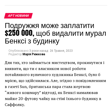
XVIII века на улице Графтон с его уникальными
витринами и оригинальными архитектурными
особенностями.
АРТ НОВИНИ
Подружжя може заплатити
«Мы очень рады, что
$250 000, щоб видалити мурал
нам представилась
Бенксі з будинку
возможность продлить
наш договор аренды
Опубліковано
3 роки назад
26 Травня, 2023
Редактор
Марія Рижкова
на улице Графтон, да и
Для тих, хто займається мистецтвом, прокинутися і
к тому же теперь
виявити, що ти є власником нової роботи
галерее будет
потайливого вуличного художника Бенксі, було б
мрією, що здійснилася. Але, згідно з повідомленням
принадлежать все
в газеті Sun, британська пара стала жертвою
здание. Это то, чего мы
“живого кошмару” відтоді, як Бенксі намалював
майже 20-футову чайку на стіні їхнього будинку в
всегда хотели», –
Саффолку.
рассказали