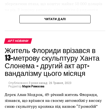
доставлены в суд, и мы
збереження птаха, що коштує майже 50 000 доларів
на рік. В іншому випадку, вони могли б видалити
хотим избежать этого»,
мурал, що може коштувати до чверті мільйона
– сказал Алави.
ЧИТАТИ ДАЛІ
доларів.
«Мы пытались
АРТ НОВИНИ
защитить стену с
Житель Флориди врізався в
помощью специальной
13-метрову скульптуру Ханта
конструкции, но из-за
Слонема – другий акт арт-
этого вы бы не смогли
вандалізму цього місяця
увидеть шедевры
искусства».
Опубліковано
3 роки назад
26 Травня, 2023
Редактор
Марія Рижкова
Дерек Алан Модрок, 49-річний житель Флориди,
Чоловік позує під макетом чайки, яка ось-ось
зізнався, що врізався на своєму автомобілі у високу
накинеться на упаковку чіпсів – сюжет графіті, що
синю скульптуру кролика під назвою “Громобій”