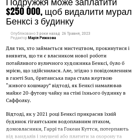
Подружжя може заплатити
в мире – East-Side-Gallery, которая расположена под
$250 000, щоб видалити мурал
открытым небом. Над этим объектом культурного
наследия работали 119 художников из 21 стран.
Бенксі з будинку
Ежегодно восточную сторону галереи посещают
около 3,5 млн. туристов, и это место считается
Опубліковано
3 роки назад
26 Травня, 2023
одним из самых популярных
Редактор
Марія Рижкова
достопримечательностей Германии.
Для тих, хто займається мистецтвом, прокинутися і
виявити, що ти є власником нової роботи
По словам управляющего галереей Кани Алави,
потайливого вуличного художника Бенксі, було б
проблема заключается в том, что не все посетители
мрією, що здійснилася. Але, згідно з повідомленням
уважают статус наследия. Некоторые пытаются
в газеті Sun, британська пара стала жертвою
отломать себе кусок, в то время как другие рисуют
“живого кошмару” відтоді, як Бенксі намалював
поверх работ художников. Один пакистанский
майже 20-футову чайку на стіні їхнього будинку в
политик даже написал на нем ручкой.
Саффолку.
«Уже несколько
Відтоді, як у 2021 році Бенксі прикрасив їхній
будинок гігантським водоплавним птахом,
человек были
домовласники, Гаррі та Гокеан Куттси, потерпають
задержаны и
від вандалів і змушені або платити за охорону та