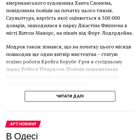
має ознаки вуличного художника Бенксі, на стіні в
американського художника Ханта Слонема,
Лоустофті на східному узбережжі Англії 8 серпня 2021
повідомила поліція на початку цього тижня.
року. (Фото Джастіна Талліса / AFP)
Скульптура, вартість якої оцінюється в 300 000
В інтерв’ю “Таймс” пан Куттс сказав:
доларів, знаходилася в парку Джастіна Фліппена в
місті Вілтон Манорс, на північ від Форт-Лодердейла.
“Спочатку це було
Модрок також зізнався, що на початку цього місяця
неймовірно, але з
пошкодив ще один витвір мистецтва – статую
розвитком подій це
ескімо роботи Крейга Берубе-Грея в сусідньому
парку Рейчел Річардсон. Поліція заарештувала
стало надзвичайно
Модрока після того, як камери спостереження
Местная власть в районе Фридрихсхайн-Кройцберг
напруженим. Я не
зафіксували його на місці злочину.
согласилась поставить перила почти метровой
впевнений, що Бенксі
высоты (около 85 см от стены с обеих сторон). Также
ЧИТАТИ ДАЛІ
усвідомлює
везде будут размещены знаки на нескольких языках,
запрещающие посетителям закрашивать или
непередбачувані
отламывать куски стены. Строительство планируют
наслідки для власників
начать летом 2018 года.
АРТ НОВИНИ
будинків. Якби ми
В Одесі
East-Side-Gallery был перекрашен в 2009 году, затем