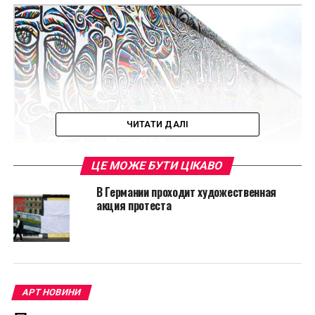
ЧИТАТИ ДАЛІ
ЦЕ МОЖЕ БУТИ ЦІКАВО
В Германии проходит художественная
акция протеста
Практически сразу же после открытия границы
между Восточным и Западным Берлином в 1990
году художники со всего мира начали расписывать
1,3-километровый участок стены вдоль Шпрее на
улице Мюленштрассе (Meulenstrasse). Именно тогда
АРТ НОВИНИ
и возникла самая длинная художественная галерея