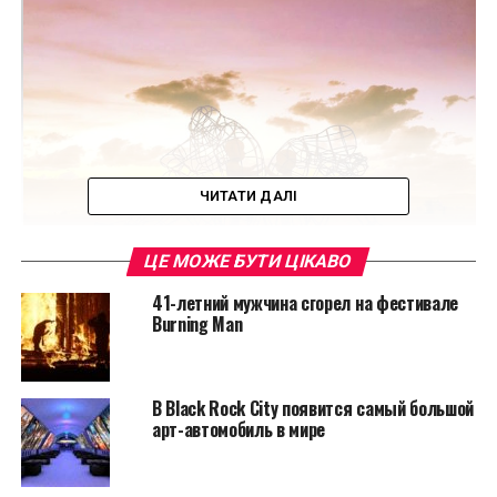
ЧИТАТИ ДАЛІ
ЦЕ МОЖЕ БУТИ ЦІКАВО
41-летний мужчина сгорел на фестивале
Burning Man
«Поздравляем всех,
для кого это важно –
В Black Rock City появится самый большой
наша скульптура
арт-автомобиль в мире
«LOVE» после долгих и