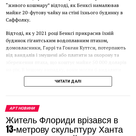
прибыть в Украину 26-27 января. Скульптуру
“живого кошмару” відтоді, як Бенксі намалював
перевозят в простом морском контейнере в
майже 20-футову чайку на стіні їхнього будинку в
распиленном виде.
Саффолку.
Семнадцатимеровую инсталляцию разобрали и
Відтоді, як у 2021 році Бенксі прикрасив їхній
сложили в небольшие контейнеры. Ранее скульптура
будинок гігантським водоплавним птахом,
украшала площадь в одном городке США,
домовласники, Гаррі та Гокеан Куттси, потерпають
расположенном неподалеку от пустыни Black Rock.
від вандалів і змушені або платити за охорону та
Именно там ежегодно и проходит знаменитый
збереження птаха, що коштує майже 50 000 доларів
фестиваль современного искусства Burning Man.
на рік. В іншому випадку, вони могли б видалити
мурал, що може коштувати до чверті мільйона
ЧИТАТИ ДАЛІ
доларів.
АРТ НОВИНИ
Житель Флориди врізався в
13-метрову скульптуру Ханта