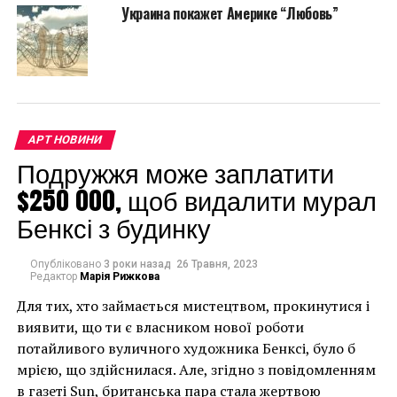
довольно сложных
Украина покажет Америке “Любовь”
приключений в США
наконец-то
перегружена в
контейнер и скоро
АРТ НОВИНИ
прибудет в Одессу на
Подружжя може заплатити
восстановление», —
$250 000, щоб видалити мурал
сообщил в своем
Бенксі з будинку
аккаунте в Facebook
автор этой уникальной
Опубліковано
3 роки назад
26 Травня, 2023
Редактор
Марія Рижкова
скульптурной
Для тих, хто займається мистецтвом, прокинутися і
композиции.
виявити, що ти є власником нової роботи
потайливого вуличного художника Бенксі, було б
мрією, що здійснилася. Але, згідно з повідомленням
Отметим, что нашумевшая инсталляция должна
в газеті Sun, британська пара стала жертвою