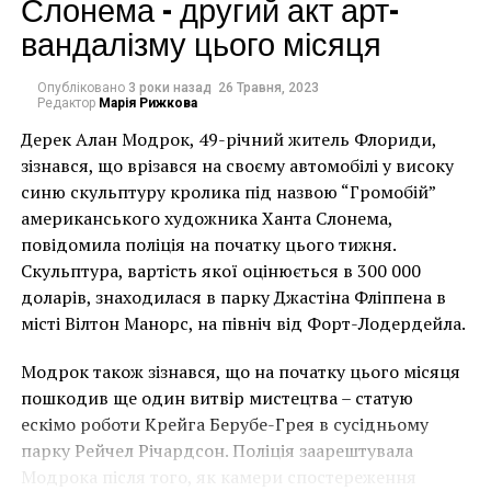
Слонема – другий акт арт-
вандалізму цього місяця
Теперь фигуры должны будут сменить свою
Опубліковано
3 роки назад
26 Травня, 2023
прописку на одесскую. По словам Александра
Редактор
Марія Рижкова
Милова, проект уже согласовали с властями. Весной
Дерек Алан Модрок, 49-річний житель Флориди,
следующего года огромную конструкцию из труб
Чоловік позує під макетом чайки, яка ось-ось
зізнався, що врізався на своєму автомобілі у високу
планируют установить возле входа в кинотеатр
накинеться на упаковку чіпсів – сюжет графіті, що
синю скульптуру кролика під назвою “Громобій”
«Звездный» в поселке Котовского на улице Героев
має ознаки вуличного художника Бенксі, на стіні в
американського художника Ханта Слонема,
обороны. Выбор столь необычной локации Милов
Лоустофті на східному узбережжі Англії 8 серпня 2021
повідомила поліція на початку цього тижня.
объясняет просто: именно с этим районом связаны
року. (Фото Джастіна Талліса / AFP)
Скульптура, вартість якої оцінюється в 300 000
все его детские воспоминания, там он вырос.
В інтерв’ю “Таймс” пан Куттс сказав:
доларів, знаходилася в парку Джастіна Фліппена в
місті Вілтон Манорс, на північ від Форт-Лодердейла.
Некоторые жители поселка Котовского против
“Спочатку це було
установки гигантского памятника в сквере возле
Модрок також зізнався, що на початку цього місяця
неймовірно, але з
кинотеатра «Звездный», поскольку у них совсем
пошкодив ще один витвір мистецтва – статую
другие планы на реконструкцию этого местечка.
розвитком подій це
ескімо роботи Крейга Берубе-Грея в сусідньому
парку Рейчел Річардсон. Поліція заарештувала
стало надзвичайно
Интересно!
«LOVE» — это пятиметровые дети, а
Модрока після того, як камери спостереження
также мужчина и женщина ростом примерно 7,5