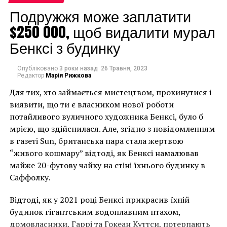
Подружжя може заплатити
$250 000, щоб видалити мурал
Бенксі з будинку
Опубліковано
3 роки назад
26 Травня, 2023
Редактор
Марія Рижкова
Для тих, хто займається мистецтвом, прокинутися і
виявити, що ти є власником нової роботи
потайливого вуличного художника Бенксі, було б
мрією, що здійснилася. Але, згідно з повідомленням
в газеті Sun, британська пара стала жертвою
“живого кошмару” відтоді, як Бенксі намалював
майже 20-футову чайку на стіні їхнього будинку в
Саффолку.
Відтоді, як у 2021 році Бенксі прикрасив їхній
будинок гігантським водоплавним птахом,
домовласники, Гаррі та Гокеан Куттси, потерпають