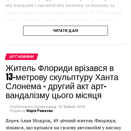
від вандалів і змушені або платити за охорону та
збереження птаха, що коштує майже 50 000 доларів
на рік. В іншому випадку, вони могли б видалити
мурал, що може коштувати до чверті мільйона
ЧИТАТИ ДАЛІ
доларів.
АРТ НОВИНИ
Житель Флориди врізався в
13-метрову скульптуру Ханта
Слонема – другий акт арт-
вандалізму цього місяця
Опубліковано
3 роки назад
26 Травня, 2023
Редактор
Марія Рижкова
Дерек Алан Модрок, 49-річний житель Флориди,
Чоловік позує під макетом чайки, яка ось-ось
зізнався, що врізався на своєму автомобілі у високу