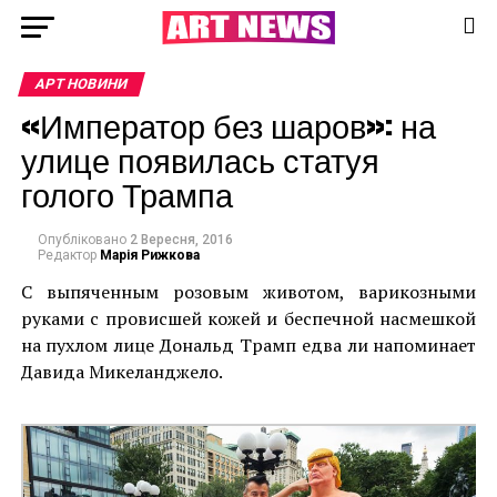
АРТ НОВИНИ
«Император без шаров»: на
улице появилась статуя
голого Трампа
Опубліковано
2 Вересня, 2016
Редактор
Марія Рижкова
C выпяченным розовым животом, варикозными
руками с провисшей кожей и беспечной насмешкой
на пухлом лице Дональд Трамп едва ли напоминает
Давида Микеланджело.