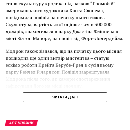
накинеться на упаковку чіпсів – сюжет графіті, що
синю скульптуру кролика під назвою “Громобій”
має ознаки вуличного художника Бенксі, на стіні в
американського художника Ханта Слонема,
Лоустофті на східному узбережжі Англії 8 серпня 2021
повідомила поліція на початку цього тижня.
року. (Фото Джастіна Талліса / AFP)
Скульптура, вартість якої оцінюється в 300 000
В інтерв’ю “Таймс” пан Куттс сказав:
доларів, знаходилася в парку Джастіна Фліппена в
місті Вілтон Манорс, на північ від Форт-Лодердейла.
“Спочатку це було
Модрок також зізнався, що на початку цього місяця
неймовірно, але з
пошкодив ще один витвір мистецтва – статую
розвитком подій це
ескімо роботи Крейга Берубе-Грея в сусідньому
парку Рейчел Річардсон. Поліція заарештувала
стало надзвичайно
Модрока після того, як камери спостереження
напруженим. Я не
зафіксували його на місці злочину.
впевнений, що Бенксі
ЧИТАТИ ДАЛІ
усвідомлює
непередбачувані
наслідки для власників
АРТ НОВИНИ