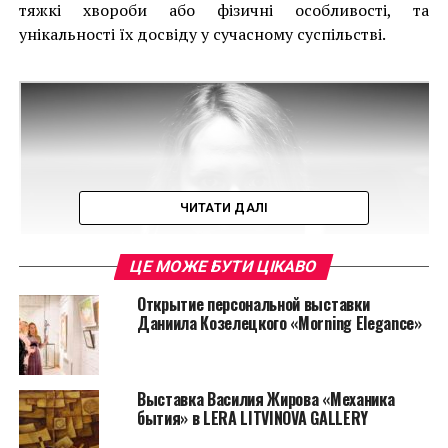
тяжкі хвороби або фізичні особливості, та
унікальності їх досвіду у сучасному суспільстві.
ЧИТАТИ ДАЛІ
ЦЕ МОЖЕ БУТИ ЦІКАВО
Открытие персональной выставки
Даниила Козелецкого «Morning Elegance»
Мистецтвознавець Леонора Янко каже: «Тема
Выставка Василия Жирова «Механика
інсталяції Лери Літвінової насправді є більш
бытия» в LERA LITVINOVA GALLERY
широкою, ніж проблематика фізичних хвороб. Вона