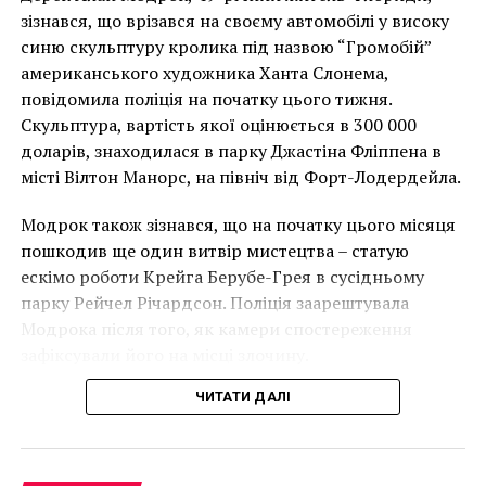
Италии, Международным сотрудничеством и
Чоловік позує під макетом чайки, яка ось-ось
зізнався, що врізався на своєму автомобілі у високу
Управлением археологии и музеев
накинеться на упаковку чіпсів – сюжет графіті, що
синю скульптуру кролика під назвою “Громобій”
провинции Хайбер-Пахтунхва и Музеем Сват.
має ознаки вуличного художника Бенксі, на стіні в
американського художника Ханта Слонема,
Инициатива двух стран поддерживается в рамках
Лоустофті на східному узбережжі Англії 8 серпня 2021
повідомила поліція на початку цього тижня.
программы “Обмен долгами” между Италией и
року. (Фото Джастіна Талліса / AFP)
Скульптура, вартість якої оцінюється в 300 000
Пакистаном, которая финансирует совместный
В інтерв’ю “Таймс” пан Куттс сказав:
доларів, знаходилася в парку Джастіна Фліппена в
итало-пакистанский проект “Археология, община,
місті Вілтон Манорс, на північ від Форт-Лодердейла.
туризм – полевая школа”. Соглашение между двумя
“Спочатку це було
правительствами поддерживает проекты развития,
Модрок також зізнався, що на початку цього місяця
неймовірно, але з
связанные с сельским хозяйством, образованием,
пошкодив ще один витвір мистецтва – статую
инфраструктурой и развитием сельских районов.
розвитком подій це
ескімо роботи Крейга Берубе-Грея в сусідньому
парку Рейчел Річардсон. Поліція заарештувала
стало надзвичайно
Facebook
Twitter
Pinterest
WhatsApp
Viber
Telegram
Copy
Модрока після того, як камери спостереження
напруженим. Я не
Link
зафіксували його на місці злочину.
впевнений, що Бенксі
АРТ
АРТ НОВОСТИ
АРХЕОЛОГИЯ
ИСКУССТВО
ЧИТАТИ ДАЛІ
усвідомлює
НАСТУПНА СТАТТЯ
“Чемпион мира”: фильм о шахматном матче Корчного
непередбачувані
и Карпова