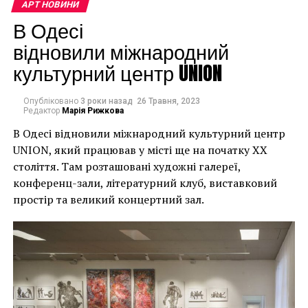
наслідки для власників
АРТ НОВИНИ
ПОПЕРЕДНЯ СТАТТЯ
будинків. Якби ми
Рисунок Дюрера, купленный на распродаже за $30,
В Одесі
стоит $10 млн
могли повернути час
відновили міжнародний
культурний центр UNION
назад, ми б це
зробили”.
Опубліковано
3 роки назад
26 Травня, 2023
Редактор
Марія Рижкова
В Одесі відновили міжнародний культурний центр
Хулігани, які намагалися зафарбувати мурал, злодії,
UNION, який працював у місті ще на початку XX
які відколювали зафарбовані фрагменти, щоб
століття. Там розташовані художні галереї,
продати їх у Facebook, тріщини в стіні та члени
конференц-зали, літературний клуб, виставковий
окружної ради – це лише деякі з неприємностей, з
простір та великий концертний зал.
якими довелося зіткнутися Куттсам. Після крадіжки
їм довелося за власний кошт найняти охоронця,
який би наглядав за муралом вночі.
Єдиний вихід, кажуть Куттси, – це зняти 22-тонну
фреску, а для цього за останній місяць довелося
“зміцнити її 12 шарами смоли, скловолокна і