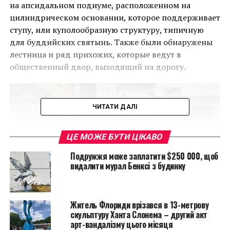
на апсидальном подиуме, расположенном на
цилиндрическом основании, которое поддерживает
ступу, или куполообразную структуру, типичную
для буддийских святынь. Также были обнаружены
лестница и ряд прихожих, которые ведут в
общественный двор, выходящий на дорогу.
ЧИТАТИ ДАЛІ
ЦЕ МОЖЕ БУТИ ЦІКАВО
Подружжя може заплатити $250 000, щоб
видалити мурал Бенксі з будинку
Житель Флориди врізався в 13-метрову
скульптуру Ханта Слонема – другий акт
арт-вандалізму цього місяця
В октябре 2021 года, когда полевые работы на