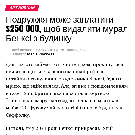
Греческого царства,
АРТ НОВИНИ
свидетельствует о
Подружжя може заплатити
$250 000, щоб видалити мурал
том, что это был
Бенксі з будинку
важный и древний
центр культа и
Опубліковано
3 роки назад
26 Травня, 2023
паломничества”, –
Редактор
Марія Рижкова
Для тих, хто займається мистецтвом, прокинутися і
сказал Лука Мария
виявити, що ти є власником нової роботи
Оливьери, профессор
потайливого вуличного художника Бенксі, було б
Венецианского
мрією, що здійснилася. Але, згідно з повідомленням
в газеті Sun, британська пара стала жертвою
университета Ка’
“живого кошмару” відтоді, як Бенксі намалював
Фоскари,
майже 20-футову чайку на стіні їхнього будинку в
Саффолку.
курировавший
последний этап
Відтоді, як у 2021 році Бенксі прикрасив їхній