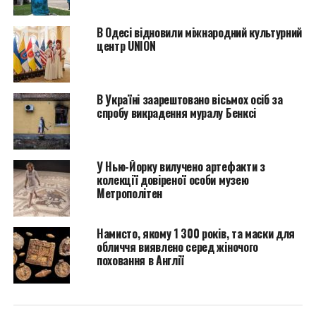
территории Барикота подходили к концу, команда
итальянских и пакистанских археологов,
В Одесі відновили міжнародний культурний
центр UNION
наблюдавших за миссией, обнаружила ряд пустых
траншей. Эти траншеи указывали на то, что недавно
их пытались разграбить мародеры.
В Україні заарештовано вісьмох осіб за
По словам археологов, обнаруживших это место,
спробу викрадення муралу Бенксі
сооружение может пролить свет на
распространение буддизма в Гандхаре, древнем
регионе, который охватывает современные Кабул,
У Нью-Йорку вилучено артефакти з
колекції довіреної особи музею
Пешавар, Сват и Таксилу.
Метрополітен
“Открытие великого
Намисто, якому 1 300 років, та маски для
религиозного
обличчя виявлено серед жіночого
памятника,
поховання в Англії
созданного во
времена Индо-