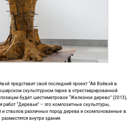
йвэй представит свой последний проект “Ай Вэйвэй в
ркширском скульптурном парке в отреставрированной
кспозиции будет шестиметровое “Железное дерево” (2013),
я работ “Деревья” – это композитные скульптуры,
й и стволов различных пород дерева и скомпонованные в
 разместятся внутри здания.