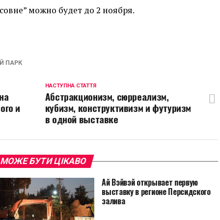
совне” можно будет до 2 ноября.
p
egram
opy
ink
Й ПАРК
НАСТУПНА СТАТТЯ
на
Абстракционизм, сюрреализм,
ого и
кубизм, конструктивизм и футуризм
в одной выставке
 МОЖЕ БУТИ ЦІКАВО
Ай Вэйвэй открывает первую
выставку в регионе Персидского
залива