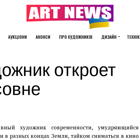
АУКЦІОНИ
АНОНСИ
ПРО ХУДОЖНИКІВ
ДИЗАЙН
ТЕХНІК
ожник откроет
совне
вный художник современности, умудряющийся
 в разных концах Земли, тайком сниматься в кино