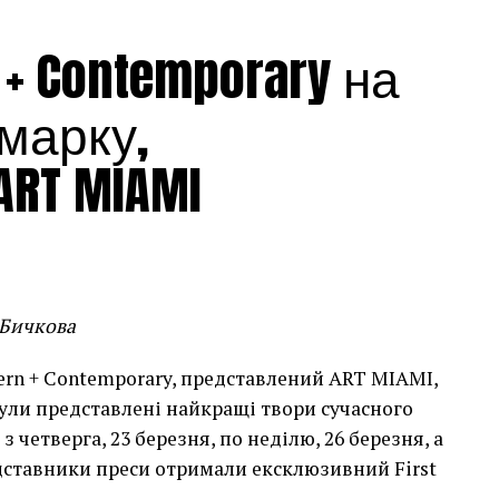
 + Contemporary на
марку,
RT MIAMI
 Бичкова
rn + Contemporary, представлений ART MIAMI,
ули представлені найкращі твори сучасного
з четверга, 23 березня, по неділю, 26 березня, а
дставники преси отримали ексклюзивний First