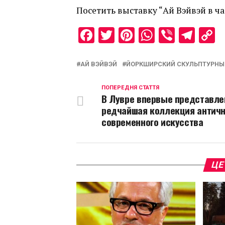
Посетить выставку “Ай Вэйвэй в ча
Facebook
Twitter
Pinterest
WhatsAp
Viber
Tel
C
L
АЙ ВЭЙВЭЙ
ЙОРКШИРСКИЙ СКУЛЬПТУРНЫ
ПОПЕРЕДНЯ СТАТТЯ
В Лувре впервые представле
редчайшая коллекция античн
современного искусства
ЦЕ