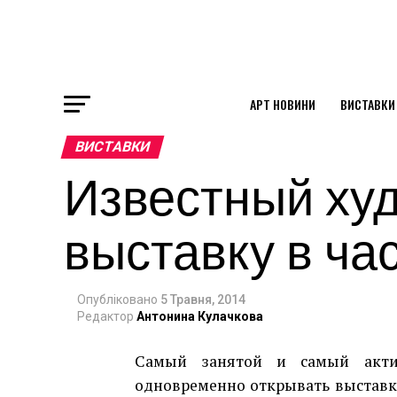
АРТ НОВИНИ
ВИСТАВКИ
ok
ВИСТАВКИ
Известный худ
st
выставку в ча
pp
Опубліковано
5 Травня, 2014
am
Редактор
Антонина Кулачкова
Самый занятой и самый акти
одновременно открывать выставки