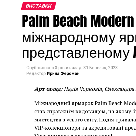
ВИСТАВКИ
Palm Beach Modern
міжнародному яр
представленому A
Опубліковано
3 роки назад
31 Березня, 2023
Редактор
Ирина Ферсман
Арт огляд
: Надія Чорновіл, Олександра
Міжнародний ярмарок Palm Beach Mode
став справжнім видовищем, на якому б
мистецтва з усього світу. Подія тривала 
VIP-колекціонери та акредитовані пре
View ярмарку в четвер увечері.