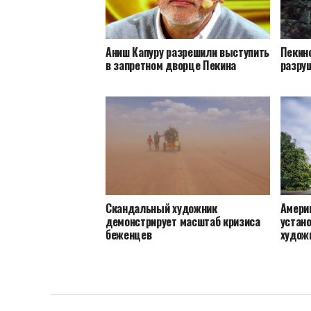
Аниш Капуру разрешили выступить
Пекин
в запретном дворце Пекина
разру
Скандальный художник
Амери
демонстрирует масштаб кризиса
устано
беженцев
худож