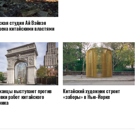
ская студия Ай Вэйвэя
шена китайскими властями
канцы выступают против
Китайский художник строит
вки работ китайского
«заборы» в Нью-Йорке
ника