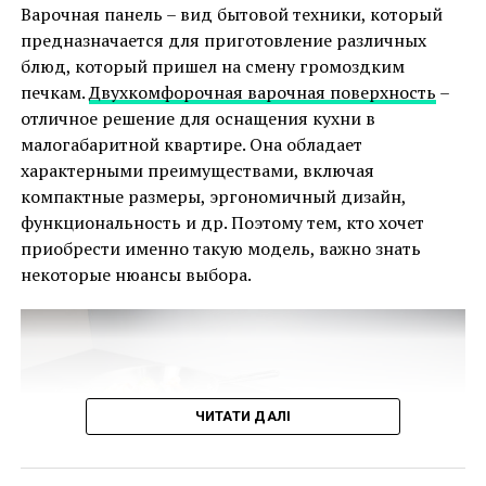
Варочная панель – вид бытовой техники, который
предназначается для приготовление различных
блюд, который пришел на смену громоздким
печкам.
Двухкомфорочная варочная поверхность
–
отличное решение для оснащения кухни в
малогабаритной квартире. Она обладает
характерными преимуществами, включая
компактные размеры, эргономичный дизайн,
функциональность и др. Поэтому тем, кто хочет
2. Выберите материалы
приобрести именно такую модель, важно знать
некоторые нюансы выбора.
Ванная, как и любая другая комната в доме,
подвержена воздействию солнечного света, жары,
темноты и сквозняков, а также должна
выдерживать воздействие влаги. Поэтому декор
для ванной должен выдерживать влажную среду.
ЧИТАТИ ДАЛІ
Как правило, фотографии и другие работы,
оформленные в рамы с запечатанной обратной
стороной, будут хорошо смотреться на стене в