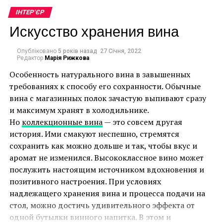
ванной и вряд ли на них появится плесень или они
ІНТЕР'ЄР
каким-то образом деформируются. Можно также
Искусство хранения вина
сделать выбор в пользу стеклянных и керамических
тарелок или небольших скульптур. Художники не
Типы варочных панелей
Опубліковано
5 років назад
27 Січня, 2022
рекомендуют вешать в ванной комнате масляные и
Редактор
Марія Рижкова
акриловые картины без стекла.
Особенность натурального вина в завышенных
Выбирая варочную панель на 2 конфорки
требованиях к способу его сохранности. Обычные
необходимо, прежде всего, определиться с ее
вина с магазинных полок зачастую выпивают сразу
типом. На рынке представлены следующие
и максимум хранят в холодильнике.
разновидности:
Но
коллекционные вина
— это совсем другая
история. Ими смакуют неспешно, стремятся
газовые;
сохранить как можно дольше и так, чтобы вкус и
электрические;
аромат не изменился. Высококлассное вино может
послужить настоящим источником вдохновения и
комбинированные.
позитивного настроения. При условиях
Каждая из них имеет свои преимущества, в
надлежащего хранения вина и процесса подачи на
частности газовая поверхность при наличии
стол, можно достичь удивительного эффекта от
центрального газоснабжения гарантирует
одной бутылки винного напитка. В этом и